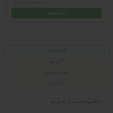
فضائل و محاسن
فہم حدیث
توحید اسماء وصفات
گوشئہ نسواں
سورۃ الملک کی تلاوت عذاب قبر سے بچاتی ہے