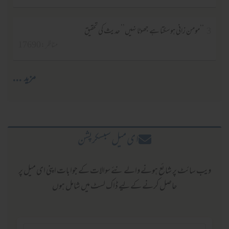
3
‘‘مومن زانی ہوسکتا ہے جھوٹا نہیں’’ حدیث کی تحقیق
مناظر :17690
مزید ...
ا ی میل سبسکرپشن
ویب سائٹ پر شائع ہونے والے نئے سوالات کے جوابات اپنی ای میل پر
حاصل کرنے کےلیے ڈاک لسٹ میں شامل ہوں