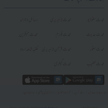
محدث سٹوڈیو
محدث لائبریری
رسائل و جرائد
محدث حدیث
محدث فورم
محدث میگزین
محدث سٹور
محدث قرآن لائبریری
مکتبہ شاملہ اردو
محدث خطیب
محدث گیلری
|
|
|
|
ہمارے بارے میں
رابطہ کریں
شرائط و ضوابط
رازداری کی پالیسی
سائٹ میپ