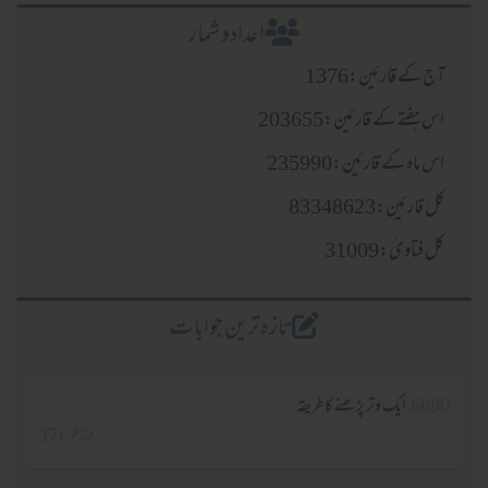
اعدادو شمار
آج کے قارئین:1376
اس ہفتے کے قارئین:203655
اس ماہ کے قارئین:235990
کل قارئین:83348623
کل فتاویٰ:31009
تازہ ترین جوابات
6890
ایک وتر پڑھنے کا طریقہ
مناظر :37