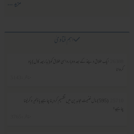
مزید ...
اہم فتاویٰ
26388
ایک طلاق دینے کے بعد دوبارہ اسی طلاق کو (بذریعہ کال) یاد
کروانا
مناظر :5143
25710
(595) مال غنیمت مجاہدین میں تقسیم کردینا چاہیے یا ذخیرہ کرلینا
چاہیے؟
مناظر :3765