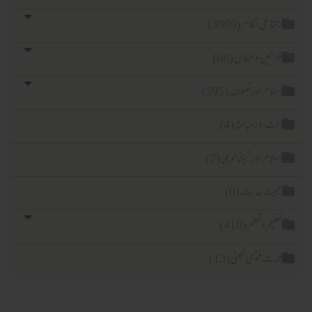
اجتماعی نظام (3009)
خواتین واطفال (66)
اسلام اورتصوف (595)
بحث اور مباحثہ (4)
اسلام اور ٹیکنا لوجی (2)
حجیت حدیث (0)
تعلیم وتعلم (410)
محدث فتویٰ کمیٹی (13)