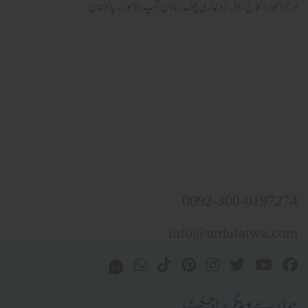
مرکز النور: کالج روڈ، نزد غازی چوک، ٹاؤن شپ، لاہور ۔ پاکستان
0092-300-0197274
info@urdufatwa.com
ہمارے دیگر پراجیکٹ