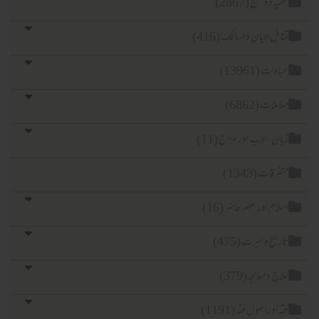
عقیدہ و منہج (2867)
تقابل ادیان ومسالک (416)
عبادات (13961)
معاملات (6862)
زبان، ادب اور مزاح (11)
متفرقات (1343)
اسلام اور عصر حاضر (16)
تاریخ وسیرت (475)
علاج ومعالجہ (379)
فقہ اور اصول فقہ (1191)