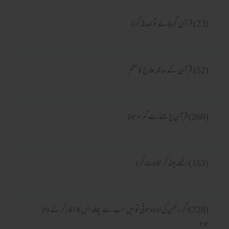
(23) قرآن گرجائے تو صدقہ کرنا
(52) قرآن کے ساتھ علاج کا حکم
(260) قرآن پڑھنے سے گمراہ ہونا
(163) اکٹھے بیٹھ کر تلاوت کرنا
(728) اگر رحمن کی اولاد ہوتی تو میں سب سے پہلے اس کا انکار کرنے والا
ہوتا