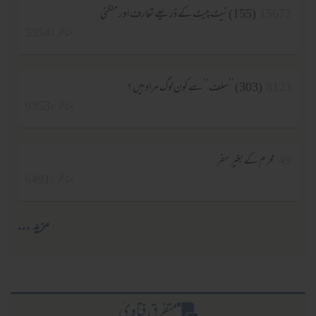
15673
(155) نیٹ چیٹ کے ذریعے تعارف اور منگنی
مناظر :5354
8123
(303) ’’سلف‘‘ سے کون لوگ مراد ہیں ؟
مناظر :9353
49
محرم کے بغیر سفر
مناظر :6491
مزید ...
متفرق فتاویٰ