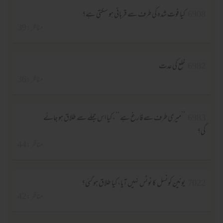
6908
کیا فوت شدہ کی طرف سے قربانی ہو سکتی ہے؟
مناظر :39
6982
خلع کی عدت
مناظر :36
6983
’’میری طرف سے فارغ ہے ‘‘، کیا اس جملے سے طلاق ہو جائے
گی؟
مناظر :44
7022
یونین کونسل کا نوٹس نہیں آیا، کیا طلاق ہو گئی؟
مناظر :42