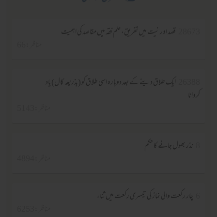
28673
قصد اور نیت میں تفریق، علم فقہ میں مقاصد کی اہمیت
مناظر :66
26388
ایک طلاق دینے کے بعد دوبارہ اسی طلاق کو (بذریعہ کال) یاد
کروانا
مناظر :5143
8
نذر بھول جانے کا حکم
مناظر :4894
6
چار رکعت والی نماز کی تیسری رکعت میں ثناء
مناظر :6253