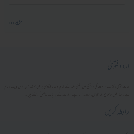
مزید ...
اردو فتویٰ
محدث فتویٰ، کتاب و سنت کی روشنی میں سلفی علما کے قدیم و جدید فتاویٰ پر مبنی مستند آن لائن پلیٹ فارم
ہے۔ صارفین موضوع وار تلاش، مطالعہ اور اپنے سوالات کے جوابات حاصل کر سکتے ہیں۔
رابطہ کریں