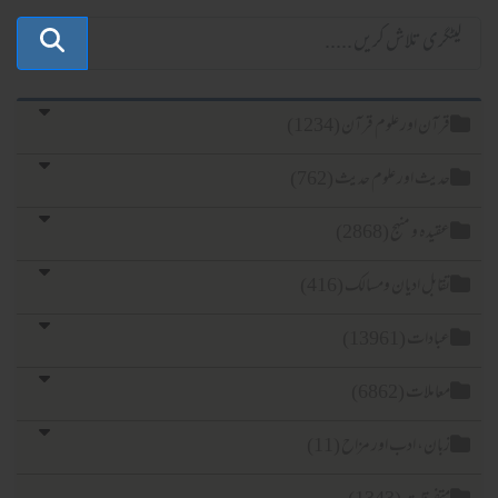
قرآن اور علوم قرآن (1234)
حدیث اور علوم حدیث (762)
عقیدہ و منہج (2868)
تقابل ادیان ومسالک (416)
عبادات (13961)
معاملات (6862)
زبان، ادب اور مزاح (11)