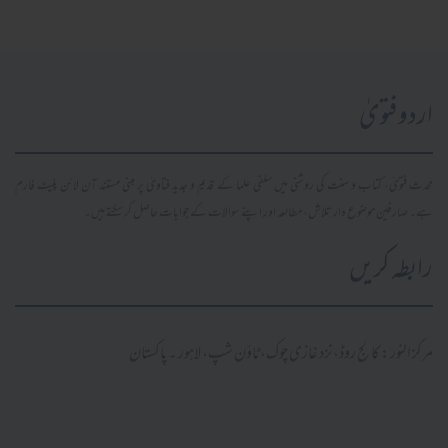
اردو فتویٰ
محدث فتویٰ، کتاب و سنت کی روشنی میں سلفی علما کے قدیم و جدید فتاویٰ پر مبنی مستند آن لائن پلیٹ فارم
ہے۔ صارفین موضوع وار تلاش، مطالعہ اور اپنے سوالات کے جوابات حاصل کر سکتے ہیں۔
رابطہ کریں
مرکز النور: کالج روڈ، نزد غازی چوک، ٹاؤن شپ، لاہور ۔ پاکستان