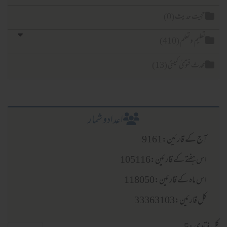
حجیت حدیث (0)
تعلیم وتعلم (410)
محدث فتویٰ کمیٹی (13)
اعدادو شمار
آج کے قارئین:9161
اس ہفتے کے قارئین:105116
اس ماہ کے قارئین:118050
کل قارئین:33363103