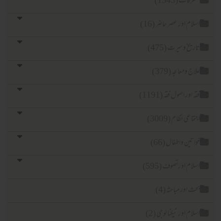
متفرقات (1343)
اسلام اور عصر حاضر (16)
تاریخ وسیرت (475)
علاج ومعالجہ (379)
فقہ اور اصول فقہ (1191)
اجتماعی نظام (3009)
خواتین واطفال (66)
اسلام اورتصوف (595)
بحث اور مباحثہ (4)
اسلام اور ٹیکنا لوجی (2)