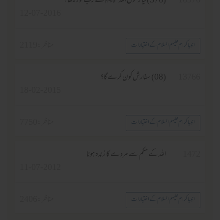
16976
(376)کیا رسول اللہ ﷺ نے رب کو دیکھا ؟
12-07-2016
مناظر :
2119
انبیا کرام علیہم السلام کے اختیارات
13766
(08) سفارش کون کرے گا؟
18-02-2015
مناظر :
7750
انبیا کرام علیہم السلام کے اختیارات
1472
اللہ کے حکم سے مردے کا زندہ ہونا
11-07-2012
مناظر :
2406
انبیا کرام علیہم السلام کے اختیارات