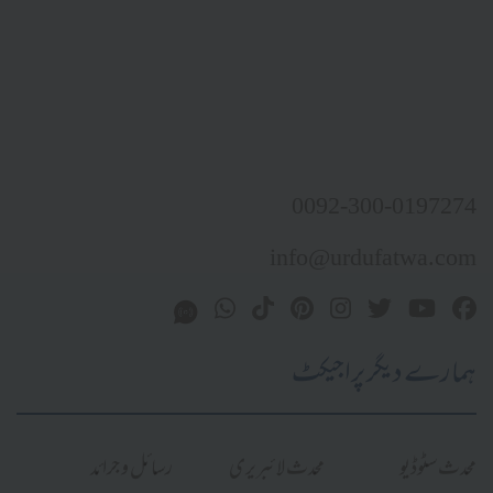
0092-300-0197274
info@urdufatwa.com
ہمارے دیگر پراجیکٹ
محدث سٹوڈیو
محدث لائبریری
رسائل و جرائد