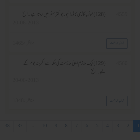
455
(128) موٹر یا گاڑی کا ڈرائیور جو اکثر سفر میں رہتا ہے..الخ
20-06-2013
مناظر :
1465
نماز باجماعت
456
(129) ایک ملازم اپنی ملازمت کی جگہ سے اگر چند یوم کے
لیے..الخ
20-06-2013
مناظر :
1348
نماز باجماعت
3
4
5
6
7
8
9
10
...
37
38
آخری