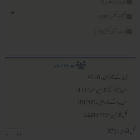
یت حدیث (0)
لیم وتعلم (410)
دث فتویٰ کمیٹی (13)
اعدادو شمار
 کے قارئین:8246
 ہفتے کے قارئین:88332
ماہ کے قارئین:101266
قارئین:33346319
ی:372