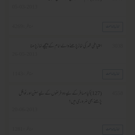
05-03-2013
مناظر :
4269
نماز باجماعت
303
احتیاطی ظہر کی نمازپڑھنےوالے امام کے پیچھےنمازپڑھنا
26-05-2013
مناظر :
1143
نماز باجماعت
455
(127) کیا مسافر کے لیے دو فرضوں کے لیے سنن اور نوافل
پڑھنے بھی ضروری ہیں؟
20-06-2013
مناظر :
1281
نماز باجماعت