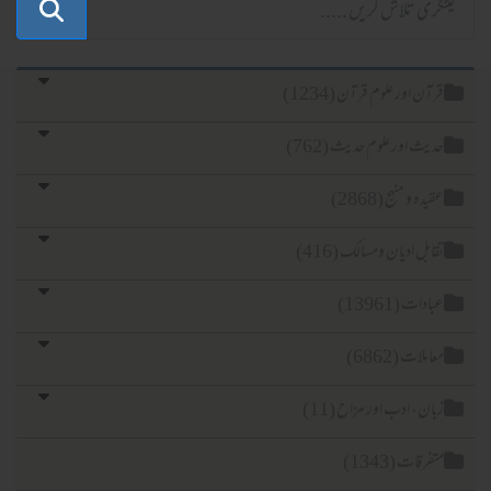
آن اور علوم قرآن (1234)
یث اور علوم حدیث (762)
یدہ و منہج (2868)
ابل ادیان ومسالک (416)
ادات (13961)
املات (6862)
ان، ادب اور مزاح (11)
فرقات (1343)