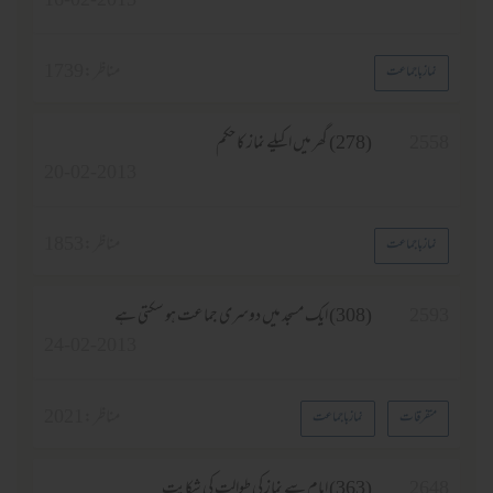
16-02-2013
مناظر :
1739
نماز باجماعت
255
(278) گھر میں اکیلے نماز کا حکم
20-02-2013
مناظر :
1853
نماز باجماعت
259
(308) ایک مسجد میں دوسری جماعت ہو سکتی ہے
24-02-2013
مناظر :
2021
متفرقات
نماز باجماعت
264
(363) امام سے نماز کی طوالت کی شکایت