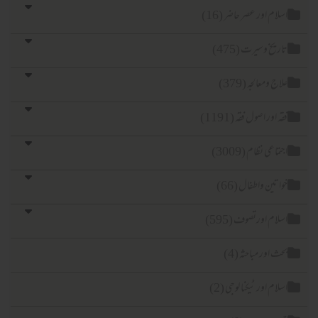
لام اور عصر حاضر (16)
ریخ وسیرت (475)
اج ومعالجہ (379)
ہ اور اصول فقہ (1191)
تماعی نظام (3009)
اتین واطفال (66)
لام اورتصوف (595)
ث اور مباحثہ (4)
لام اور ٹیکنا لوجی (2)