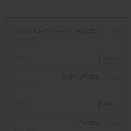
68
(921) باجماعت نماز کے دوران آخری صف میں اکیلے نماز پڑھنا
13-05-2012
مناظر :
3324
نماز باجماعت
229
(623) تبلیغی کے پیچھے نماز
19-01-2013
مناظر :
2067
نماز باجماعت
246
(186) نماز قصر