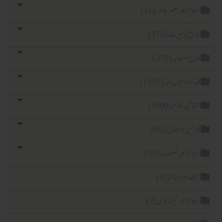
اسلام اور عصر حاضر (16)
تاریخ وسیرت (475)
علاج ومعالجہ (379)
فقہ اور اصول فقہ (1191)
اجتماعی نظام (3009)
خواتین واطفال (66)
اسلام اورتصوف (595)
بحث اور مباحثہ (4)
اسلام اور ٹیکنا لوجی (2)