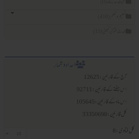
حجیت حدیث (0)
تعلیم وتعلم (410)
محدث فتویٰ کمیٹی (13)
اعدادو شمار
آج کے قارئین:12625
اس ہفتے کے قارئین:92711
اس ماہ کے قارئین:105645
کل قارئین:33350698
کل فتاوی:8