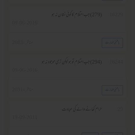
16229
(279) جب احتلام کا کوئی نشان نہ ہو
09-06-2016
مناظر :
2083
باطنی طہارت
16244
(294) جب احتلام تو ہو لیکن تری موجود نہ ہو
09-06-2016
مناظر :
2031
باطنی طہارت
29
حرام کھانے والے کی عبادت
19-09-2011