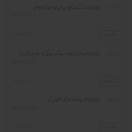
16174
(254) نماز کے بعد کپڑوں میں نجاست کی موجودگی
08-06-2016
مناظر :
1660
باطنی طہارت
16182
(262) جب نماز پڑھتے ہوئے کپڑے کی نجاست میں شک ہو
08-06-2016
مناظر :
1829
باطنی طہارت
16183
(263) کولونیا کو بطور خوشبو استعمال کرنا
08-06-2016
مناظر :
1656
باطنی طہارت