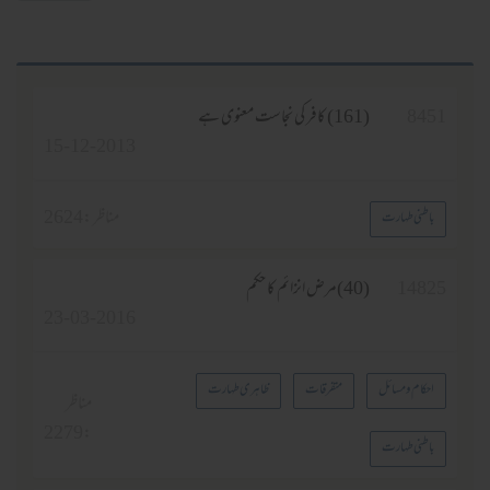
8451
(161) کافر کی نجاست معنوی ہے
15-12-2013
مناظر :
2624
باطنی طہارت
14825
(40)مرض انزائم كا حكم
23-03-2016
احکام و مسائل
متفرقات
ظاہری طہارت
مناظر
2279
:
باطنی طہارت