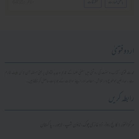
مناظر :
6455
باطنی طہارت
متفرقات
اردو فتویٰ
محدث فتویٰ، کتاب و سنت کی روشنی میں سلفی علما کے قدیم و جدید فتاویٰ پر مبنی مستند آن لائن پلیٹ فارم
ہے۔ صارفین موضوع وار تلاش، مطالعہ اور اپنے سوالات کے جوابات حاصل کر سکتے ہیں۔
رابطہ کریں
مرکز النور: کالج روڈ، نزد غازی چوک، ٹاؤن شپ، لاہور ۔ پاکستان