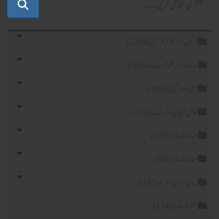
قرآن اور علوم قرآن (1234)
حدیث اور علوم حدیث (762)
عقیدہ و منہج (2868)
تقابل ادیان ومسالک (416)
عبادات (13961)
معاملات (6862)
زبان، ادب اور مزاح (11)
متفرقات (1343)