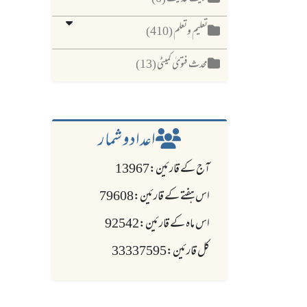
تعلیم وتعلم (410)
محدث فتویٰ کمیٹی (13)
اعدادو شمار
آج کے قارئین:13967
اس ہفتے کے قارئین:79608
اس ماہ کے قارئین:92542
کل قارئین:33337595