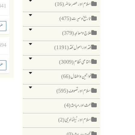
اسلام اور عصر حاضر (16)
441
تاریخ وسیرت (475)
ضم
علاج ومعالجہ (379)
494
فقہ اور اصول فقہ (1191)
اجتماعی نظام (3009)
ضم
خواتین واطفال (66)
اسلام اورتصوف (595)
بحث اور مباحثہ (4)
اسلام اور ٹیکنا لوجی (2)
حجیت حدیث (0)