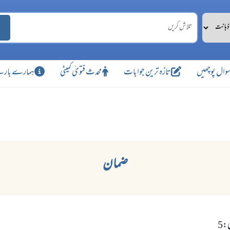
وال پوچھیں
تازہ ترین جوابات
محدث فتویٰ کمیٹی
ہمارے بارے
ضمان
:5