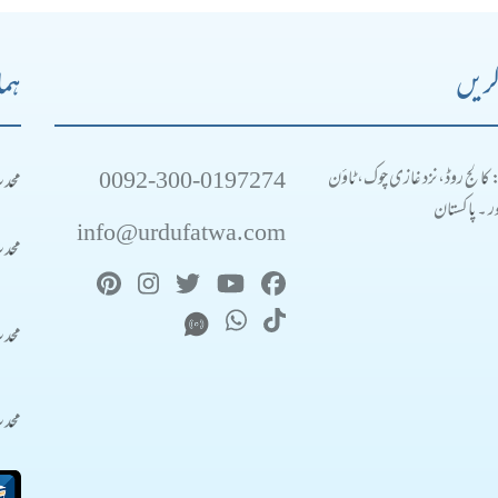
کریں
ہما
0092-300-0197274
محد
: کالج روڈ، نزد غازی چوک، ٹاؤن
 ۔ پاکستان
info@urdufatwa.com
محد
محد
محد