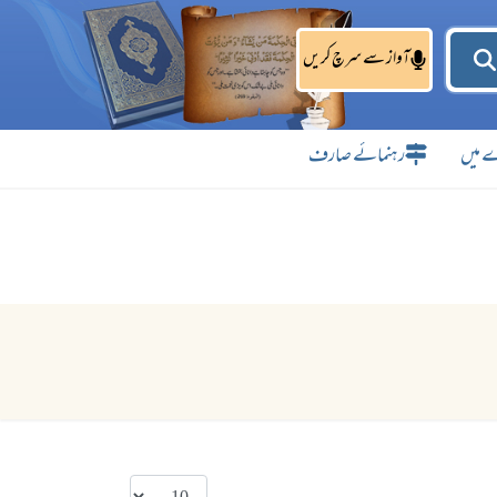
آواز سے سرچ کریں
 میں
رہنمائے صارف