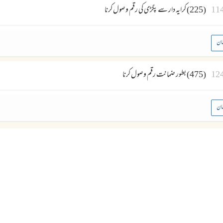
11
(225) کرایہ دار سے پگڑی کی رقم وصول کرنا
ان
12
(475) بطور ضمانت رقم وصول کرنا
ان