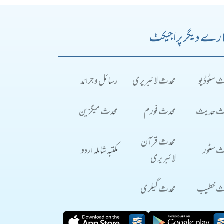
رے دیگر پراجیکٹ
ث سٹوڈیو
محدث لائبریری
رسائل و جرائد
ث حدیث
محدث فورم
محدث میگزین
محدث قرآن
ث سٹور
مکتبہ شاملہ اردو
لائبریری
ث خطیب
محدث گیلری