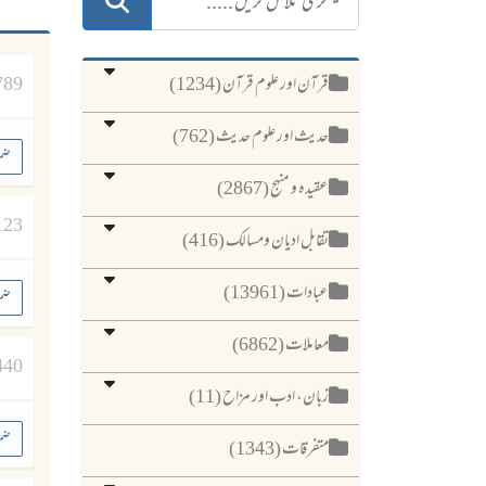
قرآن اور علوم قرآن (1234)
789
حدیث اور علوم حدیث (762)
ضم
عقیدہ و منہج (2867)
123
تقابل ادیان ومسالک (416)
عبادات (13961)
ضم
معاملات (6862)
440
زبان، ادب اور مزاح (11)
ضم
متفرقات (1343)