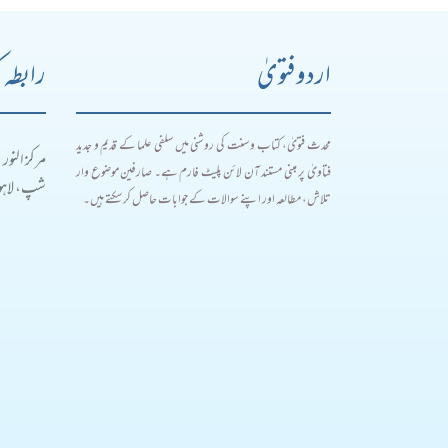
اردو فتویٰ
رابطہ 
محدث فتویٰ، کتاب و سنت کی روشنی میں سلفی علما کے قدیم و جدید
مرکز النور
فتاویٰ پر مبنی مستند آن لائن پلیٹ فارم ہے۔ صارفین موضوع وار
شپ، لاہور
تلاش، مطالعہ اور اپنے سوالات کے جوابات حاصل کر سکتے ہیں۔