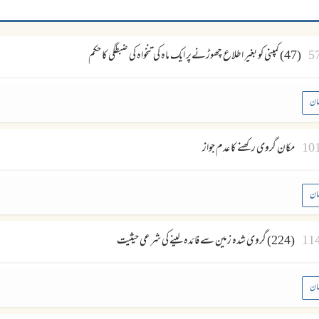
5
(47) کمپنی کو بغیر اطلاع چھوڑنےپر ایک ماہ کی تنخواہ کی ضبطگی کا حکم
ان
10
مکان گروی رکھنے کا عدم جواز
ان
11
(224) گروی شدہ زمین سے فائدہ لینے کی شرعی حیثیت
ان