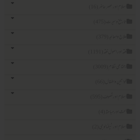
اسلام اور عصر حاضر (16)
تاریخ وسیرت (475)
علاج ومعالجہ (379)
فقہ اور اصول فقہ (1191)
اجتماعی نظام (3009)
خواتین واطفال (66)
اسلام اورتصوف (595)
بحث اور مباحثہ (4)
اسلام اور ٹیکنا لوجی (2)