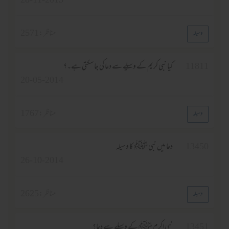
28-11-2013
مناظر :
2571
وسیلہ
11811
کیا نبی کریم کے وسیلے سے دعا کی جاسکتی ہے۔؟
20-05-2014
مناظر :
1767
وسیلہ
13450
دعا میں نبی ﷺ کا وسیلہ
26-10-2014
مناظر :
2625
وسیلہ
13451
نبی اکرم ﷺ کے وسیلے سے دعا؟