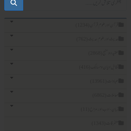
قرآن اور علوم قرآن (1234)
حدیث اور علوم حدیث (762)
عقیدہ و منہج (2868)
تقابل ادیان ومسالک (416)
عبادات (13961)
معاملات (6862)
زبان، ادب اور مزاح (11)
متفرقات (1343)