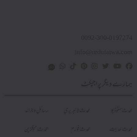
0092-300-0197274
info@urdufatwa.com
ہمارے دیگر پراجیکٹ
محدث سٹوڈیو
محدث لائبریری
رسائل و جرائد
محدث حدیث
محدث فورم
محدث میگزین