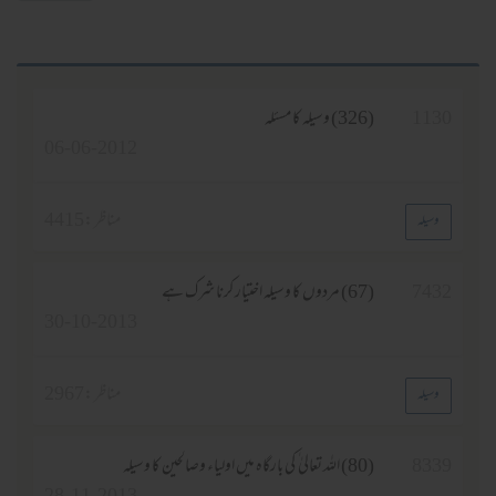
1130
(326) وسیلہ کا مسئلہ
06-06-2012
مناظر :
4415
وسیلہ
7432
(67) مردوں کا وسیلہ اختیار کرنا شرک ہے
30-10-2013
مناظر :
2967
وسیلہ
8339
(80) اللہ تعالیٰ ٰ کی بارگاہ میں اولیاء وصالحین کا وسیلہ