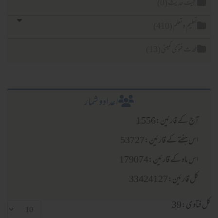
حجیت حدیث (0)
تعلیم وتعلم (410)
محدث فتویٰ کمیٹی (13)
اعدادو شمار
آج کے قارئین:1556
اس ہفتے کے قارئین:53727
اس ماہ کے قارئین:179074
کل قارئین:33424127
کل فتاوی:39