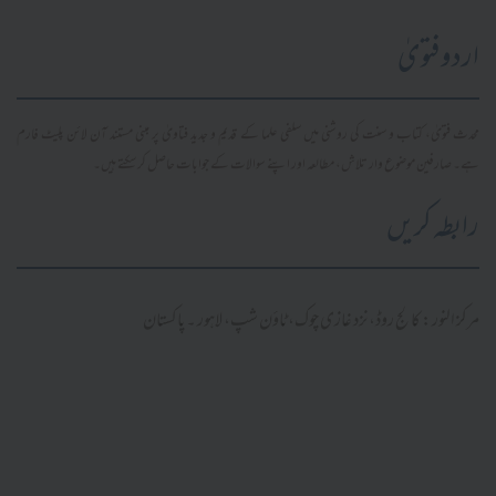
اردو فتویٰ
محدث فتویٰ، کتاب و سنت کی روشنی میں سلفی علما کے قدیم و جدید فتاویٰ پر مبنی مستند آن لائن پلیٹ فارم
ہے۔ صارفین موضوع وار تلاش، مطالعہ اور اپنے سوالات کے جوابات حاصل کر سکتے ہیں۔
رابطہ کریں
مرکز النور: کالج روڈ، نزد غازی چوک، ٹاؤن شپ، لاہور ۔ پاکستان