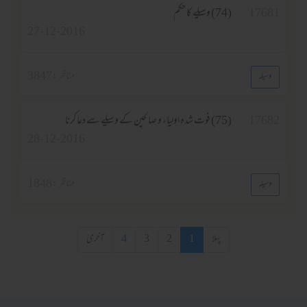
17681
(74) وسیلے کا حکم
27-12-2016
مناظر :
3847
وسیلہ
17682
(75) فوت شدہ اولیاء و صالحین کے وسیلے سے دعا کرنا
28-12-2016
مناظر :
1848
وسیلہ
پہلا
1
2
3
4
آخری