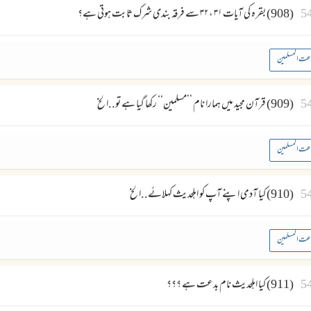
5
(908) بقرہ کی آیات ۳۱ ، ۳۲ سے فرقہ بندی شرک ثابت ہوتی ہے؟
عت المسلمین
5
(909) قرآن مجید میں ہمارا نام ’’مسلمین‘‘ رکھا گیا ہے تو..الخ
عت المسلمین
5
(910) کیا آدمی اپنے آپ کو اہلحدیث کہلائے..الخ
عت المسلمین
5
(911) کیا اہلحدیث نام بدعت ہے ؟؟؟