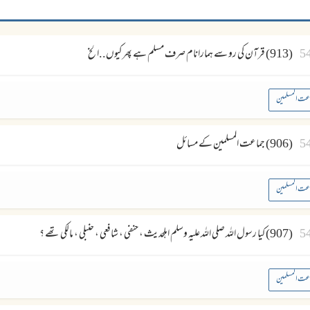
5
(913) قرآن کی رو سے ہمارانام صرف مسلم ہے پھر کیوں..الخ
عت المسلمین
5
(906) جماعت المسلمین کے مسائل
عت المسلمین
5
(907) کیا رسول اللہ صلی الله علیہ وسلم اہلحدیث ، حنفی ، شافعی ، حنبلی ، مالکی تھے ؟
عت المسلمین