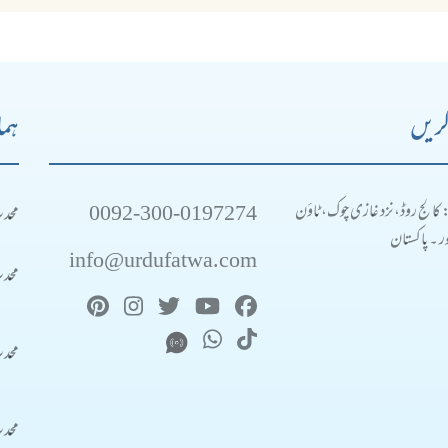
کریں
ہما
0092-300-0197274
محد
: کالج روڈ، نزد غازی چوک، ٹاؤن
 ۔ پاکستان
info@urdufatwa.com
محد
محد
محد