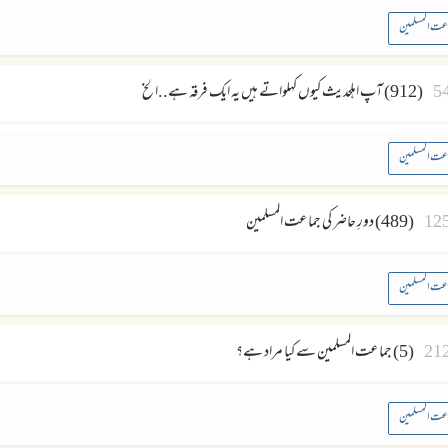
عت المسلمین
5
(912) آپ اہلحدیث کیوں کہلواتے ہیں یہ ایک فرقہ ہے..الخ
عت المسلمین
12
(489) دورِ حاضر کی جماعت المسلمین
عت المسلمین
21
(5) جماعت المسلمین سے کیا مراد ہے؟
عت المسلمین