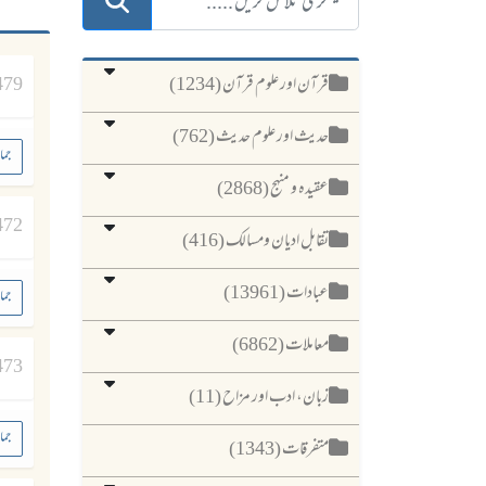
قرآن اور علوم قرآن (1234)
479
حدیث اور علوم حدیث (762)
جما
عقیدہ و منہج (2868)
472
تقابل ادیان ومسالک (416)
عبادات (13961)
جما
معاملات (6862)
473
زبان، ادب اور مزاح (11)
جما
متفرقات (1343)