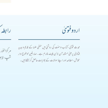
اردو فتویٰ
رابطہ 
محدث فتویٰ، کتاب و سنت کی روشنی میں سلفی علما کے قدیم و جدید
مرکز النور
فتاویٰ پر مبنی مستند آن لائن پلیٹ فارم ہے۔ صارفین موضوع وار
شپ، لاہور
تلاش، مطالعہ اور اپنے سوالات کے جوابات حاصل کر سکتے ہیں۔