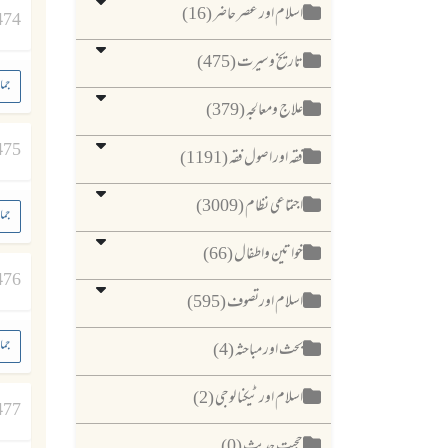
اسلام اور عصر حاضر (16)
474
تاریخ وسیرت (475)
جما
علاج ومعالجہ (379)
475
فقہ اور اصول فقہ (1191)
اجتماعی نظام (3009)
جما
خواتین واطفال (66)
476
اسلام اورتصوف (595)
جما
بحث اور مباحثہ (4)
اسلام اور ٹیکنا لوجی (2)
477
حجیت حدیث (0)