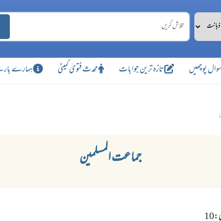
وال پوچھیں
تازہ ترین جوابات
محدث فتویٰ کمیٹی
ہمارے بارے
ن
جماعت المسلمین
10