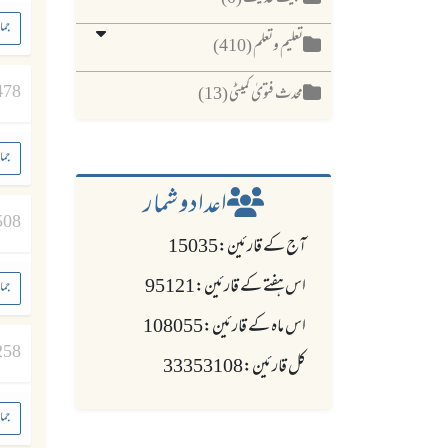
جما
تعلیم وتعلم (410)
478
محدث فتویٰ کمیٹی (13)
جما
اعدادو شمار
508
آج کے قارئین:15035
اس ہفتے کے قارئین:95121
جما
اس ماہ کے قارئین:108055
258
کل قارئین:33353108
جما