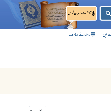
آواز سے سرچ کریں
 میں
رہنمائے صارف