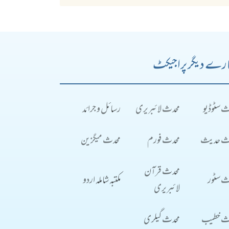
رے دیگر پراجیکٹ
ث سٹوڈیو
محدث لائبریری
رسائل و جرائد
ث حدیث
محدث فورم
محدث میگزین
محدث قرآن
ث سٹور
مکتبہ شاملہ اردو
لائبریری
ث خطیب
محدث گیلری