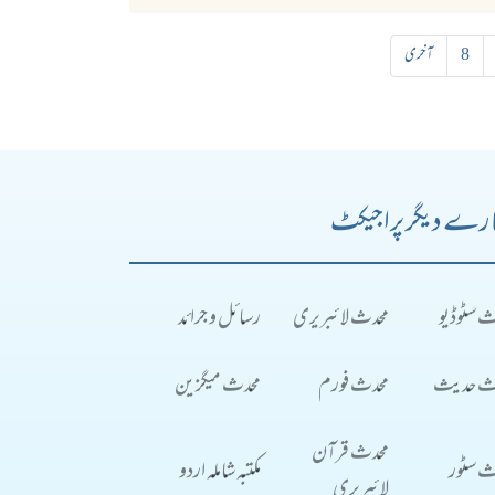
8
آخری
رے دیگر پراجیکٹ
ث سٹوڈیو
محدث لائبریری
رسائل و جرائد
ث حدیث
محدث فورم
محدث میگزین
محدث قرآن
ث سٹور
مکتبہ شاملہ اردو
لائبریری