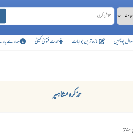
وال پوچھیں
تازہ ترین جوابات
محدث فتویٰ کمیٹی
ہمارے بارے
تذکرہ مشاہیر
74