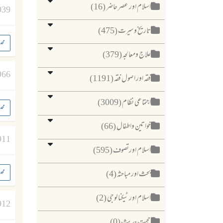
اسلام اور عصر حاضر (16)
939
تاریخ وسیرت (475)
محد
علاج ومعالجہ (379)
966
فقہ اور اصول فقہ (1191)
اجتماعی نظام (3009)
محد
خواتین واطفال (66)
911
اسلام اورتصوف (595)
محد
بحث اور مباحثہ (4)
اسلام اور ٹیکنا لوجی (2)
912
حجیت حدیث (0)