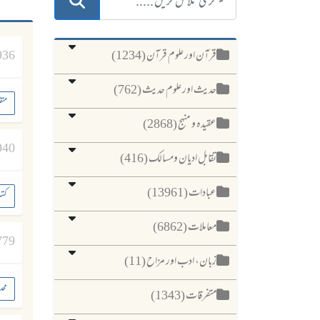
قرآن اور علوم قرآن (1234)
936
حدیث اور علوم حدیث (762)
متف
عقیدہ و منہج (2868)
940
تقابل ادیان ومسالک (416)
عبادات (13961)
کت
معاملات (6862)
779
زبان، ادب اور مزاح (11)
محد
متفرقات (1343)