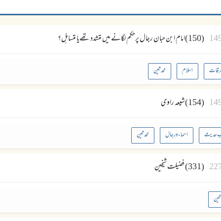
14
(150)امام ابن حبان رجال پرحکم لگانے میں متشدد تھےیا متساہل؟
رقات
اسلام
محدثین
14
(154)شیعہ راوی
ب حدیث
اسماء و رجال
محدثین
22
(331) فضیلت شیخین
ثین