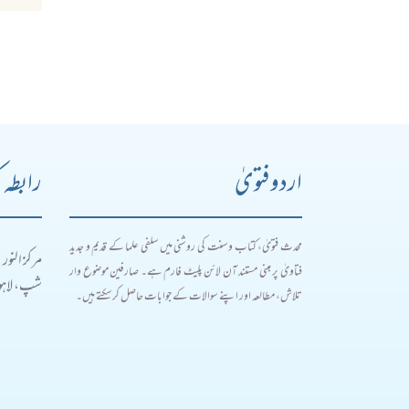
اردو فتویٰ
رابطہ 
محدث فتویٰ، کتاب و سنت کی روشنی میں سلفی علما کے قدیم و جدید
مرکز النور
فتاویٰ پر مبنی مستند آن لائن پلیٹ فارم ہے۔ صارفین موضوع وار
شپ، لاہور
تلاش، مطالعہ اور اپنے سوالات کے جوابات حاصل کر سکتے ہیں۔