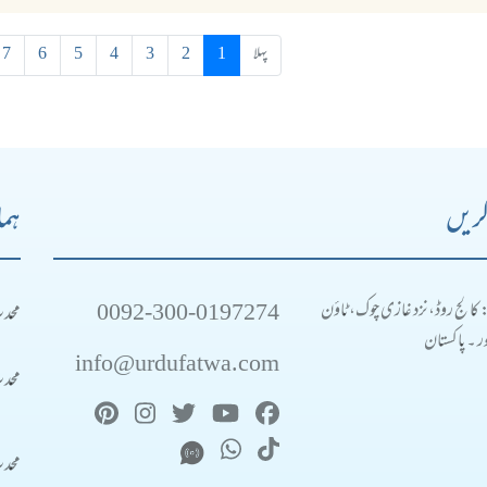
پہلا
1
2
3
4
5
6
7
کریں
ہما
0092-300-0197274
محد
: کالج روڈ، نزد غازی چوک، ٹاؤن
 ۔ پاکستان
info@urdufatwa.com
محد
محد