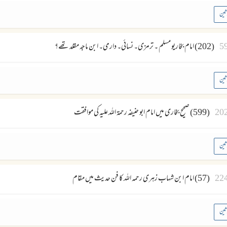
ثین
5
(202) امام بخاریو مسلم ۔ ترمزی۔ نسائی۔ دارمی۔ ابن ماجہ مقلد تھے؟
ثین
20
(599) صحیح بخاری میں امام ابو حنیفہ رحمۃ اللہ علیہ کی موافقت
ثین
22
(57) امام ابن شہاب زہری رحمہ اللہ کا فن حدیث میں مقام
ثین