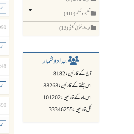
محد
تعلیم وتعلم (410)
990
محدث فتویٰ کمیٹی (13)
محد
اعدادو شمار
248
آج کے قارئین:8182
اس ہفتے کے قارئین:88268
محد
اس ماہ کے قارئین:101202
490
کل قارئین:33346255
محد