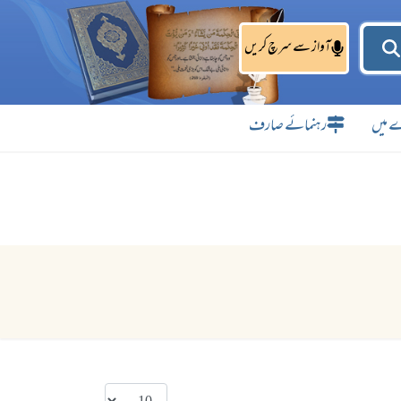
آواز سے سرچ کریں
 میں
رہنمائے صارف