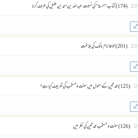
21
(174) کتاب "السنۃ" کی نسبت عبد اللہ بن احمد بن حنبل کی طرف کرنا
ثین
21
(201) مؤطا امام مالک کی بلاغت
ثین
5
(125) محدثین کے اصول میں سنت ومستحب کی تعریف کیاہے؟
ثین
5
(126) سنت و مستحب محدثین کی نظر میں