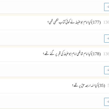
اء
13
(177) کیا امام ابوحنیفہ نے کوئی کتاب لکھی تھی؟
اء
13
(178) کیا امام شافعی امام ابوحنیفہ کی قبر پر گئے تھے؟
اء
(35) کیا ائمہ اربعہ حق پر تھے؟
اء