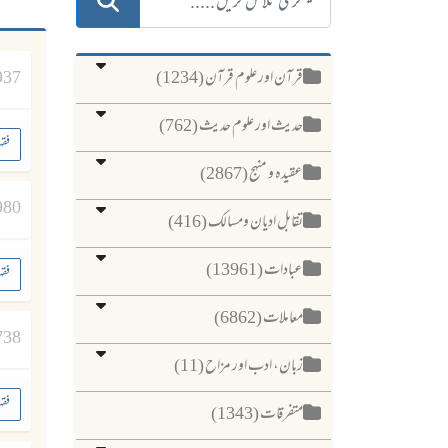
قرآن اور علوم قرآن (1234)
937
حدیث اور علوم حدیث (762)
فقہ
عقیدہ و منہج (2867)
980
تقابل ادیان ومسالک (416)
عبادات (13961)
فقہ
معاملات (6862)
738
زبان، ادب اور مزاح (11)
فقہ
متفرقات (1343)