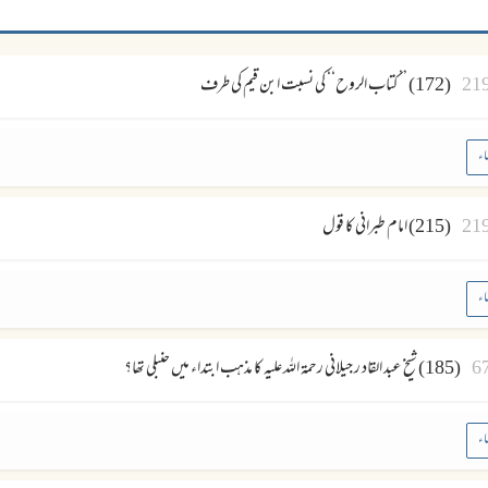
21
(172) ’’ کتاب الروح‘‘ کی نسبت ابن قیم کی طرف
اء
21
(215) امام طبرانی کا قول
اء
6
(185) شیخ عبد القاد ر جیلانی رحمۃ اللہ علیہ کا مذہب ابتداء میں حنبلی تھا؟
اء