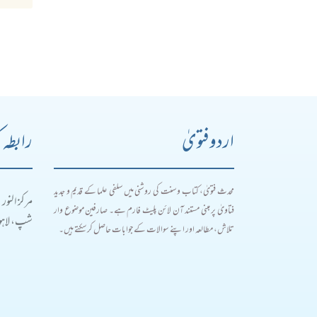
اردو فتویٰ
رابطہ 
محدث فتویٰ، کتاب و سنت کی روشنی میں سلفی علما کے قدیم و جدید
مرکز النور
فتاویٰ پر مبنی مستند آن لائن پلیٹ فارم ہے۔ صارفین موضوع وار
شپ، لاہور
تلاش، مطالعہ اور اپنے سوالات کے جوابات حاصل کر سکتے ہیں۔