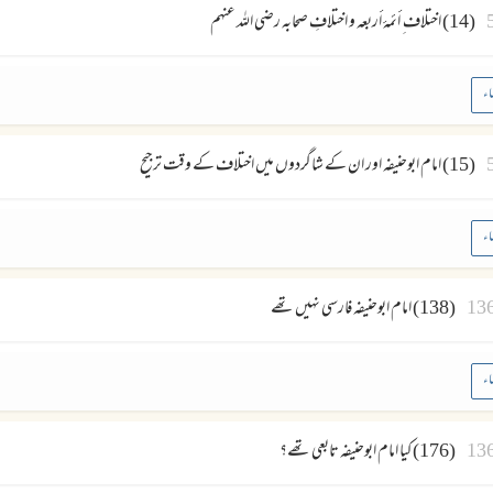
(14) اختلاف ِ أئمۂ أربعہ و اختلافِ صحابہ رضی اللہ عنہم
اء
(15) امام ابوحنیفہ اور ان کے شاگردوں میں اختلاف کے وقت ترجیح
اء
13
(138) امام ابوحنیفہ فارسی نہیں تھے
اء
13
(176) کیا امام ابوحنیفہ تابعی تھے؟