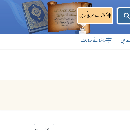
آواز سے سرچ کریں
 میں
رہنمائے صارف