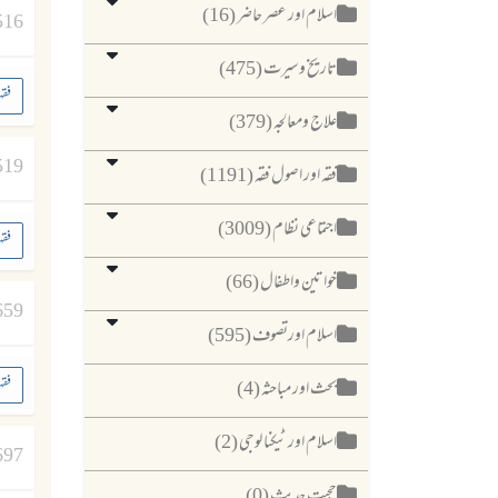
اسلام اور عصر حاضر (16)
516
تاریخ وسیرت (475)
فقہ
علاج ومعالجہ (379)
519
فقہ اور اصول فقہ (1191)
اجتماعی نظام (3009)
فقہ
خواتین واطفال (66)
659
اسلام اورتصوف (595)
فقہ
بحث اور مباحثہ (4)
اسلام اور ٹیکنا لوجی (2)
697
حجیت حدیث (0)