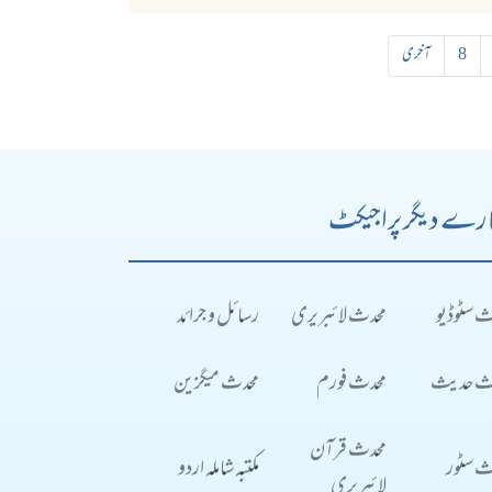
8
آخری
رے دیگر پراجیکٹ
ث سٹوڈیو
محدث لائبریری
رسائل و جرائد
ث حدیث
محدث فورم
محدث میگزین
محدث قرآن
ث سٹور
مکتبہ شاملہ اردو
لائبریری