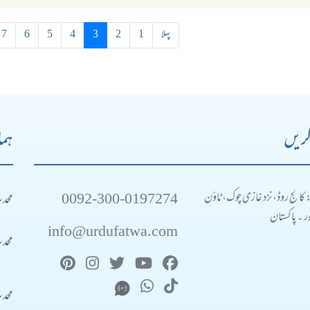
پہلا
1
2
3
4
5
6
7
کریں
ہما
0092-300-0197274
محد
: کالج روڈ، نزد غازی چوک، ٹاؤن
 ۔ پاکستان
info@urdufatwa.com
محد
محد