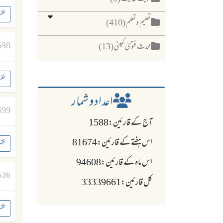
فقہ
تعلیم وتعلم (410)
698
محدث فتویٰ کمیٹی (13)
فقہ
اعدادو شمار
699
آج کے قارئین:1588
اس ہفتے کے قارئین:81674
فقہ
اس ماہ کے قارئین:94608
536
کل قارئین:33339661
فقہ