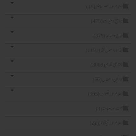
اسلام اور عصر حاضر (16)
تاریخ وسیرت (475)
علاج ومعالجہ (379)
فقہ اور اصول فقہ (1191)
اجتماعی نظام (3009)
خواتین واطفال (66)
اسلام اورتصوف (595)
بحث اور مباحثہ (4)
اسلام اور ٹیکنا لوجی (2)