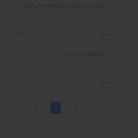
520
(16) ابن عربی کے اچھاہونے کی نسبت علماء میں اختلاف
17-04-2012
مناظر :
1984
مسلم شخصیات
526
(19) مولانا ثناء اللہ امرتسری
21-04-2012
مناظر :
4947
مسلم شخصیات
پہلا
1
2
3
4
5
6
7
8
آخری