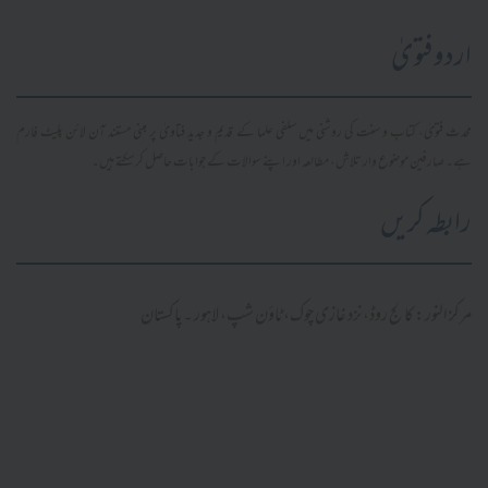
اردو فتویٰ
محدث فتویٰ، کتاب و سنت کی روشنی میں سلفی علما کے قدیم و جدید فتاویٰ پر مبنی مستند آن لائن پلیٹ فارم
ہے۔ صارفین موضوع وار تلاش، مطالعہ اور اپنے سوالات کے جوابات حاصل کر سکتے ہیں۔
رابطہ کریں
مرکز النور: کالج روڈ، نزد غازی چوک، ٹاؤن شپ، لاہور ۔ پاکستان