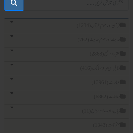
قرآن اور علوم قرآن (1234)
حدیث اور علوم حدیث (762)
عقیدہ و منہج (2868)
تقابل ادیان ومسالک (416)
عبادات (13961)
معاملات (6862)
زبان، ادب اور مزاح (11)
متفرقات (1343)