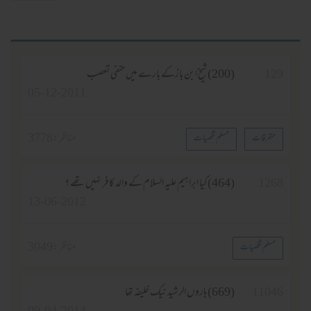
129
(200) شیخ ابن بازکے بارے میں حنفی تعصب
05-12-2011
مناظر :
3778
متفرقات
مسلم شخصیات
1268
(464) کیا ابراہیم علیہ السلام کے والد کافر نہیں تھے ؟
13-06-2012
مناظر :
3049
مسلم شخصیات
11046
(669) ہاروں الرشید نیک خلیفہ تھا