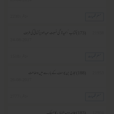
09-04-2014
مناظر :
2230
مسلم شخصیات
21938
(173) کتاب ’ الحیدۃ‘ کی نسبت عبدالعزیز کنانی کی طرف
24-08-2017
مناظر :
1518
مسلم شخصیات
21953
(188) حجاج بن یوسف کے بارے میں وضاحت
26-08-2017
مناظر :
2777
مسلم شخصیات
12904
(183) علامہ وحید الزماں کا مسلک