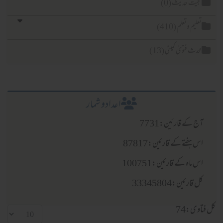
حجیت حدیث (0)
تعلیم وتعلم (410)
محدث فتویٰ کمیٹی (13)
اعدادو شمار
آج کے قارئین:7731
اس ہفتے کے قارئین:87817
اس ماہ کے قارئین:100751
کل قارئین:33345804
کل فتاوی:74