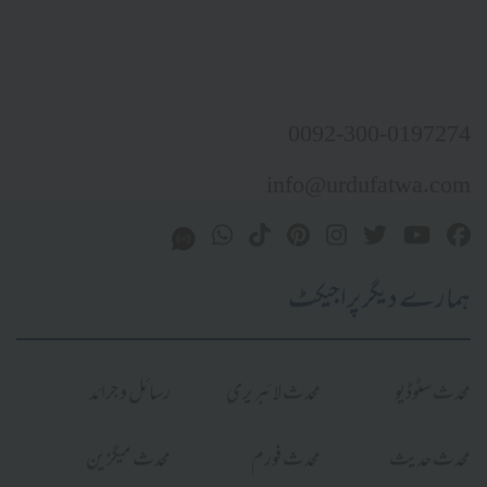
0092-300-0197274
info@urdufatwa.com
ہمارے دیگر پراجیکٹ
محدث سٹوڈیو
محدث لائبریری
رسائل و جرائد
محدث حدیث
محدث فورم
محدث میگزین