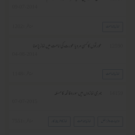
09-07-2014
مناظر :
1202
نماز باجماعت
1259
عورتوں کا کسی مرد یا عورت کی امامت میں نماز پڑھنا
04-08-2014
مناظر :
1148
نماز باجماعت
1415
جہری نمازوں میں سورہ فاتحہ کا مسئلہ
07-07-2015
مناظر :
7551
واجبات وفرائض
نماز باجماعت
نماز کا طریقہ کار