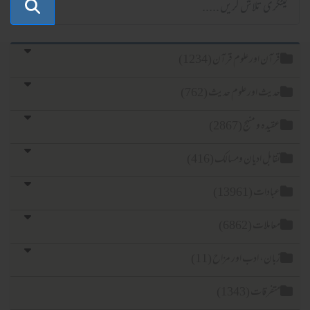
آن اور علوم قرآن (1234)
یث اور علوم حدیث (762)
یدہ و منہج (2867)
ابل ادیان ومسالک (416)
ادات (13961)
املات (6862)
ان، ادب اور مزاح (11)
فرقات (1343)