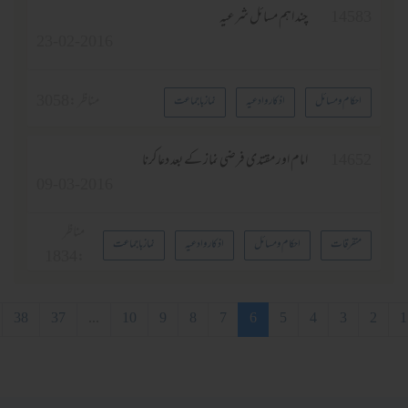
1458
چند اہم مسائل شرعیہ
23-02-2016
مناظر :
3058
احکام و مسائل
اذکار وادعیہ
نماز باجماعت
1465
امام اور مقتدی فرضی نماز کے بعد دعا کرنا
09-03-2016
مناظر
متفرقات
احکام و مسائل
اذکار وادعیہ
نماز باجماعت
1834
:
3
4
5
6
7
8
9
10
...
37
38
آخری