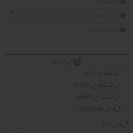
یت حدیث (0)
لیم وتعلم (410)
دث فتویٰ کمیٹی (13)
اعدادو شمار
 کے قارئین:6112
 ہفتے کے قارئین:71753
 ماہ کے قارئین:84687
قارئین:33329740
ی:372