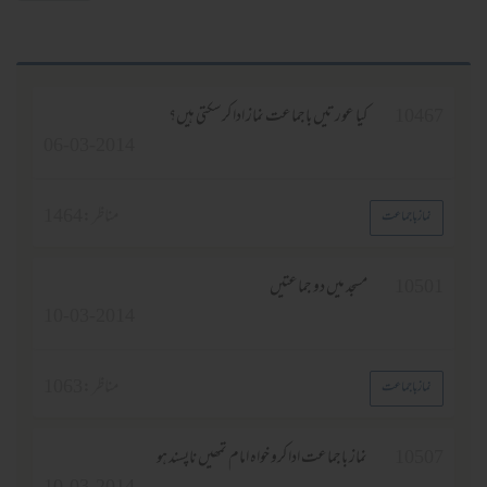
1046
کیا عورتیں باجماعت نماز ادا کرسکتی ہیں؟
06-03-2014
مناظر :
1464
نماز باجماعت
1050
مسجد میں دو جماعتیں
10-03-2014
مناظر :
1063
نماز باجماعت
1050
نماز باجماعت ادا کرو خواہ امام تمھیں ناپسند ہو