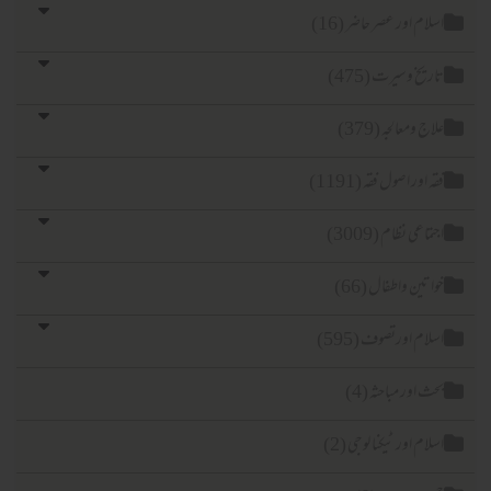
لام اور عصر حاضر (16)
ریخ وسیرت (475)
اج ومعالجہ (379)
ہ اور اصول فقہ (1191)
تماعی نظام (3009)
اتین واطفال (66)
لام اورتصوف (595)
ث اور مباحثہ (4)
لام اور ٹیکنا لوجی (2)