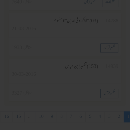
مناظر :
7640
متفرقات
تفسیر قرآن
1478
(03) "لا اكراه فى الدين"کا مفہوم
21-03-2016
مناظر :
1933
تفسیر قرآن
1493
(153)تفسیر ابن عباس
30-03-2016
مناظر :
3327
تفسیر قرآن
3
4
5
6
7
8
9
10
...
15
16
آخری