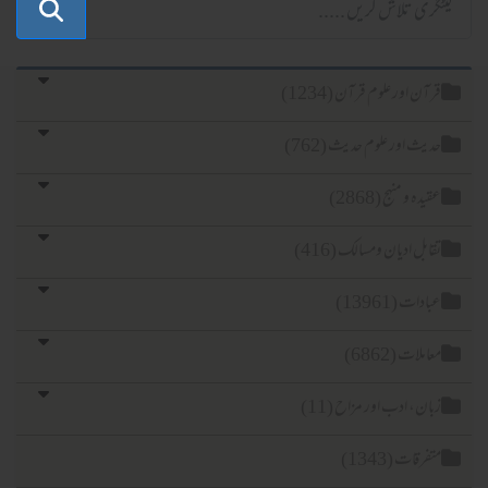
آن اور علوم قرآن (1234)
یث اور علوم حدیث (762)
یدہ و منہج (2868)
ابل ادیان ومسالک (416)
ادات (13961)
املات (6862)
ان، ادب اور مزاح (11)
فرقات (1343)