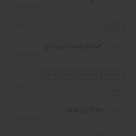
16-08-2014
مناظر :
2155
تفسیر قرآن
1453
عقیدہ تناسخ کی وضاحت قرآن کی روشنی میں
21-02-2016
تفسیر قرآن
احکام و مسائل
بدعی عقائد
اسلام
مناظر
4739
:
تناسخ
1461
(16) قرآن میں لفظ شیعہ؟
08-03-2016