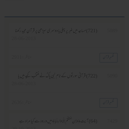
508
(721) مساجد میں منبر پر پہلی یا دوسری سیڑھی پر قرآنِ مجید رکھنا
28-06-2013
مناظر :
2911
تفسیر قرآن
509
(722) قرآنی سورتوں کے نام نبی پاکؐ نے منتخب کیے ہیں یا
28-06-2013
مناظر :
2636
تفسیر قرآن
742
(64) آیت﴿وَإِن مِّنكُمْ إِلَّا وَارِ‌دُهَا﴾میں ورود سے کیا مراد ہے