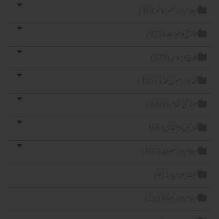
لام اور عصر حاضر (16)
ریخ وسیرت (475)
اج ومعالجہ (379)
ہ اور اصول فقہ (1191)
تماعی نظام (3009)
اتین واطفال (66)
لام اورتصوف (595)
ث اور مباحثہ (4)
لام اور ٹیکنا لوجی (2)