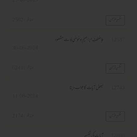
29-10-2013
مناظر :
2502
تفسیر قرآن
1253
﴿صُحُفِ اِبرَاھِیمَ وَمُوسٰی﴾سے مقصود
30-06-2014
مناظر :
6241
تفسیر قرآن
1274
بعض آیات کا جواب دینا
11-08-2014
مناظر :
2174
تفسیر قرآن
1280
آیات کی تفسیر