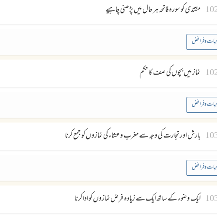
10
مقتدی کو سورہ فاتحہ ہر حال میں پڑھنی چاہیے
بات وفرائض
10
نماز میں بچوں کی صف کا حکم
بات وفرائض
10
بارش اور تجارت کی وجہ سے مغرب وعشاء کی نمازوں کو جمع کرنا
بات وفرائض
10
ایک وضوء کے ساتھ ایک سے زیادہ فرض نمازوں کو ادا کرنا