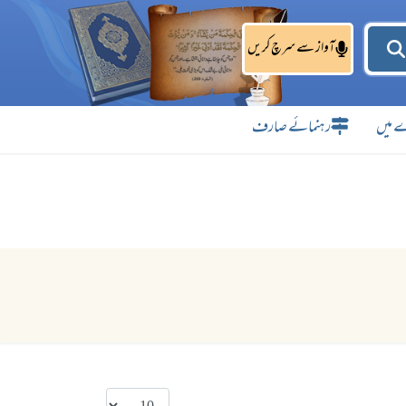
آواز سے سرچ کریں
 میں
رہنمائے صارف