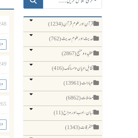
قرآن اور علوم قرآن (1234)
248
حدیث اور علوم حدیث (762)
واج
عقیدہ و منہج (2867)
249
تقابل ادیان ومسالک (416)
عبادات (13961)
واج
معاملات (6862)
265
زبان، ادب اور مزاح (11)
واج
متفرقات (1343)