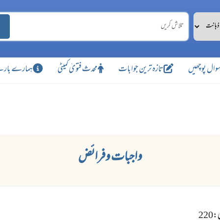
وال پوچھیں
تازہ ترین جوابات
محدث فتویٰ کمیٹی
ہمارے بارے
واجبات وفرائض
22