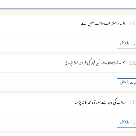
10
جلسہ ء استراحت واجب نہیں ہے
بات وفرائض
10
ہم نے اجتہاد سے غیر قبلہ کی طرف نماز پڑھ لی
بات وفرائض
10
جہالت کی وجہ سے سورۃ فاتحہ کا نہ پڑھنا
بات وفرائض