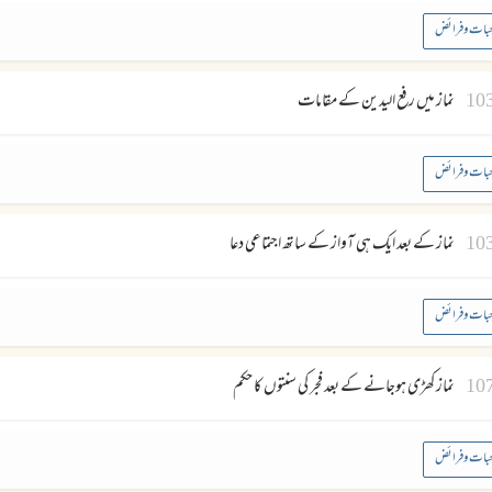
بات وفرائض
10
نماز میں رفع الیدین کے مقامات
بات وفرائض
10
نماز کے بعد ایک ہی آواز کے ساتھ اجتماعی دعا
بات وفرائض
10
نماز کھڑی ہوجانے کے بعد فجر کی سنتوں کا حکم
بات وفرائض