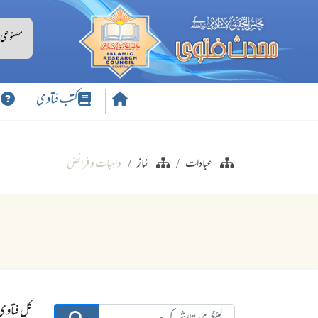
کتب فتاوی
س
عبادات
نماز
واجبات وفرائض
کل فتاوی:0