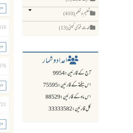
واج
تعلیم وتعلم (410)
316
محدث فتویٰ کمیٹی (13)
واج
اعدادو شمار
376
آج کے قارئین:9954
اس ہفتے کے قارئین:75595
واج
اس ماہ کے قارئین:88529
721
کل قارئین:33333582
واج