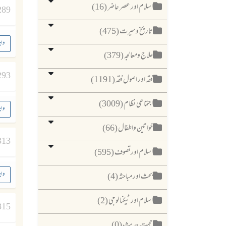
اسلام اور عصر حاضر (16)
289
تاریخ وسیرت (475)
واج
علاج ومعالجہ (379)
293
فقہ اور اصول فقہ (1191)
اجتماعی نظام (3009)
واج
خواتین واطفال (66)
313
اسلام اورتصوف (595)
واج
بحث اور مباحثہ (4)
اسلام اور ٹیکنا لوجی (2)
315
حجیت حدیث (0)