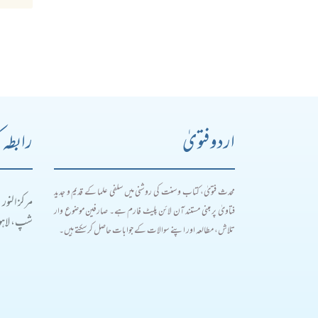
اردو فتویٰ
رابطہ 
محدث فتویٰ، کتاب و سنت کی روشنی میں سلفی علما کے قدیم و جدید
مرکز النور
فتاویٰ پر مبنی مستند آن لائن پلیٹ فارم ہے۔ صارفین موضوع وار
شپ، لاہور
تلاش، مطالعہ اور اپنے سوالات کے جوابات حاصل کر سکتے ہیں۔