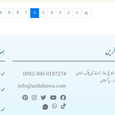
پہلا
1
2
3
4
5
6
7
8
9
0
کریں
ہما
0092-300-0197274
محد
: کالج روڈ، نزد غازی چوک، ٹاؤن
 ۔ پاکستان
info@urdufatwa.com
محد
محد