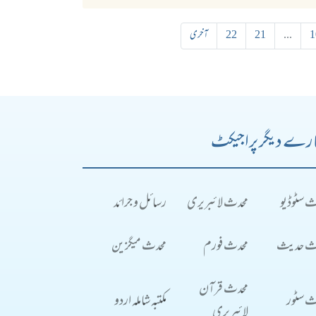
1
...
21
22
آخری
رے دیگر پراجیکٹ
ث سٹوڈیو
محدث لائبریری
رسائل و جرائد
ث حدیث
محدث فورم
محدث میگزین
محدث قرآن
ث سٹور
مکتبہ شاملہ اردو
لائبریری