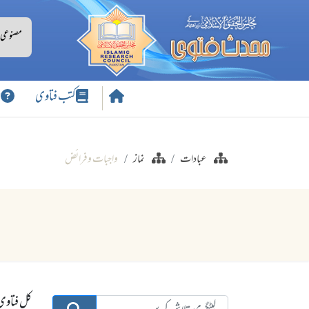
کتب فتاوی
س
عبادات
نماز
واجبات وفرائض
کل فتاوی:0