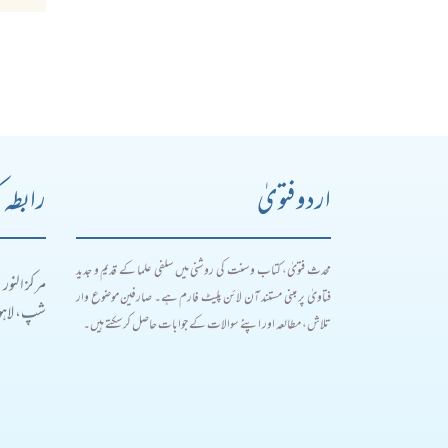
اردو فتویٰ
رابطہ 
محدث فتویٰ، کتاب و سنت کی روشنی میں سلفی علما کے قدیم و جدید
مرکز النور
فتاویٰ پر مبنی مستند آن لائن پلیٹ فارم ہے۔ صارفین موضوع وار
شپ، لاہور
تلاش، مطالعہ اور اپنے سوالات کے جوابات حاصل کر سکتے ہیں۔