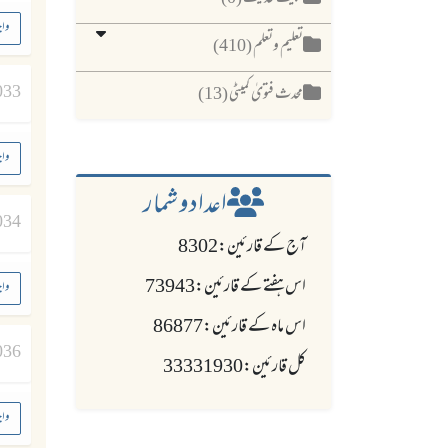
واج
تعلیم وتعلم (410)
033
محدث فتویٰ کمیٹی (13)
واج
اعدادو شمار
034
آج کے قارئین:8302
اس ہفتے کے قارئین:73943
واج
اس ماہ کے قارئین:86877
036
کل قارئین:33331930
واج