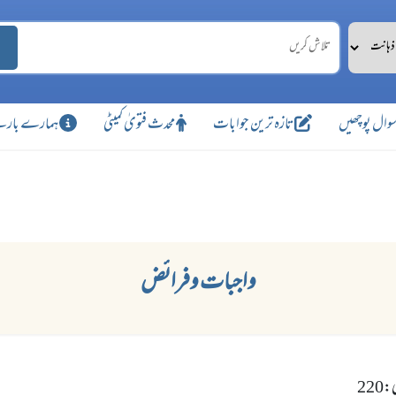
وال پوچھیں
تازہ ترین جوابات
محدث فتویٰ کمیٹی
ہمارے بارے
واجبات وفرائض
22