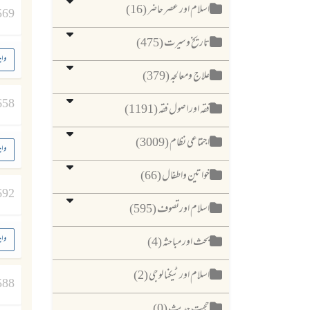
اسلام اور عصر حاضر (16)
569
تاریخ وسیرت (475)
واج
علاج ومعالجہ (379)
658
فقہ اور اصول فقہ (1191)
اجتماعی نظام (3009)
واج
خواتین واطفال (66)
692
اسلام اورتصوف (595)
واج
بحث اور مباحثہ (4)
اسلام اور ٹیکنا لوجی (2)
588
حجیت حدیث (0)