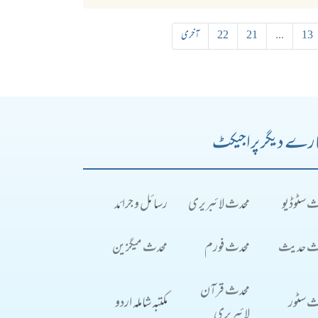
13
...
21
22
آخری
رے دیگر پراجیکٹ
ث سٹوڈیو
محدث لائبریری
رسائل و جرائد
ث حدیث
محدث فورم
محدث میگزین
محدث قرآن
ث سٹور
مکتبہ شاملہ اردو
لائبریری