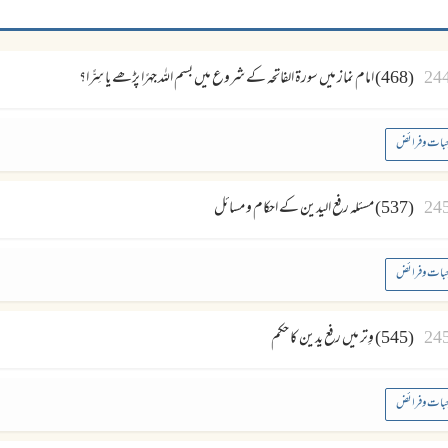
24
(468) امام نماز میں سورۃ الفاتحہ کے شروع میں بسم اللہ جہرًا پڑھے یا سِرًّا؟
بات وفرائض
24
(537) مسئلہ رفع الیدین کے احکام و مسائل
بات وفرائض
24
(545) وِتر میں رفع یدین کا حکم
بات وفرائض