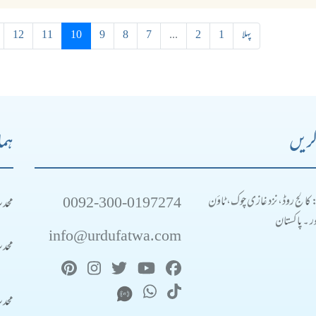
پہلا
1
2
...
7
8
9
10
11
12
کریں
ہما
0092-300-0197274
محد
: کالج روڈ، نزد غازی چوک، ٹاؤن
 ۔ پاکستان
info@urdufatwa.com
محد
محد