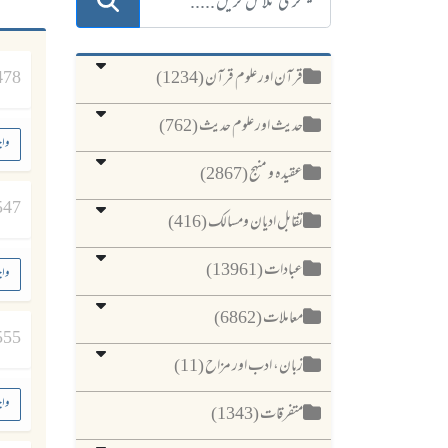
قرآن اور علوم قرآن (1234)
478
حدیث اور علوم حدیث (762)
واج
عقیدہ و منہج (2867)
547
تقابل ادیان ومسالک (416)
عبادات (13961)
واج
معاملات (6862)
555
زبان، ادب اور مزاح (11)
واج
متفرقات (1343)