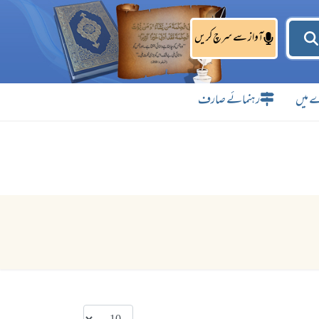
آواز سے سرچ کریں
 میں
رہنمائے صارف