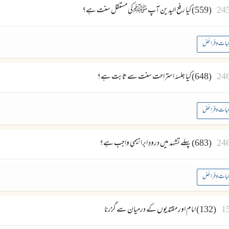
24
(559) کیا رفع الیدین آپ ﷺ کی مستقل سنت ہے؟
بات وفرائض
24
(648) کیا جلسۂ استراحت سنت سے ثابت ہے؟
بات وفرائض
24
(683) پہلے تشہد میں درودِ ابراہیمی واجب ہے؟
بات وفرائض
1
(132) امام اور مقتدیوں کے درمیان سے گزرنا