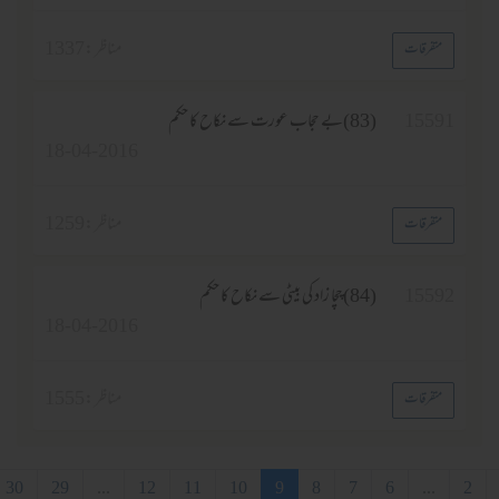
مناظر :
1337
فرقات
15
(83)بے حجاب عورت سے نکاح کا حکم
18-04-2016
مناظر :
1259
فرقات
15
(84)چچا زاد کی بیٹی سے نکاح کا حکم
18-04-2016
مناظر :
1555
فرقات
..
6
7
8
9
10
11
12
...
29
30
آخری