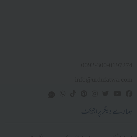
0092-300-01
info@urdufatw
 دیگر پراجیکٹ