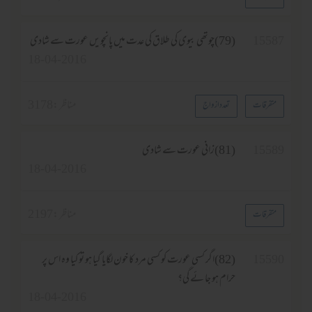
15
(79)چوتھی بیوی کی طلاق کی عدت میں پانچویں عورت سے شادی
18-04-2016
مناظر :
3178
فرقات
تعدد ازواج
15
(81)زانی عورت سے شادی
18-04-2016
مناظر :
2197
فرقات
15
(82)اگر کسی عورت کو کسی مرد کا خون لگایا گیا ہو تو کیا وہ اس پر
حرام ہو جا ئے گی؟
18-04-2016