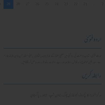
2
22
23
24
25
26
27
28
29
30
آخری
ٰ
ب و سنت کی روشنی میں سلفی علما کے قدیم و جدید فتاویٰ پر مبنی مستند آن لائن پلیٹ فارم
وع وار تلاش، مطالعہ اور اپنے سوالات کے جوابات حاصل کر سکتے ہیں۔
یں
الج روڈ، نزد غازی چوک، ٹاؤن شپ، لاہور ۔ پاکستان