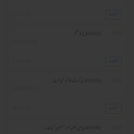
مناظر :
1710
ت
(432) نکاح کا حکم
01-09-2012
مناظر :
2795
ت
(435) شادی کرنے کا شرعی طریقہ
01-09-2012
مناظر :
4012
ت
(436) نکاح میں خطبہ اور مسنون آیات..!