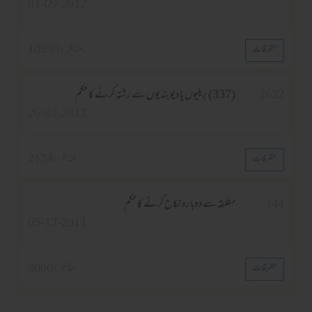
01-09-2012
مناظر :
10990
ت
(337) بریلیوں یا دیوبندیوں سے رشتہ کرنے کا حکم
26-02-2013
مناظر :
2134
ت
مطلقہ سے دوبارہ نکاح کرنے کا حکم
05-12-2011
مناظر :
3000
ت