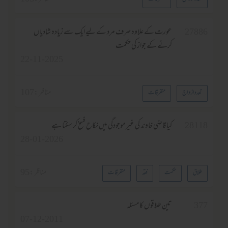
عورت کے علاوہ صرف مرد کے لیے ایک سے زيادہ شادیاں
کرنے کے جواز کی حکمت
22-11-2025
مناظر :
107
واج
متفرقات
كيا قاضى خاوند كى غير موجودگى ميں نكاح فسخ كر سكتا ہے
28-01-2026
مناظر :
95
حکمت
فقہ
متفرقات
تین طلاقوں کا مسئلہ
07-12-2011