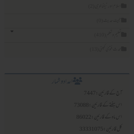
لام اور ٹیکنا لوجی (2)
یت حدیث (0)
لیم وتعلم (410)
دث فتویٰ کمیٹی (13)
اعدادو شمار
 کے قارئین:7447
 ہفتے کے قارئین:73088
 ماہ کے قارئین:86022
قارئین:33331075