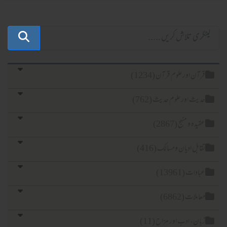
آن اور علوم قرآن (1234)
یث اور علوم حدیث (762)
یدہ و منہج (2867)
ابل ادیان ومسالک (416)
ادات (13961)
املات (6862)
ان، ادب اور مزاح (11)