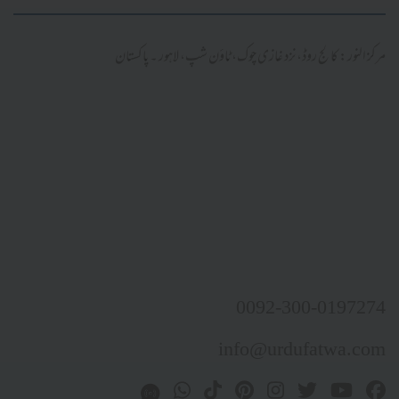
نور: کالج روڈ، نزد غازی چوک، ٹاؤن شپ، لاہور ۔ پاکستان
0092-300-019
info@urdufatwa