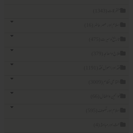
فرقات (1343)
لام اور عصر حاضر (16)
ریخ وسیرت (475)
اج ومعالجہ (379)
ہ اور اصول فقہ (1191)
تماعی نظام (3009)
اتین واطفال (66)
لام اورتصوف (595)
ث اور مباحثہ (4)