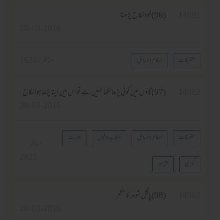
1488
(96)خود نکاح پڑھنا
28-03-2016
مناظر :
1631
متفرقات
احکام و مسائل
1488
(97)گاؤں میں کوئی پڑھا لکھا نہیں ہے تواس میں اپنا پڑھا ہوا نکاح
28-03-2016
متفرقات
احکام و مسائل
ایجاب وقبول
ولایت
مناظر
2821
:
گواہی
حق مہر
1488
(98)پاگل شوہرکا حکم
28-03-2016