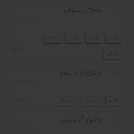
1487
(89)قرآن پاک سے نکاح
28-03-2016
متفرقات
متفرقات
متفرقات
بدعی عقائد
مناظر
2867
:
بدعی اعمال
1487
(90)بالغ كا غير بالغ سے نکاح
28-03-2016
مناظر :
1980
متفرقات
احکام و مسائل
ایجاب وقبول
1487
(92)چاچی بھتیجی اور ایک مرد
28-03-2016