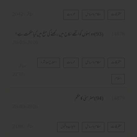
مناظر :
2042
متفرقات
احکام و مسائل
محرمات
1487
(93)دو بہنوں کو اکٹھے نکاح میں رکھنے کی منع میں کیا حکمت ہے؟
28-03-2016
متفرقات
احکام و مسائل
محرمات
اصلاح معاشرہ
مناظر
2270
:
اسلام
1487
(94)صغرسنی کا حکم
28-03-2016
مناظر :
2188
متفرقات
احکام و مسائل
ایجاب وقبول