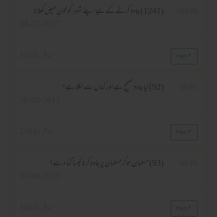
18848
(1241) جادو کرنے کے لیے اپنے شوہر کو خونِ حیض کھلانا
28-02-2017
مناظر :
1558
سحر و جادو
6645
(92) کیا جادو صحیح ہے اور کہاں سے نکلا ہے؟
30-08-2013
مناظر :
2104
سحر و جادو
6646
(93) مسلمان ہوکر مسلمان پر جادو کرنا کیسا گنا ہ ہے؟
30-08-2013
مناظر :
1662
سحر و جادو