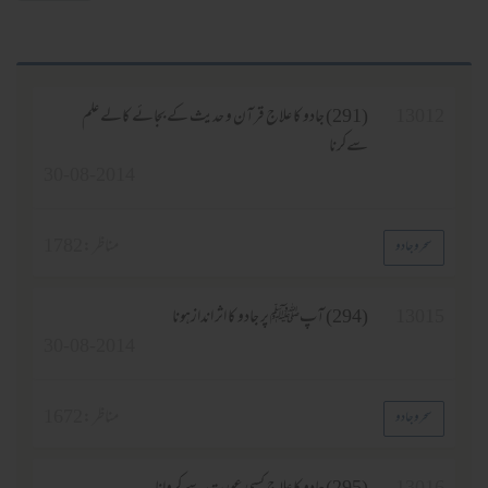
13012
(291) جادو کا علاج قرآن و حدیث کے بجائے کالے علم
سےکرنا
30-08-2014
مناظر :
1782
سحر و جادو
13015
(294) آپﷺ پر جادو کا اثر اندازہونا
30-08-2014
مناظر :
1672
سحر و جادو