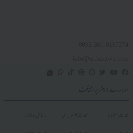
0092-300-0197274
info@urdufatwa.com
ہمارے دیگر پراجیکٹ
محدث سٹوڈیو
محدث لائبریری
رسائل و جرائد