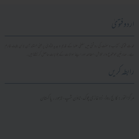
اردو فتویٰ
محدث فتویٰ، کتاب و سنت کی روشنی میں سلفی علما کے قدیم و جدید فتاویٰ پر مبنی مستند آن لائن پلیٹ فارم
ہے۔ صارفین موضوع وار تلاش، مطالعہ اور اپنے سوالات کے جوابات حاصل کر سکتے ہیں۔
رابطہ کریں
مرکز النور: کالج روڈ، نزد غازی چوک، ٹاؤن شپ، لاہور ۔ پاکستان