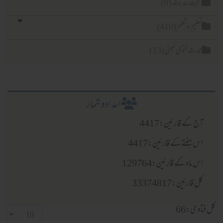
حجیت حدیث (0)
تعلیم وتعلم (410)
محدث فتویٰ کمیٹی (13)
اعدادو شمار
آج کے قارئین:4417
اس ہفتے کے قارئین:4417
اس ماہ کے قارئین:129764
کل قارئین:33374817
کل فتاوی:66