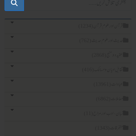
قرآن اور علوم قرآن (1234)
حدیث اور علوم حدیث (762)
عقیدہ و منہج (2868)
تقابل ادیان ومسالک (416)
عبادات (13961)
معاملات (6862)
زبان، ادب اور مزاح (11)
متفرقات (1343)