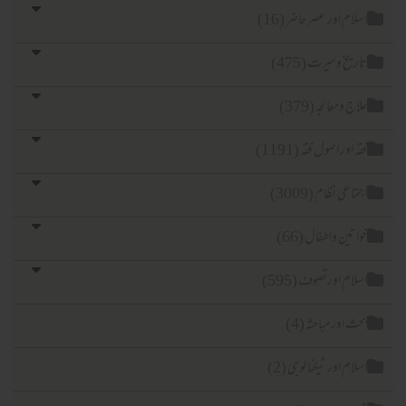
اسلام اور عصر حاضر (16)
تاریخ وسیرت (475)
علاج ومعالجہ (379)
فقہ اور اصول فقہ (1191)
اجتماعی نظام (3009)
خواتین واطفال (66)
اسلام اورتصوف (595)
بحث اور مباحثہ (4)
اسلام اور ٹیکنا لوجی (2)