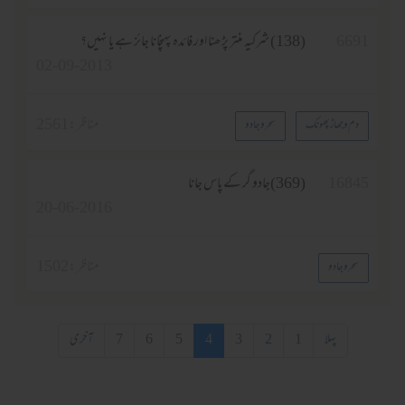
6691
(138) شرکیہ منتر پڑھنا اور فائدہ پہنچانا جائز ہے یا نہیں؟
02-09-2013
مناظر :
2561
دم و جھاڑ پھونک
سحر و جادو
16845
(369)جادو گر کے پاس جانا
20-06-2016
مناظر :
1502
سحر و جادو
پہلا
1
2
3
4
5
6
7
آخری