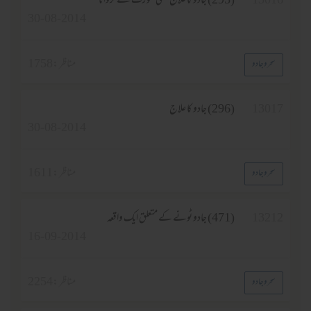
13016
(295) جادو کا علاج کسی عورت سے کروانا
30-08-2014
مناظر :
1758
سحر و جادو
13017
(296) جادو کا علاج
30-08-2014
مناظر :
1611
سحر و جادو
13212
(471) جادو ٹونے کے متعلق ایک واقعہ
16-09-2014
مناظر :
2254
سحر و جادو