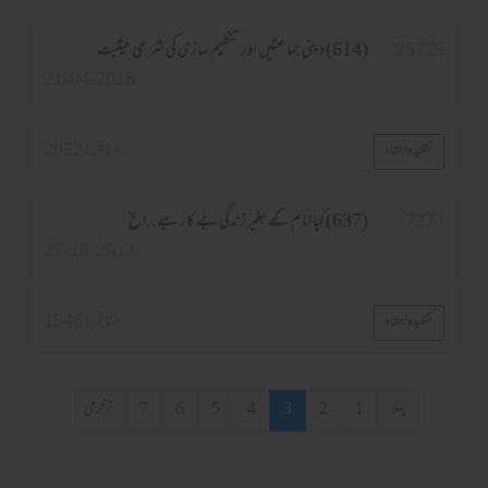
25729
(614) دینی جماعتیں اور تنظیم سازی کی شرعی حیثیت
21-04-2018
مناظر :
2052
تقلید واجتہاد
7273
(637) کیا امام کے بغیر زندگی بے کار ہے..الخ
27-10-2013
مناظر :
1546
تقلید واجتہاد
پہلا
1
2
3
4
5
6
7
آخری