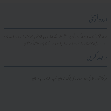
اردو فتویٰ
محدث فتویٰ، کتاب و سنت کی روشنی میں سلفی علما کے قدیم و جدید فتاویٰ پر مبنی مستند آن لائن پلیٹ فارم
ہے۔ صارفین موضوع وار تلاش، مطالعہ اور اپنے سوالات کے جوابات حاصل کر سکتے ہیں۔
رابطہ کریں
مرکز النور: کالج روڈ، نزد غازی چوک، ٹاؤن شپ، لاہور ۔ پاکستان