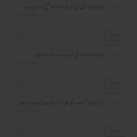
25723
(608) کیا زندگی میں کسی کا بیعت ہونا صحیح ضروری ہے؟
18-04-2018
مناظر :
1156
تقلید واجتہاد
25725
(610) فوت شدہ کی طرف سے زندہ کا بیعت لینا؟
18-04-2018
مناظر :
1264
تقلید واجتہاد
25726
(611) کیا ’’بیعت کیے بغیر مرنا‘‘ جاہلیت کی موت مرنا ہے؟
21-04-2018
مناظر :
3521
تقلید واجتہاد