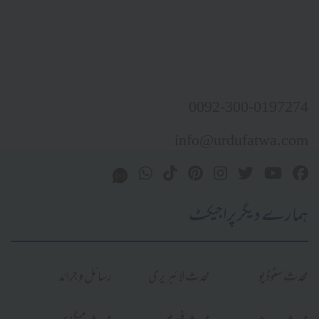
0092-300-0197274
info@urdufatwa.com
ہمارے دیگر پراجیکٹ
محدث سٹوڈیو
محدث لائبریری
رسائل و جرائد