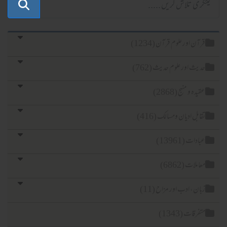
قرآن اور علوم قرآن (1234)
حدیث اور علوم حدیث (762)
عقیدہ و منہج (2868)
تقابل ادیان ومسالک (416)
عبادات (13961)
معاملات (6862)
زبان، ادب اور مزاح (11)
متفرقات (1343)