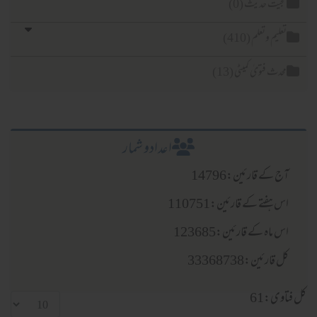
حجیت حدیث (0)
تعلیم وتعلم (410)
محدث فتویٰ کمیٹی (13)
اعدادو شمار
آج کے قارئین:14796
اس ہفتے کے قارئین:110751
اس ماہ کے قارئین:123685
کل قارئین:33368738
کل فتاوی:61