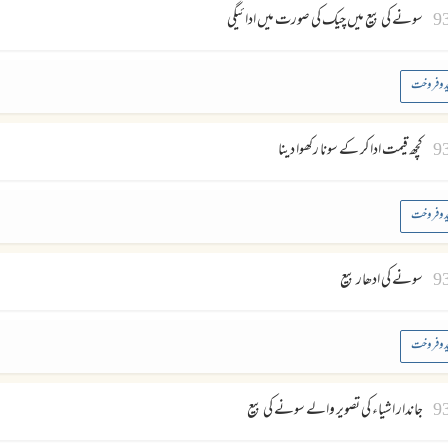
9
سونے کی بیع میں چیک کی صورت میں ادائیگی
د وفروخت
9
کچھ قیمت ادا کر کے سونا رکھوا دینا
د وفروخت
9
سونے کی ادھار بیع
د وفروخت
9
جاندار اشیاء کی تصویر والے سونے کی بیع