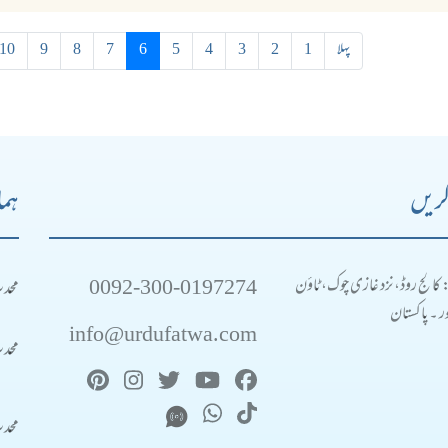
پہلا
1
2
3
4
5
6
7
8
9
10
کریں
ہما
0092-300-0197274
محد
: کالج روڈ، نزد غازی چوک، ٹاؤن
 ۔ پاکستان
info@urdufatwa.com
محد
محد