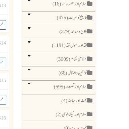
اسلام اور عصر حاضر (16)
313
تاریخ وسیرت (475)
خری
علاج ومعالجہ (379)
314
فقہ اور اصول فقہ (1191)
اجتماعی نظام (3009)
خری
خواتین واطفال (66)
315
اسلام اورتصوف (595)
خری
بحث اور مباحثہ (4)
اسلام اور ٹیکنا لوجی (2)
316
حجیت حدیث (0)