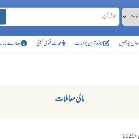
وال پوچھیں
تازہ ترین جوابات
محدث فتویٰ کمیٹی
ہمارے بارے
مالی معاملات
112