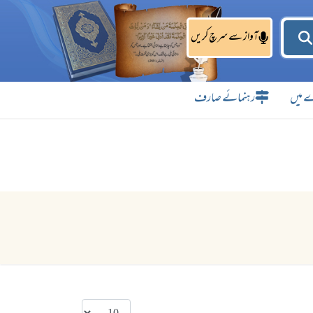
آواز سے سرچ کریں
 میں
رہنمائے صارف