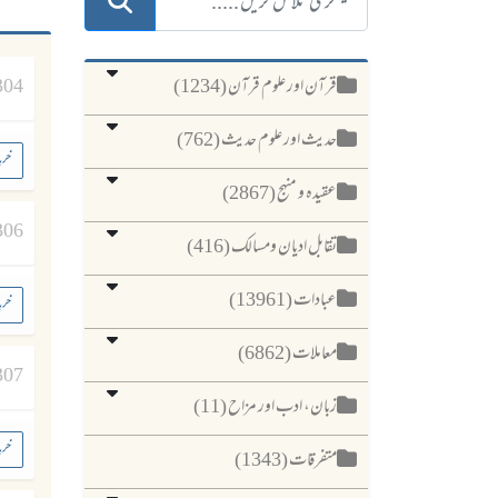
قرآن اور علوم قرآن (1234)
304
حدیث اور علوم حدیث (762)
خری
عقیدہ و منہج (2867)
306
تقابل ادیان ومسالک (416)
عبادات (13961)
خری
معاملات (6862)
307
زبان، ادب اور مزاح (11)
خری
متفرقات (1343)