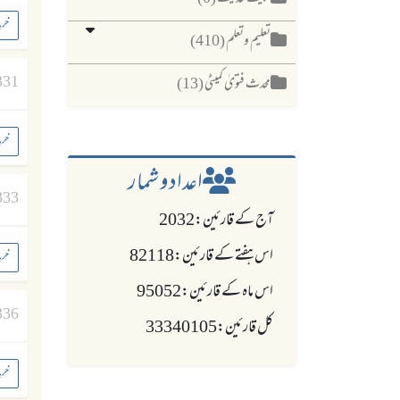
خری
تعلیم وتعلم (410)
331
محدث فتویٰ کمیٹی (13)
خری
اعدادو شمار
333
آج کے قارئین:2032
اس ہفتے کے قارئین:82118
خری
اس ماہ کے قارئین:95052
336
کل قارئین:33340105
خری