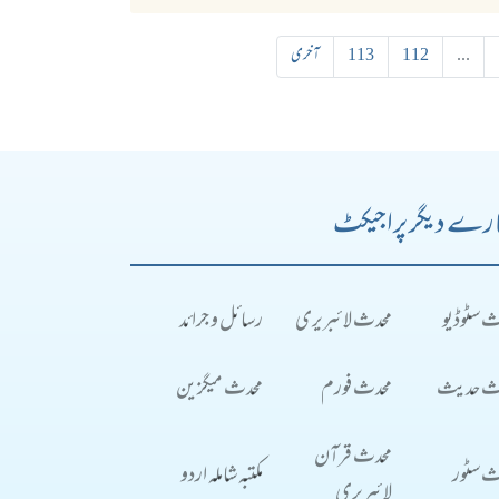
...
112
113
آخری
رے دیگر پراجیکٹ
ث سٹوڈیو
محدث لائبریری
رسائل و جرائد
ث حدیث
محدث فورم
محدث میگزین
محدث قرآن
ث سٹور
مکتبہ شاملہ اردو
لائبریری