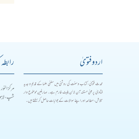
اردو فتویٰ
رابطہ 
محدث فتویٰ، کتاب و سنت کی روشنی میں سلفی علما کے قدیم و جدید
مرکز النور
فتاویٰ پر مبنی مستند آن لائن پلیٹ فارم ہے۔ صارفین موضوع وار
شپ، لاہور
تلاش، مطالعہ اور اپنے سوالات کے جوابات حاصل کر سکتے ہیں۔