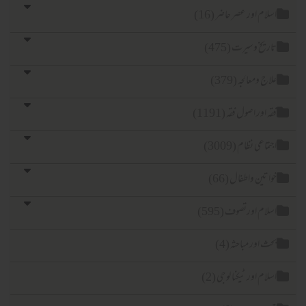
لام اور عصر حاضر (16)
ریخ وسیرت (475)
اج ومعالجہ (379)
ہ اور اصول فقہ (1191)
تماعی نظام (3009)
اتین واطفال (66)
لام اورتصوف (595)
ث اور مباحثہ (4)
لام اور ٹیکنا لوجی (2)