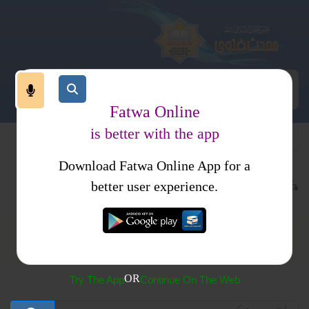
Fatwa Online
is better with the app
Download Fatwa Online App for a
قیدہ و منہج
منہج
better user experience.
منہج
OR
Try The App
Continue On The Web