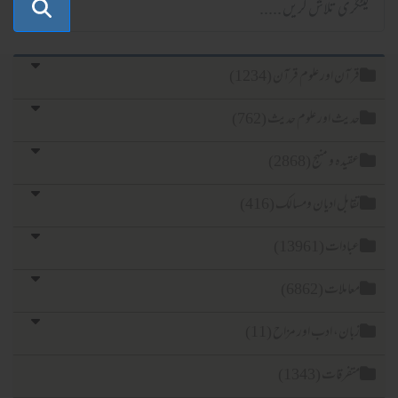
آن اور علوم قرآن (1234)
یث اور علوم حدیث (762)
یدہ و منہج (2868)
ابل ادیان ومسالک (416)
ادات (13961)
املات (6862)
ان، ادب اور مزاح (11)
فرقات (1343)