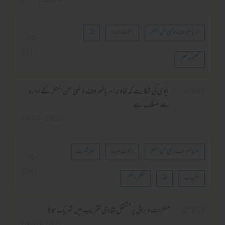
امر بالمعروف ونہی عن المنکر
دعوت وجہاد
فقہ
مناظر
321
:
تعلیم وتعلم
2761
بيوى كى شكايت كہ خاوند امر بالمعروف و نہى عن المنكر كے ادارہ
سے منسلك ہے
19-04-2025
امر بالمعروف ونہی عن المنکر
دعوت وجہاد
معاشرت
مناظر
204
:
نفسیات
فقہ
تعلیم وتعلم
2785
منكرات و برائى پر مشتمل شادى تقريب ميں شريك ہونا
29-10-2025