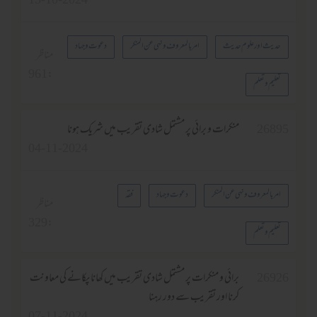
15-10-2024
حدیث اور علوم حدیث
امر بالمعروف ونہی عن المنکر
دعوت وجہاد
مناظر
961
:
تعلیم وتعلم
2689
منكرات و برائى پر مشتمل شادى تقريب ميں شريك ہونا
04-11-2024
امر بالمعروف ونہی عن المنکر
دعوت وجہاد
فقہ
مناظر
329
:
تعلیم وتعلم
2692
برائى و منكرات پر مشتمل شادى تقريب ميں كھانا پكانے كى معاونت
كرنا اور تقريب سے دور رہنا
07-11-2024