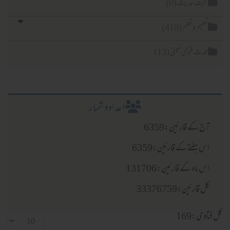
یت حدیث (0)
لیم وتعلم (410)
دث فتویٰ کمیٹی (13)
اعدادو شمار
 کے قارئین:6359
 ہفتے کے قارئین:6359
ماہ کے قارئین:131706
قارئین:33376759
ی:169