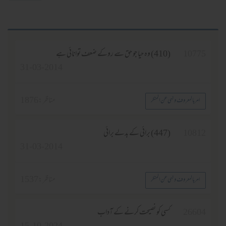
1077
(410) وہ حیا جو حق سے روکے ضعف توانائی ہے
31-03-2014
مناظر :
1876
امر بالمعروف ونہی عن المنکر
1081
(447) برائی کے بدلے برائی
31-03-2014
مناظر :
1537
امر بالمعروف ونہی عن المنکر
2660
کسی کو نصیحت کرنے کے آداب