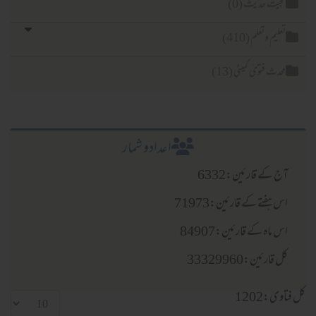
دیث (0)
لم (410)
یٰ کمیٹی (13)
اعدادو شمار
قارئین:6332
 کے قارئین:71973
کے قارئین:84907
:33329960