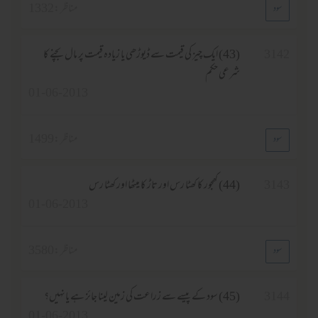
مناظر :
1332
(43) ایک چیز کی قیمت سے ڈیوڑھی یا زیادہ قیمت پر مال بچنے کا
شرعی حکم
01-06-2013
مناظر :
1499
(44) کھجور کا کھٹا رس اور تاڑ کا میٹھا اور کھٹا رس
01-06-2013
مناظر :
3580
(45) سود کے پیسے سے زراعت کی زمین لینا جائز ہے یانہیں؟
01-06-2013