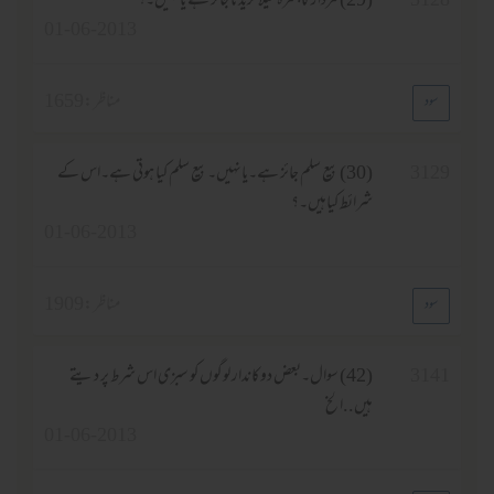
(29) مردار کا چمڑہ گیلاخریدنا جائز ہے یانہیں۔؟
01-06-2013
مناظر :
1659
(30) بیع سلم جائز ہے۔یانہیں۔بیع سلم کیا ہوتی ہے۔اس کے
شرائط کیاہیں۔؟
01-06-2013
مناظر :
1909
(42) سوال۔بعض دوکاندار لوگوں کو سبزی اس شرط پر دیتے
ہیں..الخ
01-06-2013