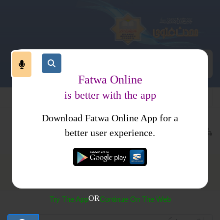
Fatwa Online
is better with the app
Download Fatwa Online App for a
ی نظام
معاشی نظام
better user experience.
معاشی نظام
OR
Try The App
Continue On The Web