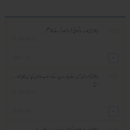
(24) چوسہ ساگوانی فروخت کرنے کا حکم
01-06-2013
مناظر :
1805
(28) اسامی جس نے چار روپیہ کے حساب لائوں کپاس لگایا تھا۔ ..
الخ
01-06-2013
مناظر :
1836