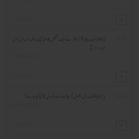
مناظر :
1331
(46) ایک چینا قوم کافر نے ایک شخص کا حقہ ایک دفعہ منہ میں ڈال
دیا۔-- الخ
01-06-2013
مناظر :
1564
(47) گاہک مال بھول کر چلا جاوے تو مال کا کیا کیا جائے؟
01-06-2013
مناظر :
1374