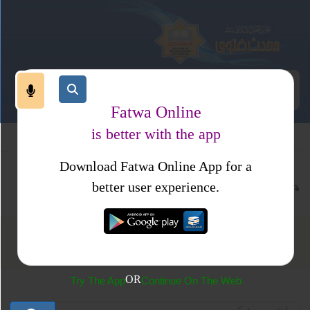
Fatwa Online
is better with the app
Download Fatwa Online App for a
ماعی نظام
معاشی نظام
better user experience.
معاشی نظام
OR
Try The App
Continue On The Web