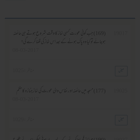
19
(169) جب کوئی عورت کسی نماز کا وقت شروع ہوتے ہی حائضہ
ہوجائے تو کیا وہ پاک ہونے کے بعد اس نماز کی قضا کرے گی؟
08-03-2017
مناظر :
1025
19
(177) مسجد میں حائضہ اور نفاس والی عورت کی نماز جنازہ کا حکم
08-03-2017
مناظر :
1029