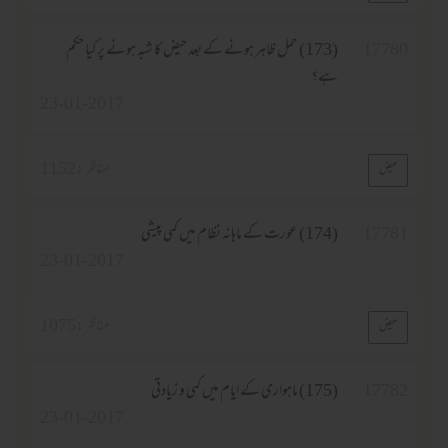
17
(173) حمل ظاہر ہونے کے بعد حیض کا شبہ ہونے پر کیا حکم
ہے؟
23-01-2017
مناظر :
1152
17
(174) عورت کے ماہانہ نظام میں کمی پیشی
23-01-2017
مناظر :
1075
17
(175) ماہواری کے ایام میں کمی و زیادتی
23-01-2017