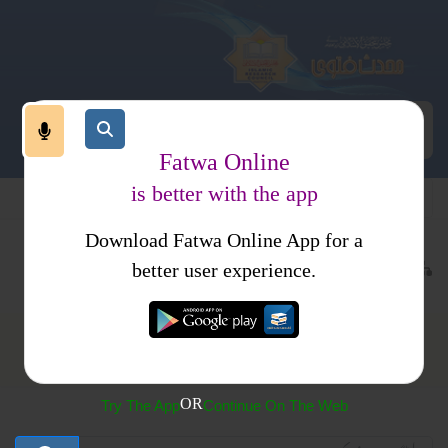
Fatwa Online
is better with the app
Download Fatwa Online App for a
ات
طہارت
حیض
better user experience.
حیض
OR
Try The App
Continue On The Web