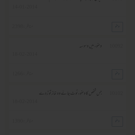
14-01-2014
مناظر :
2398
وضو
1009
وضوء میں وسو سہ
18-02-2014
مناظر :
1266
وضو
1010
جس شخص کا وضوء ٹو ٹ جا ئے وہ نماز تو ڑ دے
18-02-2014
مناظر :
1390
وضو