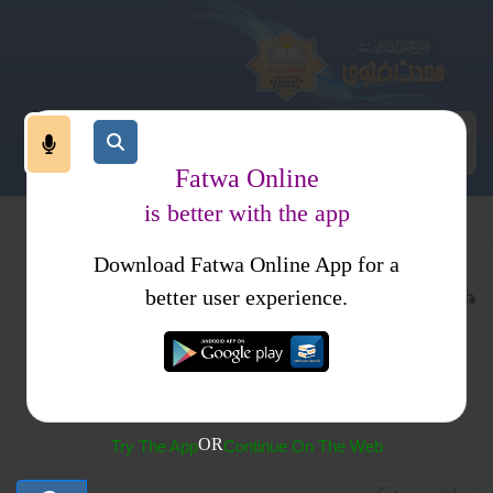
Fatwa Online
is better with the app
Download Fatwa Online App for a
بادات
طہارت
وضو
better user experience.
وضو
OR
Try The App
Continue On The Web