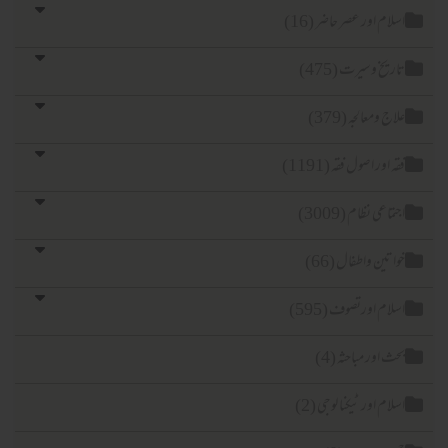
لام اور عصر حاضر (16)
ریخ وسیرت (475)
اج ومعالجہ (379)
ہ اور اصول فقہ (1191)
تماعی نظام (3009)
اتین واطفال (66)
لام اورتصوف (595)
ث اور مباحثہ (4)
لام اور ٹیکنا لوجی (2)