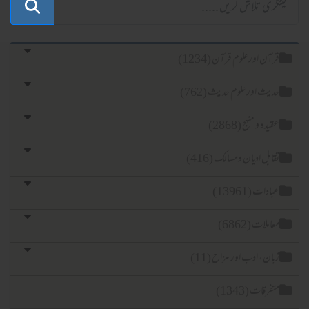
آن اور علوم قرآن (1234)
یث اور علوم حدیث (762)
یدہ و منہج (2868)
ابل ادیان ومسالک (416)
ادات (13961)
املات (6862)
ان، ادب اور مزاح (11)
فرقات (1343)