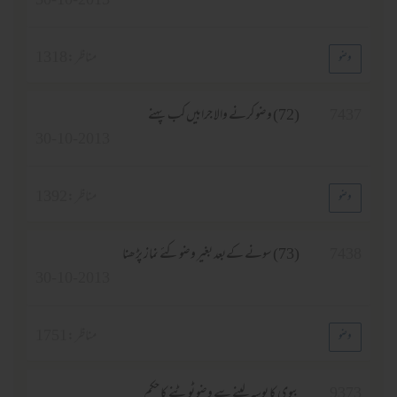
30-10-2013
مناظر :
1318
وضو
743
(72) وضو کرنے والا جرابیں کب پہنے
30-10-2013
مناظر :
1392
وضو
743
(73) سونے کےبعد بغیر وضو کئے نماز پڑھنا
30-10-2013
مناظر :
1751
وضو
937
بیوی کا بوسہ لینے سے وضو ٹوٹنے کا حکم