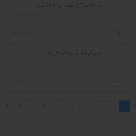
1010
نماز یا تلاوت قرآن کے دوران وضوء کا ٹو ٹ جانا
18-02-2014
مناظر :
1668
وضو
1010
عورت کو ہاتھ لگانے سے وضوء نہیں ٹوٹتا
18-02-2014
مناظر :
1300
وضو
3
4
5
6
7
8
9
10
...
48
49
آخری