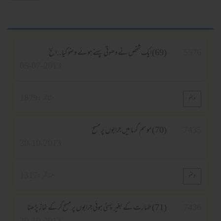
557
(69) ایک شخص نے دھوتی پہنے ہوئے وضو کیا..الخ
05-07-2013
مناظر :
1879
وضو
743
(70) موسم گرما میں جرابوں پر مسح
30-10-2013
مناظر :
1317
وضو
743
(71) طہارت کے بغیر پہنی ہوئی جرابوں پر مسح کرکے نماز پڑھنا