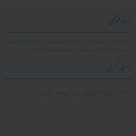
اردو فتویٰ
محدث فتویٰ، کتاب و سنت کی روشنی میں سلفی علما کے قدیم و جدید فتاویٰ پر مبنی مستند آن لائن پلیٹ فارم
ہے۔ صارفین موضوع وار تلاش، مطالعہ اور اپنے سوالات کے جوابات حاصل کر سکتے ہیں۔
رابطہ کریں
مرکز النور: کالج روڈ، نزد غازی چوک، ٹاؤن شپ، لاہور ۔ پاکستان