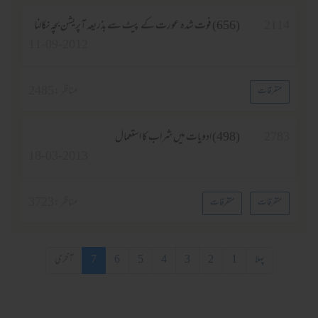
2114
(656) فوت شدہ عورت کے پیٹ سے بذریعہ آپریشن بچہ نکالنا
11-09-2012
مناظر :
2485
متفرقات
2783
(498) ادویات میں شراب کا استعمال
18-03-2013
مناظر :
3723
متفرقات
متفرقات
پہلا
1
2
3
4
5
6
7
آخری