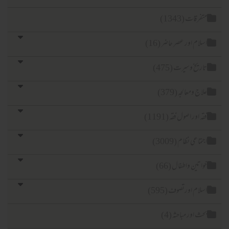
متفرقات (1343)
اسلام اور عصر حاضر (16)
تاریخ وسیرت (475)
علاج ومعالجہ (379)
فقہ اور اصول فقہ (1191)
اجتماعی نظام (3009)
خواتین واطفال (66)
اسلام اورتصوف (595)
بحث اور مباحثہ (4)