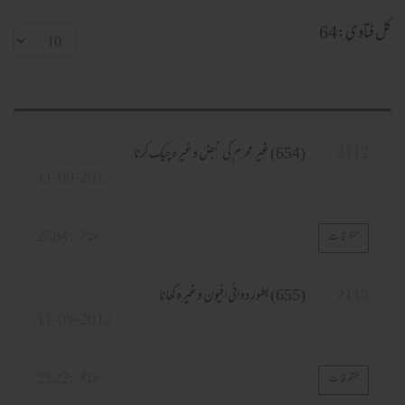
کل فتاوی:64
2112
(654) غیر محرم کی نبض وغیرہ چیک کرنا
11-09-2012
مناظر :
2584
متفرقات
2113
(655) بطور دوائی افیون وغیرہ کھانا
11-09-2012
مناظر :
2322
متفرقات