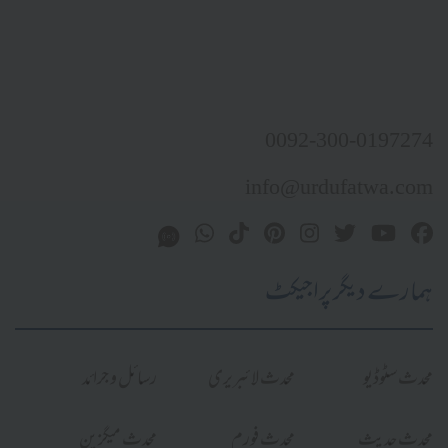
0092-300-0197274
info@urdufatwa.com
ہمارے دیگر پراجیکٹ
محدث سٹوڈیو
محدث لائبریری
رسائل و جرائد
محدث حدیث
محدث فورم
محدث میگزین