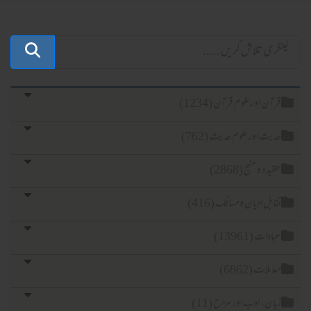
قرآن اور علوم قرآن (1234)
حدیث اور علوم حدیث (762)
عقیدہ و منہج (2868)
تقابل ادیان ومسالک (416)
عبادات (13961)
معاملات (6862)
زبان، ادب اور مزاح (11)