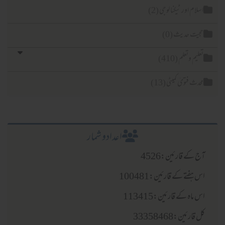
اسلام اور ٹیکنا لوجی (2)
حجیت حدیث (0)
تعلیم وتعلم (410)
محدث فتویٰ کمیٹی (13)
اعدادو شمار
آج کے قارئین:4526
اس ہفتے کے قارئین:100481
اس ماہ کے قارئین:113415
کل قارئین:33358468