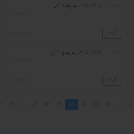
2
(201) نماز ظہر سے پہلے دو سنتیں
03-06-2017
مناظر :
823
وسنن
2
(202) نماز عصر سے پہلے چار سنتیں
03-06-2017
مناظر :
1383
وسنن
21
22
23
24
25
26
27
...
36
37
آخری