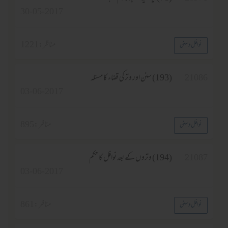
30-05-2017
مناظر :
1221
وسنن
2
(193) سنن اور وتر کی قضاء کا مسئلہ
03-06-2017
مناظر :
895
وسنن
2
(194) وتروں کے بعد نوافل کا حکم
03-06-2017
مناظر :
861
وسنن