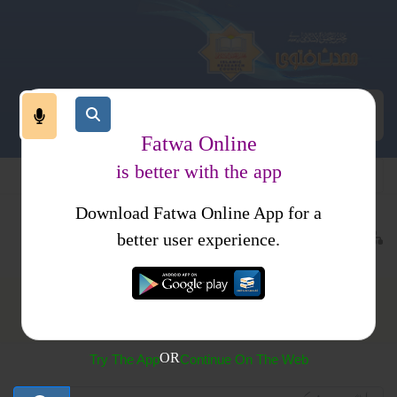
Fatwa Online
is better with the app
Download Fatwa Online App for a
ت
نماز
نوافل وسنن
better user experience.
نوافل وسنن
OR
Try The App
Continue On The Web