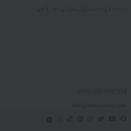
: کالج روڈ، نزد غازی چوک، ٹاؤن شپ، لاہور ۔ پاکستان
0092-300-01
info@urdufatw