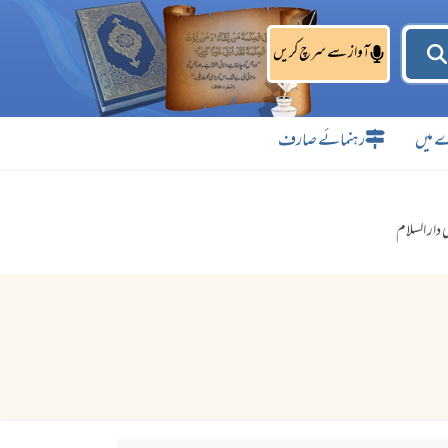
آواز سے سرچ کریں
 میں
رہنمائے صارف
 دار السلام