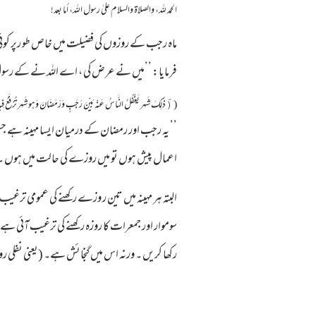
الحمد لله، والصلاة والسلام علىٰ رسول الله، أما بعد!
ماہ رجب کے روزوں کی فضیلت میں خاص طو رپر کوئ
فرمایا: ’’میں نے عرض کی ، اے اللہ نے کے رسول!
((َ ذَلِکَ شَهر یَغْفُلُ النَّاسُ عَنْه بَیْنَ رَجَبٍ وَرَمَضَانَ وَهو شَهر تُرْفَعُ فِیه الْأَ
’’ یہ رجب اور رمضان کے درمیان ایسا مہینہ ہے 
اعمال پیش ہوں تو میں روزے کی حالت میں ہوں ۔‘
رکھا کریں ۔ ورنہ اس میں گنجائش ہے۔ (یعنی نفلی روز