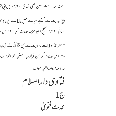
! مسند احمد ۵/۲۰۱، سنن مجتبیٰ نسائی ۴/۲۰۱، ابن ابی شیبہ ۳/۱۰۳، ابو یعلی ، ابن زنجویہ ، ابن ابی عاصم ، باوردی ، سعید بن مصنور۔دیکھئے کنز العمال۸/۲۵۵۔
نسائی ۳/۲۲۹، صحیح ابن خزیمہ حدیث نمبر: ۲۱۲۲ یہ حدیث حضرت ابو ہریرہ﷜ سے مروی ہے۔
سے اس حدیث کو حسن قرار دیا۔ سنن ابودائود حدیث نمبر: ۲۴۴۹ نسائی : ۴/۲۲۴، ۲۲۵ میں حضرت قتادہ ی
ھذا ما عندی واللہ اعلم بالصواب
فتاویٰ دارالسلام
ج 1
محدث فتویٰ