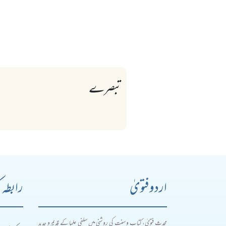
تبصرے
اردو فتویٰ
رابطہ 
محدث فتویٰ، کتاب و سنت کی روشنی میں سلفی علما کے قدیم و جدید