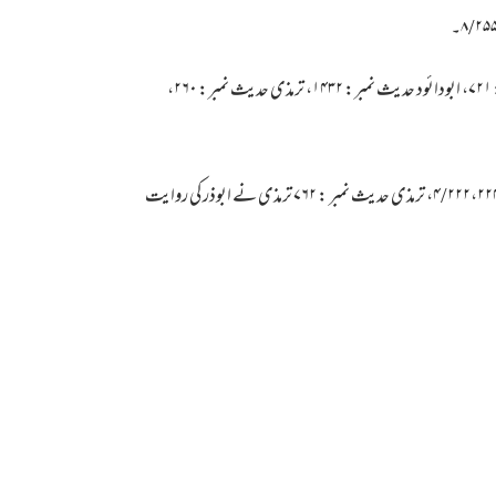
@ حدیث ہے’’مجھے میرے خلیل﷤ نے تین کاموں کا حکم فرمایا: ہرمہینے روزے رکھنا…الخ حدیث بخاری رقم: ۱۹۸۱، مسلم حدیث نمبر : ۷۲۱، ابودائود حدیث نمبر: ۱۴۳۲، ترمذی حدیث نمبر: ۲۶۰،
# حضر قتادہ ﷜سے روایت ہے نبیﷺ نے فرمایا۔ ’’جب تو مہینے میں تین روزے رکھے، تو تیرہ ، چوہدہ، پندرہ تاریخ کا روزہ رکھنا، مجتبٰی نسائی ۴/۲۲۲،۲۲۴، ترمذی حدیث نمبر : ۷۶۲ ترمذی نے ابوذر کی روایت