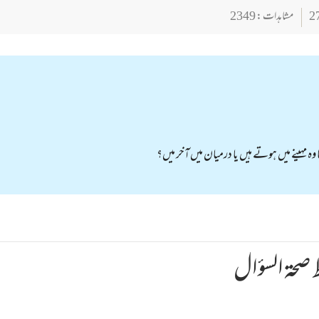
مشاہدات : 2349
ہ مہینے میں ہوتے ہیں یا درمیان میں آخر میں؟
صحة السؤال