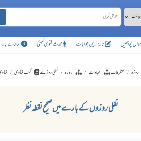
وال پوچھیں
تازہ ترین جوابات
محدث فتویٰ کمیٹی
ہمارے بارے
روزہ
متفرقات
عبادات
روزہ
نفلی روزے
کتب فتاوی
فتاوی
نفلی روزوں کے بارے میں صحیح نقطہ نظر