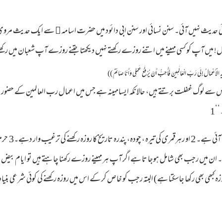
ی حدیث نہیں آئی۔ سنن نسائی اور سنن ابی دائود میں حضرت اسامہ ﷜ سے ایک حدیث مروی 
 میں آپ کو کسی مہینے میں اتنے روزے رکھتے نہیں دیکھتا جتنے روزے آپ شعبان میں رکھ
عْمَالُ إِلَی رَبِّ الْعَالَمِینَ فَأُحِبُّ أَنْ یُرْفَعَ عَمَلِی وَأَنَا صَائِمٌ ))
جس سے لوگ غفلت برتتے ہیں، حالانکہ ایسامہینہ ہے جس میں اعمال رب العالمین کے حضو
‘1
البتہ ہر مہ
ہ کبھی بھی رکھا جاسکتا ہے) البتہ رجب کو خاص کر کے اس میں روزہ رکھنے کی کوئی شرعی بنیاد