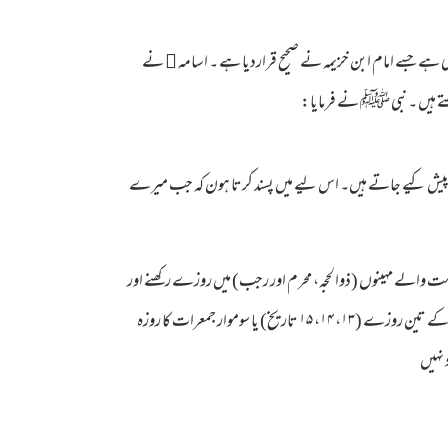
ہے جسے امام ابن خزیمہ نے صحیح قراردیا ہے ۔ اسامہ ﷜ نے
تے ہیں ۔ نبی ﷺ نے فرمایا:
ر پیش کیے جاتے ہیں۔ اس لیے میں پسند کرتا ہون کہ جب میرے
ینہ میں تین ر وزے رکھنے کی عمومی ترغیب آئی ہے۔ 2 او رہرقمری کی تیرہ ، چودہ، پندرہ تاریخ کا روزہ رکھنے کی ترغیب وار دہے۔3 حرمت والے مہینوں (ذوالحجہ، محرم اور رجب) میں روزے رکھنے اور
سوموار اور جمعرات کا روزہ رکھنے کی ترغیب آئی ہے۔ ان میں رجب بھی شامل ہوجا تا ہے اگر آپ ہر مہینے روزے رکھنا چاہتے ہیں تو ایام بیض کے تین روزے (۱۳، ۱۴، ۱۵ تاریخ) یا سوموار جمعرات کا روزہ
 نہیں