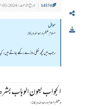
14574
تاریخ اشاعت : 2024-05-27
سوال
السلام عليكم ورحمة الله وبركاته
رجب میں کچھ نفلی روزے رکھے جاتے ہیں ، کیا و
الجواب بعون الوهاب بشرط 
وعلیکم السلام ورحمة اللہ وبرکاته!