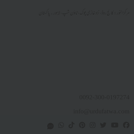
ر: کالج روڈ، نزد غازی چوک، ٹاؤن شپ، لاہور ۔ پاکستان
0092-300-01
info@urdufatw