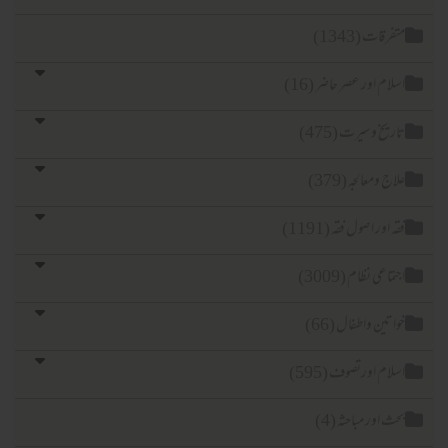
متفرقات (1343)
اسلام اور عصر حاضر (16)
تاریخ وسیرت (475)
علاج ومعالجہ (379)
فقہ اور اصول فقہ (1191)
اجتماعی نظام (3009)
خواتین واطفال (66)
اسلام اورتصوف (595)
بحث اور مباحثہ (4)