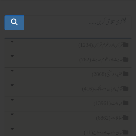
قرآن اور علوم قرآن (1234)
حدیث اور علوم حدیث (762)
عقیدہ و منہج (2868)
تقابل ادیان ومسالک (416)
عبادات (13961)
معاملات (6862)
زبان، ادب اور مزاح (11)