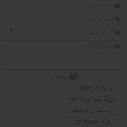
اسلام اور ٹیکنا لوجی (2)
حجیت حدیث (0)
تعلیم وتعلم (410)
محدث فتویٰ کمیٹی (13)
اعدادو شمار
آج کے قارئین:10986
اس ہفتے کے قارئین:91072
اس ماہ کے قارئین:104006
کل قارئین:33349059