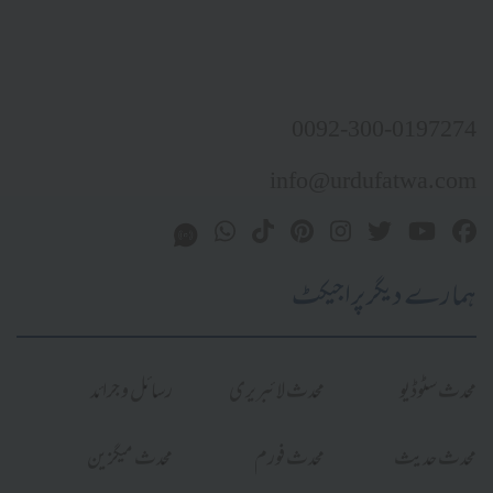
0092-300-0197274
info@urdufatwa.com
ہمارے دیگر پراجیکٹ
محدث سٹوڈیو
محدث لائبریری
رسائل و جرائد
محدث حدیث
محدث فورم
محدث میگزین