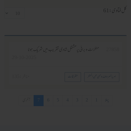
کل فتاوی:61
27858
منكرات و برائى پر مشتمل شادى تقريب ميں شريك ہونا
29-10-2025
مناظر :
135
امر بالمعروف ونہی عن المنکر
متفرقات
پہلا
1
2
3
4
5
6
7
آخری