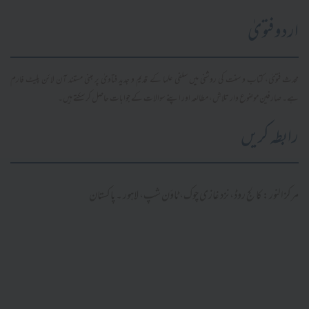
اردو فتویٰ
محدث فتویٰ، کتاب و سنت کی روشنی میں سلفی علما کے قدیم و جدید فتاویٰ پر مبنی مستند آن لائن پلیٹ فارم
ہے۔ صارفین موضوع وار تلاش، مطالعہ اور اپنے سوالات کے جوابات حاصل کر سکتے ہیں۔
رابطہ کریں
مرکز النور: کالج روڈ، نزد غازی چوک، ٹاؤن شپ، لاہور ۔ پاکستان