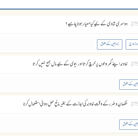
27
دوسرى شادى كے ليے كيا معيار ہونا چاہيے ؟
د ازواج
زوجین کے حقوق
27
خاوند اپنے گھر والوں پر خرچ كرتا اور بيوى كے ليے مال جمع نہيں كرتا
ین کے حقوق
27
نقصان و ضرر كے وقت خاوند كى اجازت كے بغير مانع حمل دوائى استعمال كرنا
ین کے حقوق