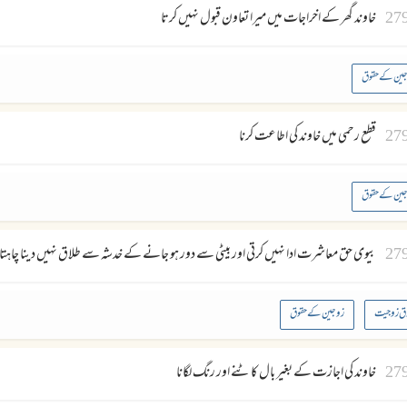
27
خاوند گھر كے اخراجات ميں ميرا تعاون قبول نہيں كرتا
ین کے حقوق
27
قطع رحمى ميں خاوند كى اطاعت كرنا
ین کے حقوق
27
بيوى حق معاشرت ادا نہيں كرتى اور بيٹى سے دور ہو جانے كے خدشہ سے طلاق نہيں دينا چاہتا
ق زوجیت
زوجین کے حقوق
27
خاوند كى اجازت كے بغير بال كاٹنے اور رنگ لگانا