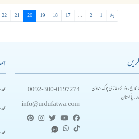
پہلا
1
2
...
17
18
19
20
21
22
کریں
ہما
0092-300-0197274
محد
: کالج روڈ، نزد غازی چوک، ٹاؤن
 ۔ پاکستان
info@urdufatwa.com
محد
محد