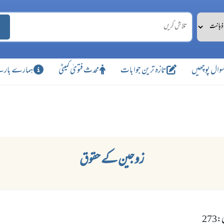
وال پوچھیں
تازہ ترین جوابات
محدث فتویٰ کمیٹی
ہمارے بارے
زوجین کے حقوق
27