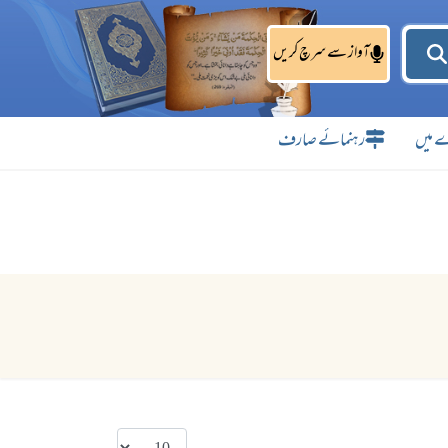
آواز سے سرچ کریں
 میں
رہنمائے صارف