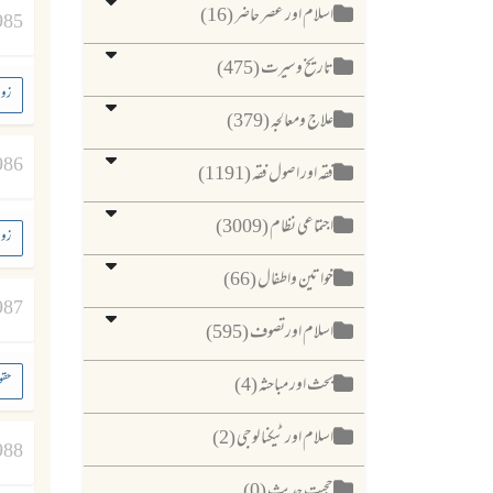
اسلام اور عصر حاضر (16)
985
تاریخ وسیرت (475)
زوج
علاج ومعالجہ (379)
986
فقہ اور اصول فقہ (1191)
اجتماعی نظام (3009)
زوج
خواتین واطفال (66)
987
اسلام اورتصوف (595)
حقو
بحث اور مباحثہ (4)
اسلام اور ٹیکنا لوجی (2)
988
حجیت حدیث (0)