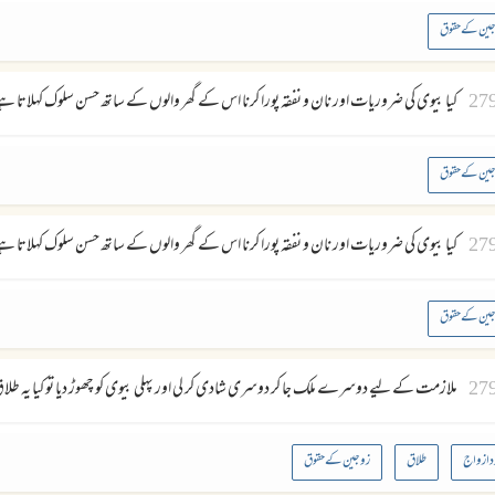
ین کے حقوق
27
كيا بيوى كى ضروريات اور نان و نفقہ پورا كرنا اس كے گھر والوں كے ساتھ حسن سلوك كہلاتا ہے
ین کے حقوق
27
كيا بيوى كى ضروريات اور نان و نفقہ پورا كرنا اس كے گھر والوں كے ساتھ حسن سلوك كہلاتا ہے
ین کے حقوق
27
ملازمت كے ليے دوسرے ملك جا كر دوسرى شادى كر لى اور پہلى بيوى كو چھوڑ ديا تو كيا يہ طلاق 
د ازواج
طلاق
زوجین کے حقوق