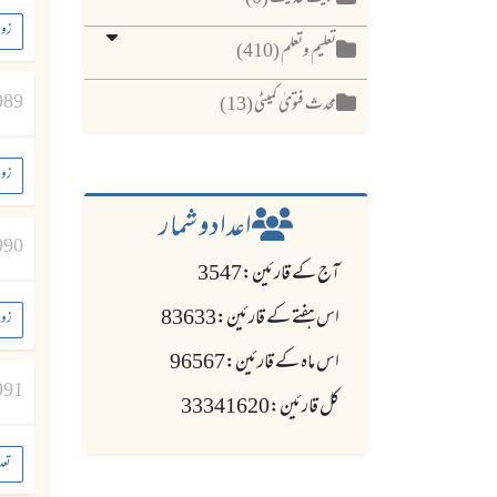
زوج
تعلیم وتعلم (410)
989
محدث فتویٰ کمیٹی (13)
زوج
اعدادو شمار
990
آج کے قارئین:3547
اس ہفتے کے قارئین:83633
زوج
اس ماہ کے قارئین:96567
991
کل قارئین:33341620
تعد