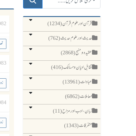
قرآن اور علوم قرآن (1234)
982
حدیث اور علوم حدیث (762)
تعد
عقیدہ و منہج (2868)
983
تقابل ادیان ومسالک (416)
عبادات (13961)
زوج
معاملات (6862)
984
زبان، ادب اور مزاح (11)
زوج
متفرقات (1343)