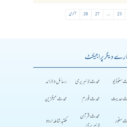
23
...
27
28
آخری
رے دیگر پراجیکٹ
ث سٹوڈیو
محدث لائبریری
رسائل و جرائد
ث حدیث
محدث فورم
محدث میگزین
محدث قرآن
ث سٹور
مکتبہ شاملہ اردو
لائبریری