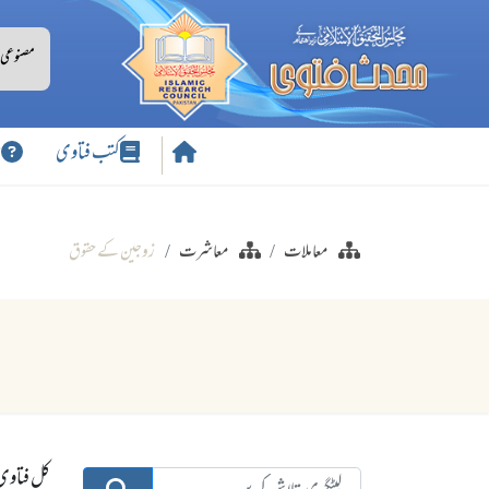
کتب فتاوی
س
معاملات
معاشرت
زوجین کے حقوق
کل فتاوی:3