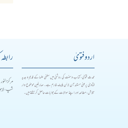
اردو فتویٰ
رابطہ 
محدث فتویٰ، کتاب و سنت کی روشنی میں سلفی علما کے قدیم و جدید
مرکز النور
فتاویٰ پر مبنی مستند آن لائن پلیٹ فارم ہے۔ صارفین موضوع وار
شپ، لاہور
تلاش، مطالعہ اور اپنے سوالات کے جوابات حاصل کر سکتے ہیں۔