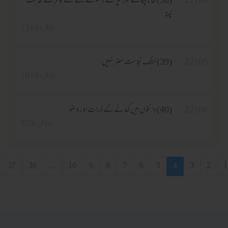
2210
(38) کھانا پکانے اور کپڑے دھونے کے لئے کافر سے خدمت
لینا
مناظر :1318
2210
(39) خشک نجاست مضر نہیں
مناظر :1010
2210
(40) دانتوں میں کھانے کے ذرات اور وضو
مناظر :973
3
4
5
6
7
8
9
10
...
36
37
آخری