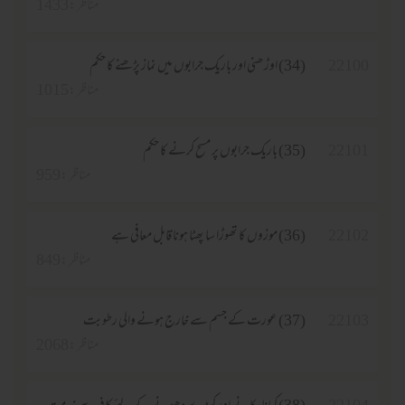
مناظر :1433
2210
(34) اوڑھنی اور باریک جرابوں میں نماز پڑھنے کا حکم
مناظر :1015
2210
(35) باریک جرابوں پر مسح کرنے کا حکم
مناظر :959
2210
(36) موزوں کا تھوڑا سا پھٹا ہونا قابل معافی ہے
مناظر :849
2210
(37) عورت کے جسم سے خارج ہونے والی رطوبت
مناظر :2068