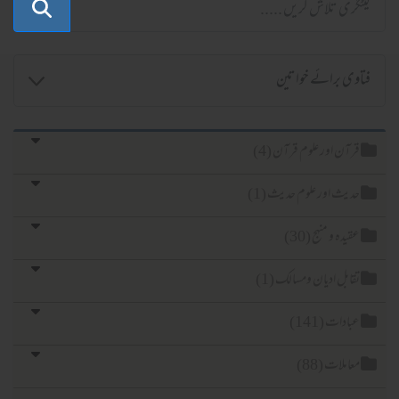
آن اور علوم قرآن (4)
یث اور علوم حدیث (1)
یدہ و منہج (30)
ابل ادیان ومسالک (1)
ادات (141)
املات (88)