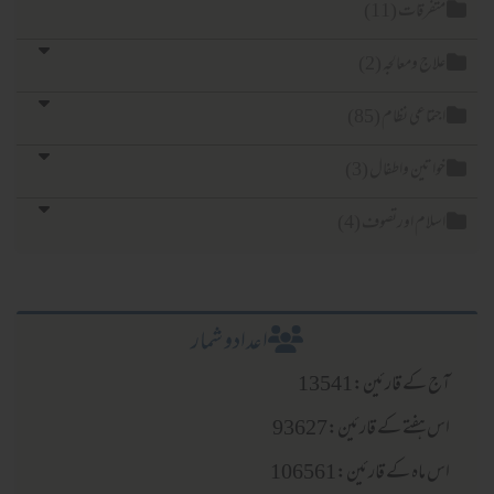
فرقات (11)
اج ومعالجہ (2)
تماعی نظام (85)
اتین واطفال (3)
لام اورتصوف (4)
اعدادو شمار
 کے قارئین:13541
 ہفتے کے قارئین:93627
ماہ کے قارئین:106561