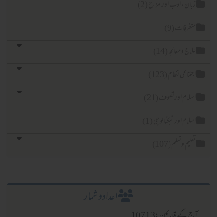
ان، ادب اور مزاح (2)
فرقات (9)
اج ومعالجہ (14)
تماعی نظام (123)
لام اورتصوف (21)
لام اور ٹیکنا لوجی (1)
لیم وتعلم (107)
اعدادو شمار
 کے قارئین:10713