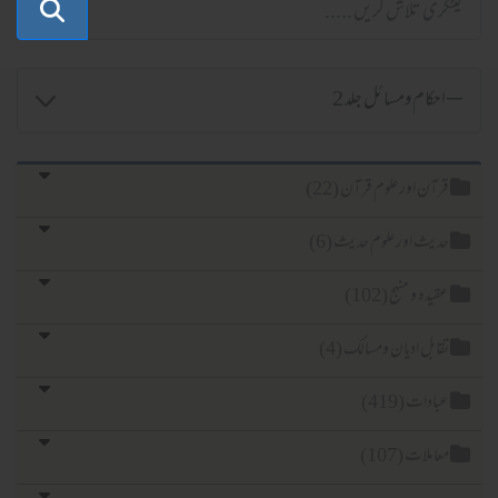
آن اور علوم قرآن (22)
یث اور علوم حدیث (6)
یدہ و منہج (102)
ابل ادیان ومسالک (4)
ادات (419)
املات (107)