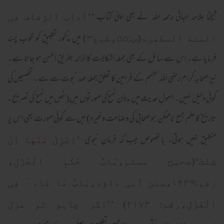
شیخنا علامہ البانی رحمہ اللہ نے بھی اپنی کتاب
’’آداب الزفاف فی
میں مذکور تطبیق کو خوب پسند
السنة المطھرۃ(ص:۵۵،طبع۳)
فرمایا ہے۔ اس سے سائل کے بھی جملہ اشکالات کا ازالہ بطریقِ احسن ہو جاتا ہے۔
نیز صحابہ کرام رضی اللہ عنہم کے فرامین کا تعلق جملۂ عہد نبوت سے ہے۔ تخصیص کی
کوئی دلیل نہیں۔ اصولِ حدیث میں مدوّن نسخ کی صورتوں میں( نص میں نسخ کی تصریح۔
تاریخ کا علم جمع ناممکن ہو صحابی کی وضاحت وغیرہ) میں سے کوئی صورت بھی اس پر
منطبق نہیں ہوتی۔ بالخصوص جب کہ فرمانِ نبوی
’اِعْزِلْ عَنْهَا اِنْ
شِئْتَ‘(صحیح مسلم،بَابُ حُکْمِ الْعَزْلِ،
رقم:۱۴۳۹،سنن أبی داؤد،بَابُ مَا جَاء َ فِی
الْعَزْلِ،رقم: ۲۱۷۳)
’’اگر چاہو تو عزل