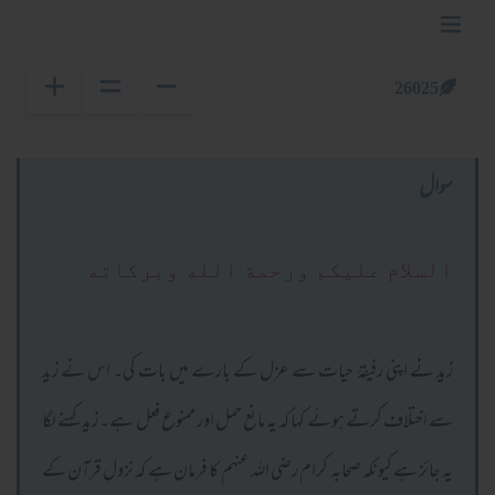
26025
سوال
السلام عليكم ورحمة الله وبركاته
زید نے اپنی رفیقۂ حیات سے عزل کے بارے میں بات کی۔ اس نے زید
سے اختلاف کرتے ہوئے کہا کہ یہ مانع حمل اور ممنوع فعل ہے۔ زید کہنے لگا
یہ جائز ہے کیونکہ صحابہ کرام رضی اللہ عنہم کا فرمان ہے کہ نزولِ قرآن کے