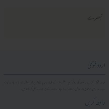
تبصرے
اردو فتویٰ
محدث فتویٰ، کتاب و سنت کی روشنی میں سلفی علما کے قدیم و جدید فتاویٰ پر مبنی مستند آن لائن پلیٹ فارم
ہے۔ صارفین موضوع وار تلاش، مطالعہ اور اپنے سوالات کے جوابات حاصل کر سکتے ہیں۔
رابطہ کریں