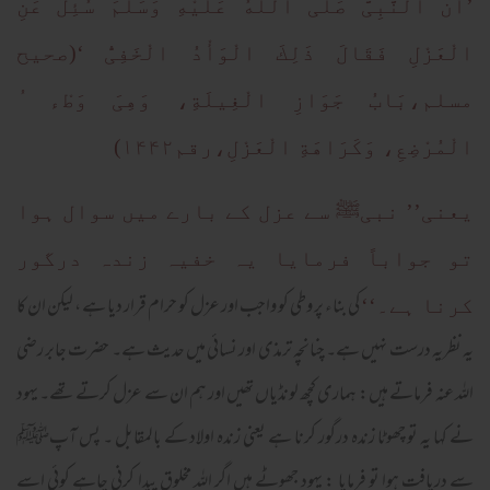
’أَنَّ النَّبِیَّ صَلَّی اللَّهُ عَلَیْهِ وَسَلَّمَ سُئِلَ عَنِ
الْعَزْلِ فَقَالَ ذَلِكَ الْوَأْدُ الْخَفِیُّ ‘(صحیح
مسلم،بَابُ جَوَازِ الْغِیلَةِ، وَهِیَ وَطْء ُ
الْمُرْضِعِ، وَکَرَاهَةِ الْعَزْلِ،رقم۱۴۴۲)
یعنی’’ نبیﷺ سے عزل کے بارے میں سوال ہوا
تو جواباً فرمایا یہ خفیہ زندہ درگور
کی بناء پر وطی کو واجب اور عزل کو حرام قرار دیا ہے ، لیکن ان کا
کرنا ہے۔‘‘
یہ نظریہ درست نہیں ہے۔ چنانچہ ترمذی اور نسائی میں حدیث ہے۔ حضرت جابر رضی
اللہ عنہ فرماتے ہیں: ہماری کچھ لونڈیاں تھیں اور ہم ان سے عزل کرتے تھے۔ یہود
نے کہا یہ تو چھوٹا زندہ درگور کرنا ہے یعنی زندہ اولاد کے بالمقابل ۔ پس آپﷺ
سے دریافت ہوا تو فرمایا : یہود جھوٹے ہیں اگر اللہ مخلوق پیدا کرنی چاہے کوئی اسے