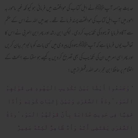
حدیث جذامہ آپﷺ نے اہل کتاب کی موافقت میں فرمائی ہو کیونکہ غیر مامور بہ
امور میں آپ اہل کتاب کی موافقت پسند فرماتے تھے۔ بعد میں اللہ نے اس کے حکم
سے آگاہ فرمایا تو یہود کی تکذیب کردی۔ لیکن ابن رشد اور پھر ابن العربی نے اس کا
تعاقب یوں فرمایا ہے کہ آپﷺ یہود کی پیروی میں کسی بات کو بالجزم بیان کریں
اور پھر اسی امر میں ان کی تکذیب کی بھی تصریح کردیں یہ کیسے ہو سکتا ہے ! بحث کے
اختتام پر حافظ ابن حجر رحمہ اللہ رقمطراز ہیں:
’ وَجَمَعُوا أَیْضًا بَیْنَ تَکْذِیبِ الْیَهُودِ فِی قَوْلِهِمُ
الْمَوْء ُودَةُ الصُّغْرَی وَبَیْنَ إِثْبَاتِ کَوْنِهِ وَأْدًا
خَفِیًّا فِی حَدِیثِ جُذَامَةَ بِأَنَّ قَوْلَهُمُ الْمَوْء ُودَةُ
الصُّغْرَی یَقْتَضِی أَنَّهُ وَأْدٌ ظَاهِرٌ لَکِنَّهُ صَغِیرٌ