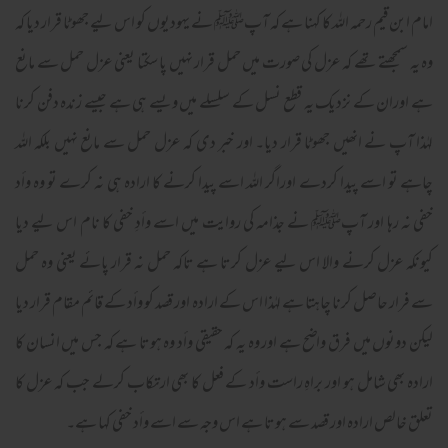
امام ابن قیم رحمہ اللہ کا کہنا ہے کہ آپﷺ نے یہودیوں کو اس لیے جھوٹا قرار دیا کہ
وہ یہ سمجھتے تھے کہ عزل کی صورت میں حمل قرار نہیں پا سکتا یعنی عزل حمل سے مانع
ہے اوران کے نزدیک یہ قطع نسل کے سلسلے میں ویسے ہی ہے جیسے زندہ دفن کرنا
لہٰذا آپ نے انھیں جھوٹا قرار دیا۔ اور خبر دی کہ عزل حمل سے مانع نہیں بلکہ اللہ
چاہے تو اسے پیدا کردے اوراگر اللہ اسے پیدا کرنے کا ارادہ ہی نہ کرے تو وہ وأد
خفی نہ رہا اور آپﷺ نے جذامہ کی روایت میں اسے وأدِ خفی کا نام اس لیے دیا
کیونکہ عزل کرنے والا اس لیے عزل کرتا ہے تاکہ حمل نہ قرار پائے یعنی وہ حمل
سے فرار حاصل کرنا چاہتا ہے لہٰذا اس کے ارادہ اور قصد کو وأد کے قائم مقام قرار دیا
لیکن دونوں میں فرق واضح ہے اور وہ یہ کہ حقیقی وأد وہ ہوتا ہے کہ جس میں انسان کا
ارادہ بھی شامل ہو اور براہِ راست وأد کے فعل کا بھی ارتکاب کرلے جب کہ عزل کا
تعلق خالص ارادہ اور قصد سے ہوتا ہے اس وجہ سے اسے وأد خفی کہا ہے۔