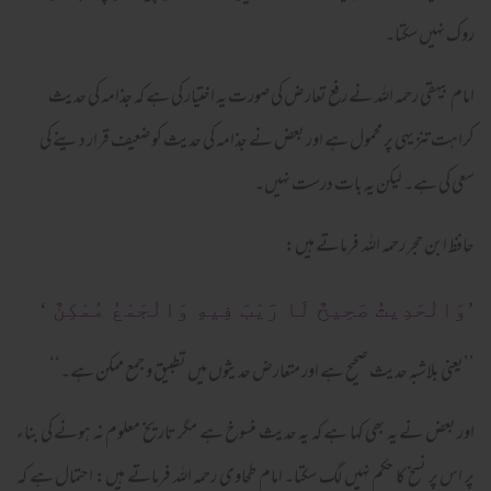
روک نہیں سکتا۔
امام بیہقی رحمہ اللہ نے رفع تعارض کی صورت یہ اختیار کی ہے کہ جذامہ کی حدیث
کراہت تنزیہی پر محمول ہے اور بعض نے جذامہ کی حدیث کو ضعیف قرار دینے کی
سعی کی ہے۔ لیکن یہ بات درست نہیں۔
حافظ ابن حجر رحمہ اللہ فرماتے ہیں:
’وَالْحَدِیثُ صَحِیحٌ لَا رَیْبَ فِیهِ وَالْجَمْعُ مُمْکِنٌ ‘
’’یعنی بلاشبہ حدیث صحیح ہے اور متعارض حدیثوں میں تطبیق و جمع ممکن ہے۔‘‘
اور بعض نے یہ بھی کہا ہے کہ یہ حدیث منسوخ ہے مگر تاریخ معلوم نہ ہونے کی بناء
پر اس پر نسخ کا حکم نہیں لگ سکتا۔ امام طحاوی رحمہ اللہ فرماتے ہیں: احتمال ہے کہ