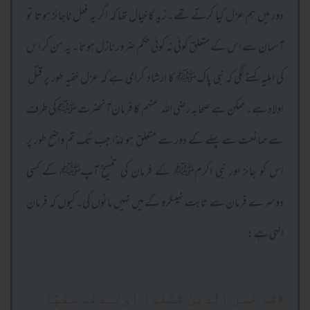
دَور میں ہم عزل کیا کرتے تھے۔ زید کا خیال تھا کہ اگر یہ فعل ناجائز ہوتا تو
آسمان سے اس کے متعلق کوئی نہ کوئی حکم ضرور نازل ہوتا ۔ یہ سن کر اس
کی اہلیہ کہنے لگی کہ نبی پاکﷺ کا اِرشاد گرامی ہے کہ عزل خفیہ طور پر قتل ِ
اولاد ہے۔ ممکن ہے صحابہ رضی اللہ عنہم کا فرمان آنحضرت ﷺکی طرف
سے ممانعت سے پہلے کے دور سے متعلق ہو لہٰذا جب تک تم واضح طور پر
اس کو جائز اور نبی اکرمﷺ کے فرمان کی تنسیخ آپﷺ کے کسی
دوسرے فرمان سے ثابت نہیںکرو گے میں نہیں مانوں گی۔ کیوں کہ فرمانِ
الٰہی ہے:
﴿
قَد خَسِرَ الَّذينَ قَتَلوا أَولـٰدَهُم سَفَهًا