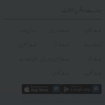
ہمارے دیگر پراجیکٹ
محدث سٹوڈیو
محدث لائبریری
رسائل و جرائد
محدث حدیث
محدث فورم
محدث میگزین
محدث سٹور
محدث قرآن لائبریری
مکتبہ شاملہ اردو
محدث خطیب
محدث گیلری
|
|
|
|
ہمارے بارے میں
رابطہ کریں
شرائط و ضوابط
رازداری کی پالیسی
سائٹ میپ