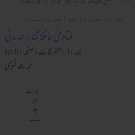
میں اذن مأثور ہے۔ لہٰذا جمع و تطبیع ہی اصل ہے۔ کما تقدم
کرلو۔‘‘
ھذا ما عندي والله أعلم بالصواب
فتاویٰ حافظ ثناء اللہ مدنی
جلد:3،متفرقات:صفحہ:618
محدث فتویٰ
ابتدائے
صفحہ