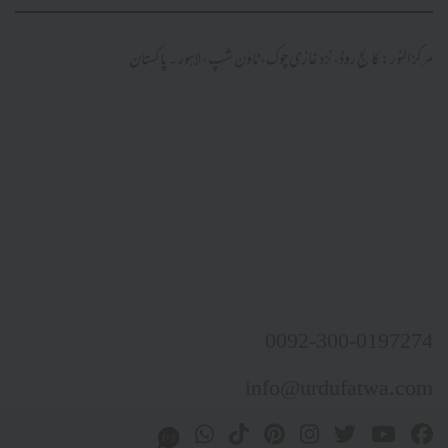
مرکز النور: کالج روڈ، نزد غازی چوک، ٹاؤن شپ، لاہور ۔ پاکستان
0092-300-0197274
info@urdufatwa.com