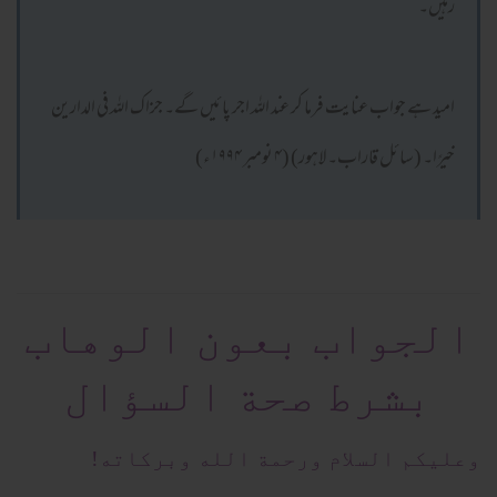
رہیں۔
امید ہے جواب عنایت فرما کر عند اللہ اجر پائیں گے۔ جزاک اللہ فی الدارین
خیرًا۔ (سائل قاراب۔ لاہور) (۴ نومبر ۱۹۹۴ء)
الجواب بعون الوهاب
بشرط صحة السؤال
وعلیکم السلام ورحمة الله وبرکاته!