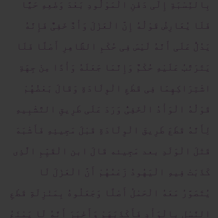
بِالنِّسْبَةِ إِلَی دَفْنِ الْمَوْلُودِ بَعْدَ وَضْعِهِ حَیًّا
فَلَا یُعَارِضُ قَوْلُهُ إِنَّ الْعَزْلَ وَأْدٌ خَفِیٌّ فَإِنَّهُ
یَدُلُّ عَلَی أَنَّهُ لَیْسَ فِی حُکْمِ الظَّاهِرِ أَصْلًا فَلَا
یَتَرَتَّبُ عَلَیْهِ حُکْمٌ وَإِنَّمَا جَعَلَهُ وَأْدًا مِنْ جِهَةِ
اشْتِرَاکِهِمَا فِی قَطْعِ الْوِلَادَةِ وَقَالَ بَعْضُهُمْ
قَوْلُهُ الْوَأْدُ الْخَفِیُّ وَرَدَ عَلَی طَرِیقِ التَّشْبِیهِ
لِأَنَّهُ قَطَعَ طَرِیقَ الْوِلَادَةِ قَبْلَ مَجِیئِهِ فَأَشْبَهَ
قَتْلَ الْوَلَدِ بعد مَجِیئه قَالَ ابن الْقَیِّمِ الَّذِی
کَذَبَتْ فِیهِ الْیَهُودُ زَعْمُهُمْ أَنَّ الْعَزْلَ لَا
یُتَصَوَّرُ مَعَهُ الْحَمْلُ أَصْلًا وَجَعَلُوهُ بِمَنْزِلَةِ قَطْعِ
النَّسْلِ بِالْوَأْدِ فَأَکْذَبَهَمْ وَأَخْبَرَ أَنَّهُ لَا یَمْنَعُ