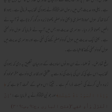
تعارض:اس مقام پر دو احادیث کے درمیان ظاہری تعارض کا حل پیش کیا گیا
ہے۔ پہلی وہ حدیث جس میں رسول اللہﷺ نے یہود کی تکذیب فرمائی ہے۔ یہود کا
کہنا تھا کہ عزل موؤدۃ صغریٰ (یعنی وأد صغیر چھوٹا زندہ درگور کرنا) ہے تو آپ نے
انھیں جھوٹا قرار دیا۔ دوسری حدیث وہ جس میں آپ نے فرمایا کہ عزل وأد خفی
ہے۔ یعنی ایک حدیث میں عزل کو وأدِصغیر کہنے کی نفی ہے اور دوسری حدیث میں
عزل کو وأدِ خفی کہنے کا اثبات ہے۔
رفع تعارض۔ تو علماء نے ان دونوں احادیث کے درمیان تطبیق یہ دی کہ یہود کی
تکذیب اس لیے کی کہ ان کی بات کی رُو سے یہ حقیقی اور ظاہری وأد ہے مگر مولود کو
زندہ دفن کرنے کی نسبت ذرا کم ہے ۔ نتیجتاً اس وعید کے تحت آتا ہے کہ
﴿
اور جو نبیﷺ نے یہ فرمایا ہے:
وَاِِذَا الْمَوْءٗ دَةُ سُئِلَتْ﴾
’اِنَّ
الْعَزْلَ وَأْدٍ خَفِیٍ‘(فتح الباری ،ج:۹،ص:۳۰۹)