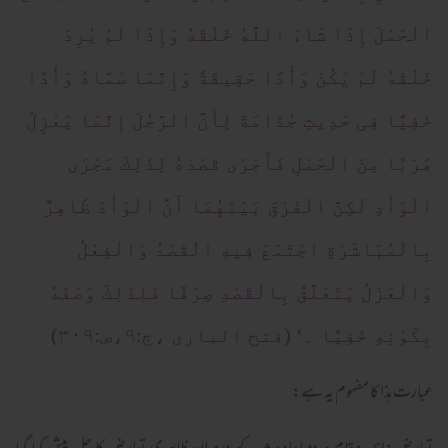
الْحَمْلَ إِذَا شَاءَ اللَّهُ خَلْقَهُ وَإِذَا لَمْ یُرِدْ
خَلْقَهُ لَمْ یَکُنْ وَأْدًا حَقِیقَةً وَإِنَّمَا سَمَّاهُ وَأْدًا
خَفِیًّا فِی حَدِیثِ جُذَامَةَ لِأَنَّ الرَّجُلَ إِنَّمَا یَعْزِلُ
هَرَبًا مِنَ الْحَمْلِ فَأَجْرَی قَصْدَهُ لِذَلِكَ مَجْرَی
الْوَأْدِ لَکِنَّ الْفَرْقَ بَیْنَهُمَا أَنَّ الْوَأْدَ ظَاهِرٌ
بِالْمُبَاشَرَةِ اجْتَمَعَ فِیهِ الْقَصْدُ وَالْفِعْلُ
وَالْعَزْلُ یَتَعَلَّقُ بِالْقَصْدِ صِرْفًا فَلِذَلِكَ وَصَفَهُ
بِکَوْنِهِ خَفِیًّا ۔‘ (فتح الباری ،ج:۹،ص:۳۰۹)
عبارت ہذا کا مفہوم یہ ہے: