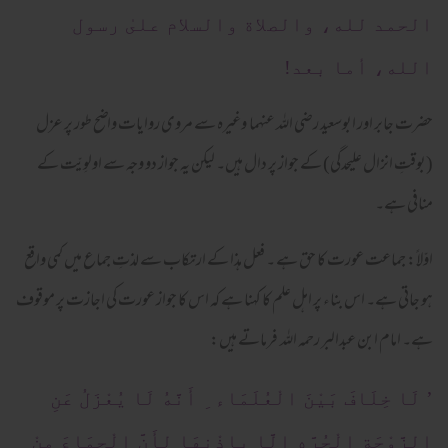
الحمد لله، والصلاة والسلام علىٰ رسول
الله، أما بعد!
حضرت جابر اور ابوسعید رضی اللہ عنہما وغیرہ سے مروی روایات واضح طور پر عزل
(بوقتِ انزال علیحدگی) کے جواز پر دال ہیں۔ لیکن یہ جواز دو وجہ سے اولوِیّت کے
منافی ہے۔
اوّلاً: جماعت عورت کا حق ہے ۔ فعل ہذا کے ارتکاب سے لذتِ جماع میں کمی واقع
ہو جاتی ہے۔ اس بناء پر اہل علم کا کہنا ہے کہ اس کا جواز عورت کی اجازت پر موقوف
ہے۔ امام ابن عبدالبر رحمہ اللہ فرماتے ہیں:
’ لَا خِلَافَ بَیْنَ الْعُلَمَاء ِ أَنَّهُ لَا یُعْزَلُ عَنِ
الزَّوْجَةِ الْحُرَّهِ إِلَّا بِإِذْنِهَا لِأَنَّ الْجِمَاعَ مِنْ