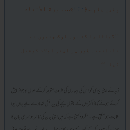
﴿
١٤٠
﴾... سورة الأنعام
بِغَيرِ عِلمٍ ...
’’گھاٹا پا گئے وہ لوگ جنھوں نے
نادانستہ طور پر اپنی اولاد کوقتل
کیا۔‘‘
زید نے اپنی بیوی کو اس کی بیماری کی طرف متوجہ کرکے عزل کا جواز پیش
کرتے ہوئے کہاڈاکٹروں کے بقول بچے کی پیدائش تمہارے لیے جان لیوا
ثابت ہو سکتی ہے۔ مگر وہ کہتی ہے کہ میں اپنی جان کی خاطر دوسری جان کا