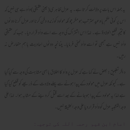
یہ جملہ اس بات پر دلالت کرتا ہے۔ یہ عزل ظاہری( یعنی حقیقی) وأد ہے ہی نہیں کہ
اس پر کوئی حکم یا وعید مترتب ہو مگر چونکہ مولود کو زندہ دفن کرنا اور عزل کرنا دونوں
کانتیجہ قطع الولادۃ ہے۔ لہٰذا اس اشتراک کی وجہ سے اسے وأد قرار دیا۔ جب کہ حقیقی
وأد نہیں ہے تبھی تو اسے وأد خفی فرمایا۔ چنانچہ دونوں احادیث باہم متعارض نہ
رہیں۔
دیگر تطبیق: بعض نے کہا ہے کہ عزل پر وأد کا اطلاق باہمی مشابہت کی وجہ سے کیا گیا
ہے۔ کیونکہ عزل میں مولود کے پیدا ہونے سے پہلے ولادت کے ذریعے کو قطع کیا گیا
ہے لہٰذا یہ مولود کے پیدا ہوجانے کے بعد اسے قتل کردینے کے مشابہ ہوا۔ لہٰذا علی
وجہ التشبیہ عزل کو وأد قرار دیا علی وجہ الحقیقۃ نہیں۔
امام ابن قیم رحمہ اللہ کی توجیہ: