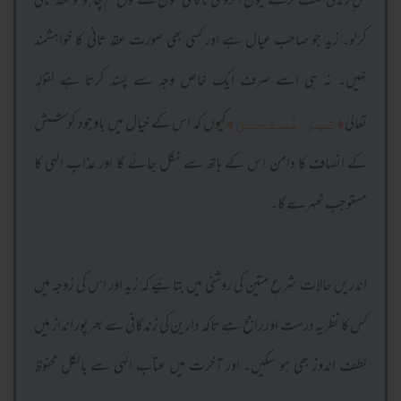
حق ِ زندگی تلف کرکے کیوں اُخروی ناکامی مول لے لوں تم چاہو تو عقد ثانی
کرلو۔ زید جو صاحب عیال ہے اور کسی بھی صورت عقد ثانی کا خواہشمند
نہیں۔ نہ ہی اسے صرف ایک خاص وجہ سے پسند کرتا ہے لِقَوْلِہٖ
تَعَالیٰ
کیوں کہ اس کے خیال میں باوجود کوشش
﴿غَیْرَ مُسٰفِحِیْنَ﴾
کے انصاف کا دامن اس کے ہاتھ سے نکل جائے گا اور عذابِ الٰہی کا
مستوجب ٹھہرے گا۔
اندریں حالات شرعِ متین کی روشنی میں بتائیے کہ زید اور اس کی زوجہ میں
کس کا نظریہ درست اور راجح ہے تاکہ دارین کی زندگانی سے بھرپور انداز میں
لطف اندوز بھی ہو سکیں۔ اور آخرت میں عتابِ الٰہی سے بالکل محفوظ