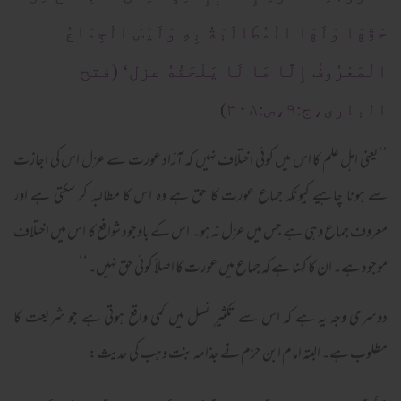
حَقِّهَا وَلَهَا الْمُطَالَبَةُ بِهِ وَلَیْسَ الْجِمَاعُ
الْمَعْرُوفُ إِلَّا مَا لَا یَلْحَقُهُ عزل‘ (فتح
الباری،ج:۹،ص:۳۰۸)
’’یعنی اہل علم کا اس میں کوئی اختلاف نہیں کہ آزاد عورت سے عزل اس کی اجازت
سے ہونا چاہیے کیونکہ جماع عورت کا حق ہے وہ اس کا مطالبہ کر سکتی ہے اور
معروف جماع وہی ہے جس میں عزل نہ ہو۔ اس کے باوجود شوافع کا اس میں اختلاف
موجود ہے۔ ان کا کہنا ہے کہ جماع میں عورت کا اصلاً کوئی حق نہیں۔‘‘
دوسری وجہ یہ ہے کہ اس سے تکثیرِ نسل میں کمی واقع ہوتی ہے جو شریعت کا
مطلوب ہے۔ البتہ امام ابن حزم نے جذامہ بنت وہب کی حدیث: