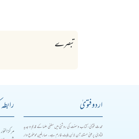
تبصرے
اردو فتویٰ
رابطہ 
محدث فتویٰ، کتاب و سنت کی روشنی میں سلفی علما کے قدیم و جدید
مرکز النور
فتاویٰ پر مبنی مستند آن لائن پلیٹ فارم ہے۔ صارفین موضوع وار