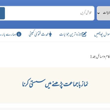
وال پوچھیں
تازہ ترین جوابات
محدث فتویٰ کمیٹی
ہمارے بارے
کام ومسائل جلد 1
نماز باجماعت پڑھنے میں سستی کرنا