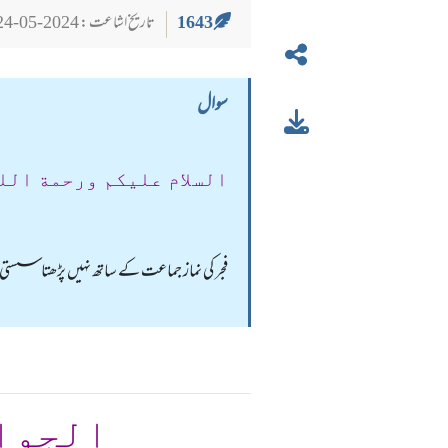
1643
تاریخ اشاعت : 2024-05-24
سوال
السلام عليكم ورحمة الل
فجر کی نماز جماعت کے ساتھ نہیں پڑھتا سستی ہو 
الجوا