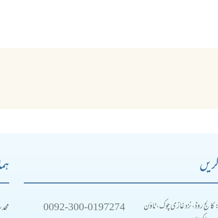
کریں
ہما
0092-300-0197274
محد
: کالج روڈ، نزد غازی چوک، ٹاؤن