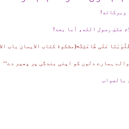
 وبرکاته!
م علىٰ رسول الله، أما بعد!
ِ صَرِّفْ قُلُوْبَنَا عَلٰی طَاعَتِکَ»(مشكوة كتاب الايمان
الے ہمارے دلوں کو اپنی بندگی پر پھیر دے‘‘
 بالصواب