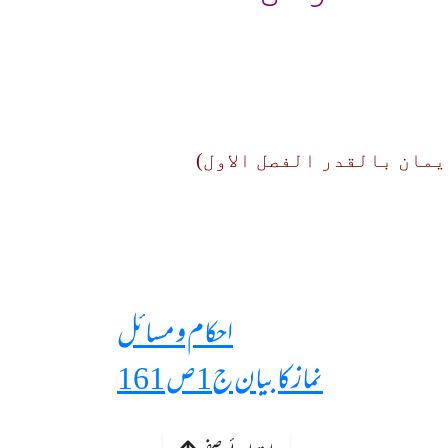
 باب الايمان بالقدر الفصل الاول)
احکام و مسائل
نماز کا بیان ج1ص 161