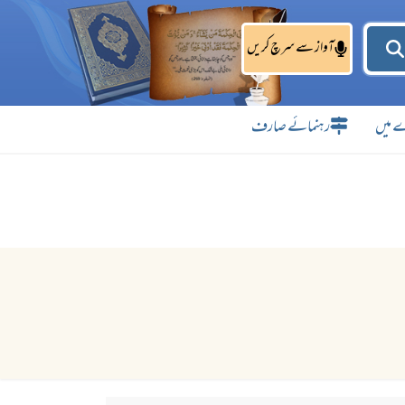
آواز سے سرچ کریں
 میں
رہنمائے صارف