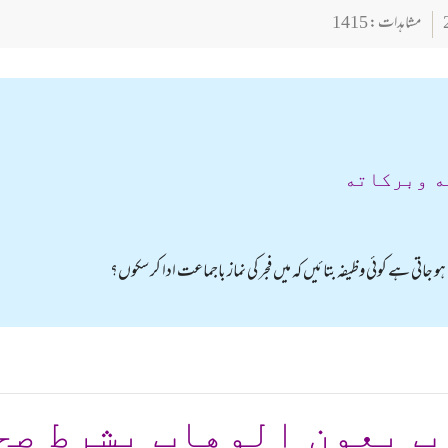
مشاہدات : 1415
ه وبركاته
جاتی ہے کوئی وظیفہ بتائیں کہ میں فجر کی نماز باجماعت ادا کر سکوں؟
ب بعون الوهاب بشرط صح