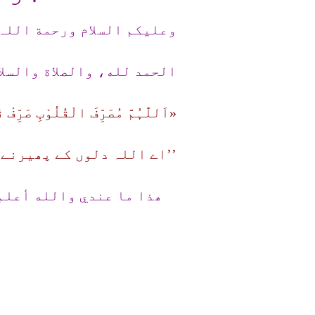
وعلیکم السلام ورحمة اللہ
الحمد لله، والصلاة والسلا
«اَللّٰہُمَّ مُصَرِّفَ الْقُلُوْب
’’اے اللہ دلوں کے پھیرنےو
ھذا ما عندي والله أعلم