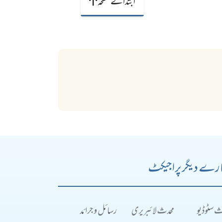
ابتدائے صفحہ
رے دیگر پراجیکٹ
ث سٹوڈیو
محدث لائبریری
رسائل و جرائد