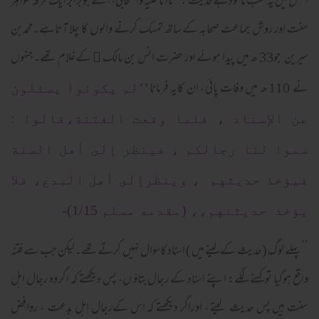
اصل میں یہ لقب ماخوذہےحدیث :’’ ماانا علیہ واصحابی،،سے جوبرابر ایک فرقہ ظواہر
سنت اور روش جماعت صحابہ کےساتھ تمسک کرنے والوں کا چلا آتاہے۔محمدبن
سیرین جو33 ھ میں پیدا ہوئے اور حضرت انس بن مالک ﷜ کےغلام تھے۔جنہوں
نے 110 ھ میں وفات پائی ، ان کایہ فرمانا
’’لم يكونوا يسئلون
عن الإسناد ، فلما وقعت الفتنة،قالوا :
سموا لنا رجالكم ، فينظر إلى أهل السنة
فيؤخذ حديثهم ، وينظرإلى أهل البدع، فلا
يؤخذ حديثنهم،، (مقدمه مسلم 1/15)-
’’ پہلے لوگ (حدیث کےلینے میں ) اسناد کاسوال نہیں کرتےتھے۔لیکن جب سے فتنہ
واقع ہوگیا توکہنے لگے: اپنے اسناد کے رجال بتاؤ ں، پس دیکھتے کہ اگر وہ رجال اہل
سنت ہیں پس حدیث لیتے ، اوراگر دیکھتے کہ اس کےرجال اہل بدعت ، روافض