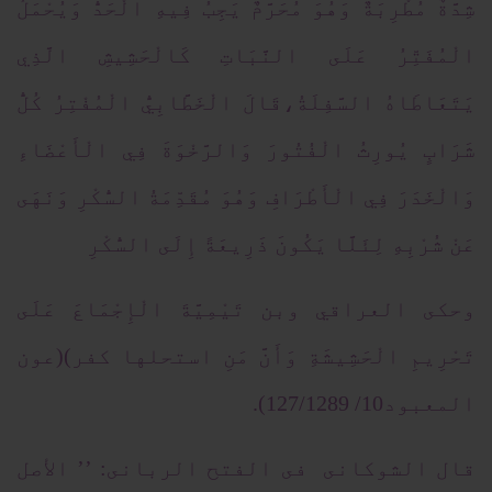
شِدَّةٌ مُطْرِبَةٌ وَهُوَ مُحَرَّمٌ يَجِبُ فِيهِ الْحَدُّ وَيُحْمَلُ
الْمُفَتِّرُ عَلَى النَّبَاتِ كَالْحَشِيشِ الَّذِي
يَتَعَاطَاهُ السَّفِلَةُ،قَالَ الْخَطَّابِيُّ الْمُفْتِرُ كُلُّ
شَرَابٍ يُورِثُ الْفُتُورَ وَالرَّخْوَةَ فِي الْأَعْضَاءِ
وَالْخَدَرَ فِي الْأَطْرَافِ وَهُوَ مُقَدِّمَةُ السُّكْرِ وَنَهَى
عَنْ شُرْبِهِ لِئَلَّا يَكُونَ ذَرِيعَةً إِلَى السُّكْرِ
وحكى العراقي وبن تَيْمِيَّةَ الْإِجْمَاعَ عَلَى
تَحْرِيمِ الْحَشِيشَةِ وَأَنَّ مَنِ استحلها كفر)(عون
المعبود10/ 127/1289).
قال الشوكانى فى الفتح الربانى: ’’ الأصل