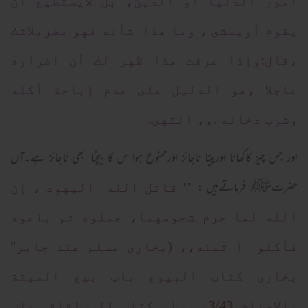
أمور الدنيا أو الدين، بل لايستطيع أن
يقوم أويمشى ، وما هذا شأنه فهو مضربلاشك
،قال:وإذا عرفت هذا ظهر لك أن اضراره
عاجلا ،هو الدليل على عدم إباحة أكله
وشرب دخانه .،، انتهى.
اور جس چیز کاکھانا اورپینا ناجائز اورممنوع ہوا س کا بیچنا بھی ناجائز ہے۔آں
حضرتﷺ فرماتےہیں :
’’ قاتل الله اليهود ، إن
الله لما حرم شحومهما، جملوه ثم باعوه
فأكلو ا ثمنه،، (بخارى مسلم عند جابر"
بخارى كتاب البيوع باب بيع الميتة
والاصنام 3/43، مسلم كتاب المساقاة باب