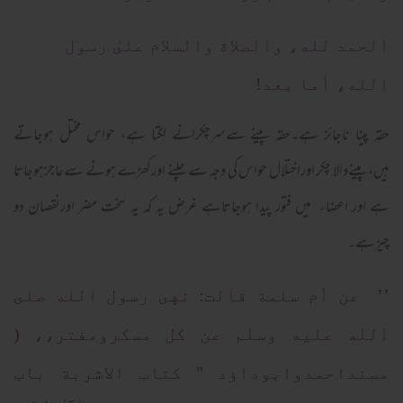
الحمد لله، والصلاة والسلام علىٰ رسول
الله، أما بعد!
حقہ پینا ناجائز ہے۔حقہ پینے سےسرچکرانے لگتا ہے، حواس مختل ہوجاتے
ہیں،پینےوالا چکر اوراختلال حواس کی وجہ سے چلنے اورکھڑے ہونے سےعاجزہوجاتا
ہے اور اعضاء میں فتور پیدا ہوجاتاہے غرض یہ کہ یہ سخت مضر اورنقصان دو
چیزہے۔
’’ عن أم سلمة قالت: نهى رسول الله صلى
الله عليه وسلم عن كل مسكرومفتر،، (
مسنداحمدوابوداؤد " كتاب الاشربة باب