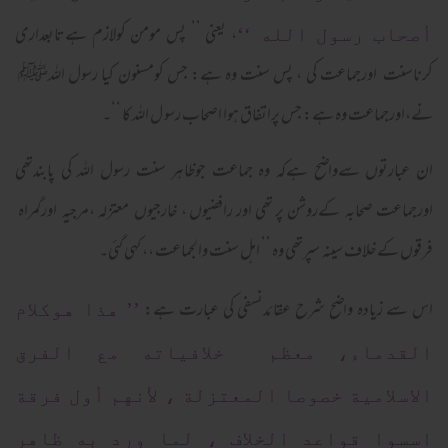
، یعنی ’’ پس مومن کولازم ہےتابعداری
أصحاب رسول الله ‘‘
کرناسنت اورجماعت کی ، پس سنت وہ ہے: جس کومسنون کیا رسول اللہﷺ
نے،اورجماعت وہ ہے: جس پراتفاق ہوا اصحاب رسو ل اللہ کا ‘‘۔
ان عبارتوں سےواضح ہےکہ وہ جماعت جوظاہر سنت رسول اللہ کی پابندتھی
اورجماعت صحابہ کےروشن پر تھی اور رافضیوں ، خارجیوں معتزلہ ،مرجیہ اورگمراہ
فرقوں کےخلاف سینہ سپرتھی وہ ’’ اہل سنت والجماعت ،، کہی گئی۔
اس سے زیادہ واضح شرح عقائدنسفی کی عبارت ہے:
’’ هذا هوكلام
القدماء، معظم خلافياته مع الفرق
الاسلامية خصوصا المعتزلة ، لأنهم أول فرقة
اسسوا قواعد الخلاف ، لما ورد به ظاهر