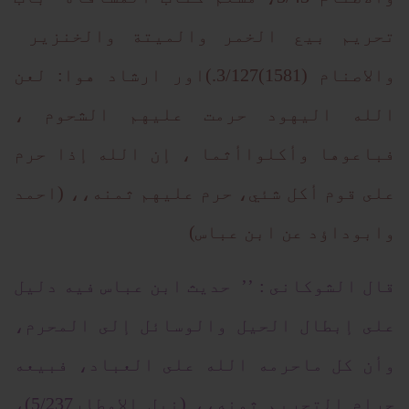
تحريم بيع الخمر والميتة والخنزير
والاصنام (1581)3/127.)اور ارشاد هوا: لعن
الله اليهود حرمت عليهم الشحوم ،
فباعوها وأكلواأثما ، إن الله إذا حرم
على قوم أكل شئي، حرم عليهم ثمنه،، (احمد
وابوداؤد عن ابن عباس)
قال الشوكانى : ’’ حديث ابن عباس فيه دليل
على إبطال الحيل والوسائل إلى المحرم،
وأن كل ماحرمه الله على العباد، فبيعه
حرام التحريم ثمنه،، (نيل الاوطار5/237)،