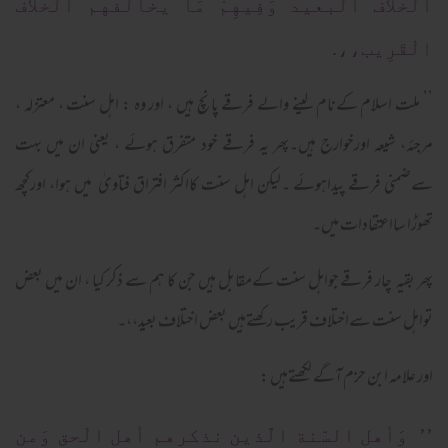
الْخلاف الْبعيد وَفِيهِمْ مَا يخالفهم الْخلاف
الْقَرِيب،،.
’’ ملت اسلام کےنام لینے والے فرقے پانچ ہیں ، اور وہ : اہل سنت ، معتزلہ ،
مرجئہ، شیعہ اورخوارج ہیں۔پھر یہ فرقے خود متفرق ہوئے ، یعنی ان میں بہت
سےضمنی فرقے پیداہوئے ۔لیکن اہل سنت کااکثر افتراق فتاویٰ میں ہوا، اورکچھ
تھوڑا سااعتقادات میں۔
پھر بقیہ چار فرقے جواہل سنت کےمقابل ہیں جن کا ہم سے ذکر کیا ، ان میں بعض
تواہل سنت سےاختلاف قریب رکھتےہیں بعض اختلاف بعید،،۔
اور علامہ ابن حزم آگے لکھتےہیں :
’’ وَأهل السّنة الَّذين نذكرهم أهل الْحق وَمن