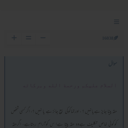
16038
سوال
السلام عليكم ورحمة الله وبركاته
حقہ پینا جایز ہےیانہیں ؟ ، اورتماکوکی بیع جائز ہے یا نہیں ؟، اگر کسی شخص
کوکوئی خاص تکلیف ہےوہ حقہ پیتا ہےا س کوآرام رہتاہے، اگرحقہ