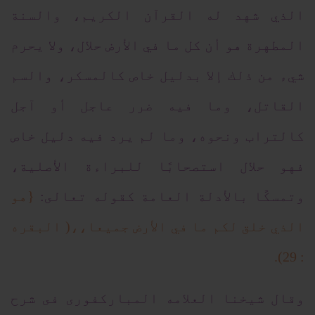
الذي شهد له القرآن الكريم، والسنة
المطهرة هو أن كل ما في الأرض حلال، ولا يحرم
شيء من ذلك إلا بدليل خاص كالمسكر، والسم
القاتل، وما فيه ضرر عاجل أو آجل
كالتراب ونحوه، وما لم يرد فيه دليل خاص
فهو حلال استصحابًا للبراءة الأصلية،
وتمسكًا بالأدلة العامة كقوله تعالى:
{هو
الذي خلق لكم ما في الأرض جميعا،،( البقره
: 29).
وقال شيخنا العلامه المباركفورى فى شرح