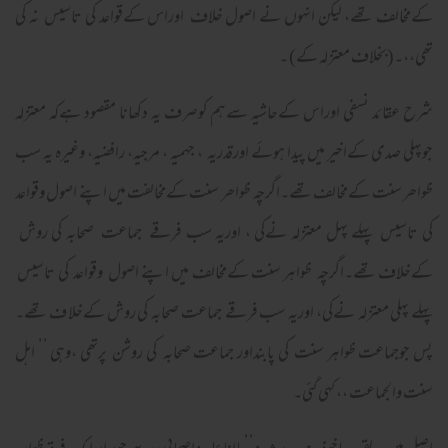
کےمخالف تھے، لیکن انہوں نے اصول خلاف اوراس کےقواعد کی تاسیس نہ کی
تھی،،۔(بخلاف معتزلہ کے) ۔
شرح عقائد نسفی اوراس کےحاشیہ سےہم کوصرف یہ دکھانا مقصود ہےکہ معتزلہ
جوپہلی صدی کےاخیر میں پیدا ہوئے اورقدریہ ، جہمیہ ، مرجیہ، رافضیہ، وغیرہ یہ سب
ظواھر سنت کےمخالف تھے۔اگرچہ ظواھر سنت کےمخالفت میں اپنے اصول وقواعد
کی تاسیس پہلے پہل معتزلہ نےکی ، اوریہ سب فرقے جماعت صحابہ کی روش
کےخلاف تھے۔اگرچہ ظواہر سنت کےمخالف میں اپنے اصول وقواعد کی تاسیس
پہلے پہلی معتزلہ نےکی، اوریہ سب فرقے جماعت صحابہ کی روش کےخلا ف تھے۔
پس جوجماعت ظواہر سنت کی پابنداور جماعت صحابہ کی روشن پرتھی ،وہی ’’ اہل
سنت والجماعت ،، کہی گئی۔