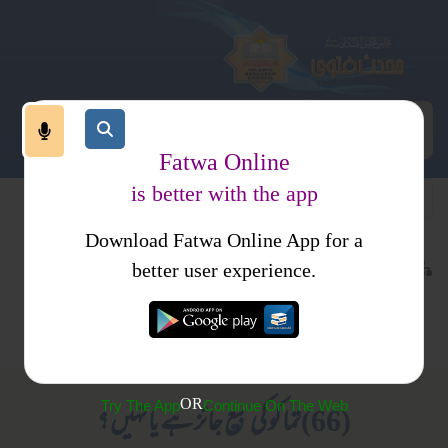
Fatwa Online
is better with the app
Download Fatwa Online App for a
معاملات
عقیدہ و منہج
کتب فتاوی
better user experience.
مالی معاملات
ایمانیات
فتاوی شیخ الحدیث
خرید وفروخت
متفرقات
مبارکپوری جلد 1
OR
Try The App
Continue On The Web
(66)تماکو کی بیع جائز ہے یا نہیں ؟