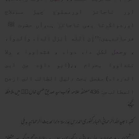
اور ناجائز اورممنوع چیز سےعلاج
اوردواکرنا بھی ناجائز ہے،آں حضرت ﷺ
فرماتےہیں:’’إن الله أنزل الداء والدواء
، وجعل لكل داء دواء ، فتداووا ، ولا
تتداووا بحرام ،،(ابو داؤد عن ابى
الدرداء) مفصل بحث دليل الطالب الى ارجح
مصنفہ علامہ نواب سید صدیق حسن خاں ﷜﷫‎ میں ملاحظہ
المطالب
ص: 436
کیجئے
کتبہ : عبیداللہ الرحمانی المبارکفوری المدرس بمدرسۃ دارالحدیث الرحمانیہ بدہلی