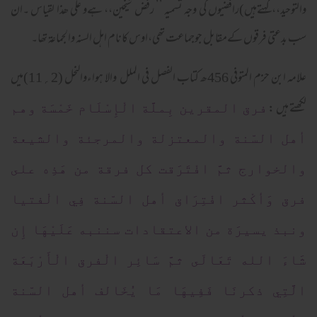
والتوحید،،کہتےہیں)رافضیوں کی وجہ تسمیہ ’’ رفض شیخین،، ہےو علی ھذا لقیاس ۔ان
سب بدعتی فرقوں کےمقابل جوجماعت تھی،اوس کانام اہل السنہ والجماعۃ تھا۔
علامہ ابن حزم المتوفی 456ھ کتاب الفصل فی الملل والا ہواءوالنحل (2؍11)میں
لکھتے ہیں :
فرق المقرين بِملَّة الْإِسْلَام خَمْسَة وهم
أهل السّنة والمعتزلة والمرجئة والشيعة
والخوارج ثمَّ افْتَرَقت كل فرقة من هَذِه على
فرق وَأكْثر افْتِرَاق أهل السّنة فِي الْفتيا
ونبذ يسيرَة من الاعتقادات سننبه عَلَيْهَا إِن
شَاءَ الله تَعَالَى ثمَّ سَائِر الْفرق الْأَرْبَعَة
الَّتِي ذكرنَا فَفِيهَا مَا يُخَالف أهل السّنة