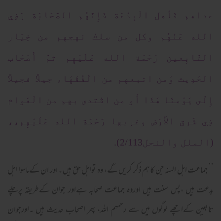
عداهم فَأهل الْبِدْعَة فَإِنَّهُم الصَّحَابَة رَضِي
الله عَنْهُم وكل من سلك نهجهم من خِيَار
التَّابِعين رَحْمَة الله عَلَيْهِم ثمَّ أَصْحَاب
الحَدِيث وَمن اتبعهم من الْفُقَهَاء جيلاً فجيلاً
إِلَى يَوْمنَا هَذَا أَو من اقْتدى بهم من الْعَوام
فِي شَرق الأَرْض وغربها رَحْمَة الله عَلَيْهِم،،
(الملل والنحل2/113).
’’ جماعت اہل السنہ جن کاہم ذکر کریں گے، وہ تواہل حق ہیں ۔اور ان کےماسوا اہل
بدعت ہیں ،پس سنت ہیں اوروہ جماعت صحابہ ہےاور جوان کےطریقہ پرچلے
تابعین کےاچھے لوگوں میں سے رحمہم اللہ، پھر اصحاب حدیث ہیں ۔اورجوان