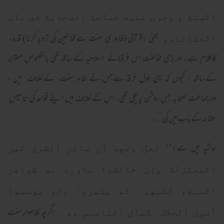
السنة ، وجرى عليه جماعة الصحابة فى باب
یعنی :قرآنی وظاہری سنت سےمخالفین کی تردید کرنا) قدماء
العقائد،،
کاکلام ہے۔اوربڑی مخالفت اس فرقہائے اسلامیہ کےساتھ تھی بالخصوص معتزلہ
کےساتھ ، کیوں کہ یہی اول فرقہ ہےجس نے ظاہرسنت کےخلاف میں ،
اورجماعت صحابہ جس روشن پرچلی تھی، اس کےخلاف میں اپنے قواعد کی تاسیس
عقائد کےباب میں کی‘‘ ۔
حاشیہ میں ہے:
’’ لعل وجهه أن سائر الفرق غير
المعتزلة وإن خالفوا ماورد به ظواهر
السنة، لكنهم لم يشيروا ولم يؤسسوا
اگرچہ ظاھوارسنت
أصول الخلاف كمال التاسيس ،،
۔