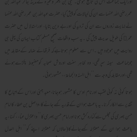
اورایک جماعت اس کی تابع ہوگئی۔یحیی بن یعمر وغیرہ نےمدینہ جاکر عبداللہ بن
عمررضی اللہ عنہما سے ان کی خیالات کوپیش کیا، حضرت عبداللہ بن عمر رضی اللہ عنہما
نےنہایت زوروں سے ان کی تردید کی اوربے دین بتایا، اوراستدلا ل میں حضرت
عمر﷜ کی طویل حدیث پیش کی ۔یہ سب واقعات صحیح مسلم کتاب ایمان کی پہلی ہی
روایت میں موجود ہیں ۔اس سے معلوم ہوتاہےکہ فرقہائے ضالہ کےمقابلہ میں
جوجماعت سینہ سپرتھی، وہ ظاہر سنت اوروش صحابہ کومضبوط پکڑےہوئے
تھی،اورمقابلہ کی وجہ سے ’’ اہل السنہ والجماعۃ ،، مشہورہوئی۔
ہوتا کوئی نہ کوئی لقب اورنام اوس کا مشہور ہوجانا،معبد جہنی اوراس کےاتباع کا
تقدیر سےانکار کرنا۔یہ باعث ہوا ان کےقدریہ کہے جانےکا،واصل بن عطاء کاامام
حسن بصری کی مجلس سےکنارہ کش ہونا اورامام حسن بصری کا’’ واعتزل عنا، ، کہنا ،یہ
باعث ہوا ان کے معتزلہ کہےجانےکا(حالاں کہ معتزلہ اپنے کو’’ اہل العدل