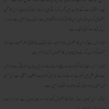
’’ شیخ الحدیث مولانا عبیداللہ رحمانی مبارکپوری صاحب مرعاۃ المفاتیح تماکو سے متعلق
ایک استفتاءے کےجواب میں تحریر فرماتےہیں: زردہ ، تماکو کھانا پینا، اس کامنجن
استعمال کرنا یاناک میں اس کا سٹرکنا اورسونگھنا میرےنزدیک جائز نہیں ہے،اور نہ ا
س کی تجارت کرنی ٹھیک ہے۔
اولاً: اس لیے کہ اس کااستعمال تما م اطباء کےنزدیک بالاتفاق مضرصحت ہے،اور
صحت کوخراب کرنےوالی چیزوں کااستعمال شرعا حرام ہے۔
ثانیاً : اس لیے کہ تماکو کھانے اورپینے والے کے منہ میں بدبو پیداہوجاتی ہے اورجس
سے اپنی بغل میں کھڑے ہونے والے نمازی کواذیت وتکلیف پہنچتی ہے،نیز مسجد
میں ایسی بدبو دارچیز کےساتھ جاناٹھیک نہیں ہے۔
ثالثاً: اس کووجہ سےکہ تماکو کااستعمال کھلا ہوا اسراف وتبذیر ہے،اور اسراف