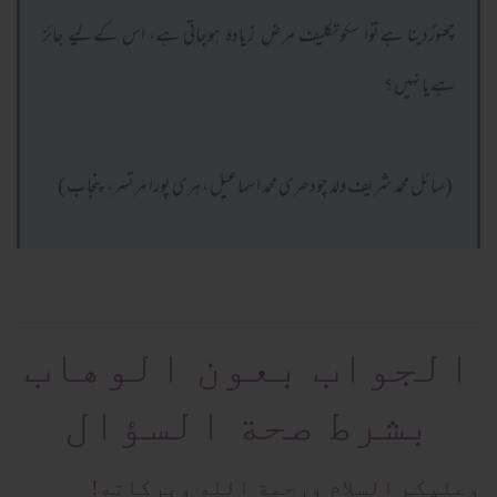
چھوڑدینا ہےتوا سکوتکلیف مرض زیادہ ہوجاتی ہے، اس کےلیے جائز
ہےیا نہیں ؟
(سائل محمد شریف ولد چودھری محمد اسماعیل ،ہری پورا مرتسر،پنجاب )
الجواب بعون الوهاب
بشرط صحة السؤال
وعلیکم السلام ورحمة الله وبرکاته!