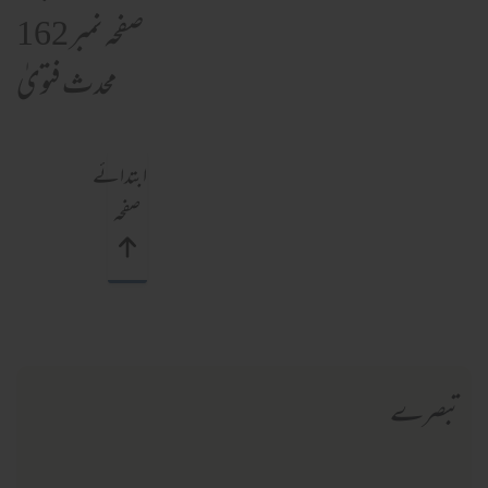
صفحہ نمبر 162
محدث فتویٰ
ابتدائے
صفحہ
تبصرے