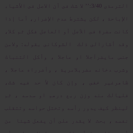
الترمذى 3/40:’’ لا شك فى أن الاصل فى الأشياء
الإباحة ، لكن يشترط عدم الإضرار، أما إذا
كانت مضرة فى الآجل أو العاجل فكل ثم كلا،
وقد أشارالى ذلك الشوكانى بقوله: ولامن
جنس مايضرآجلا او عاجلا ، وأكل التنباك
وشرب دخانه مضربلامرية ، وأضرراه عاجلا ،
ظاهرغير خفى ، وإن كان لأ حد فيه شك،
فليالك منه وزن ربع درهم او سدسه ، ثم
لينظر كيف يدور رأسه وتختل حواسه وتتقلب
نفسه ، بحث لا يقدر على أن يفعل شيئا من