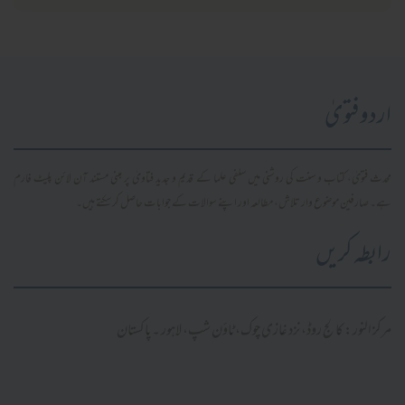
اردو فتویٰ
محدث فتویٰ، کتاب و سنت کی روشنی میں سلفی علما کے قدیم و جدید فتاویٰ پر مبنی مستند آن لائن پلیٹ فارم
ہے۔ صارفین موضوع وار تلاش، مطالعہ اور اپنے سوالات کے جوابات حاصل کر سکتے ہیں۔
رابطہ کریں
مرکز النور: کالج روڈ، نزد غازی چوک، ٹاؤن شپ، لاہور ۔ پاکستان