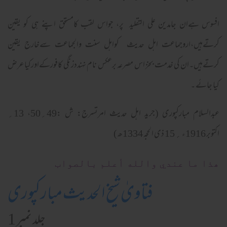
افسوس ہےان جامدین علی التقلید پر، جواس لقب کامستحق اپنے ہی کو یقین
کرتےہیں،اروجماعت اہل حدیث کواہل سنت والجماعت سےخارج یقین
کرتےہیں۔ان کی خدمت بخز اس مصرعہ برعکس نام نہنددزنگی کافورکےاورکیاعرض
کیا جائے ۔
عبدالسلام مبارکپوری (جرید اہل حدیث امرتسرج: ش :49؍50، 13؍
اکتوبر 1916ء ؍ 15 ذی الحجہ 1334ھ )
ھذا ما عندي والله أعلم بالصواب
فتاویٰ شیخ الحدیث مبارکپوری
جلد نمبر 1