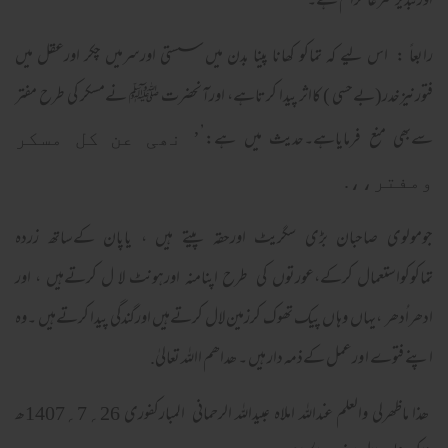
اورتبذیر شرعاً حرام ہے۔
رابعاً : اس لیے کہ تماکو کھانا پینا بدن میں سستی اورسرمیں چکر اورعقل میں
فتورنیزخدر(بےحسی ) کااثر پیدا کرتاہے، اورآنحضرت ﷺ نےمسکر کی طرح مفتر
سےبھی منع فرمایاہے۔حدیث میں ہے:’
’ نھی عن کل مسکر
ومفتر،،.
جومولوی صاحبان بڑی سگریٹ اورحقہ پیتے ہیں ، یاپان کےساتھ زردہ
تماکوکواستعمال کرکے،عورتوں کی طرح اپنامنہ اورہونٹ لا ل کرتےہیں ، اور
ادھراُدھر ،یہاں وہا ں پیک تھوک کرزمین لال کرتےہیں اورگندگی پیدا کرتےہیں ۔وہ
اپنے فتوے ا ورعمل کےذمہ دار ہیں ۔ ھداھم االلہ تعالیٰ.
ھذا ماظھرلی والعلم عنداللہ املاہ عبیداللہ الرحمانی المبارکفوری 26؍ 7؍1407ھ