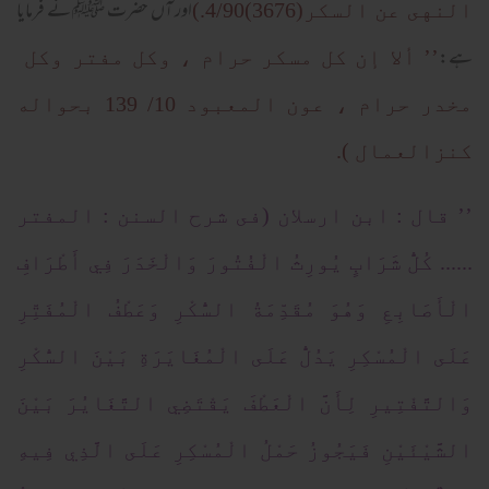
اور آں حضرت ﷺ نے فرمایا
النهى عن السكر(3676)4/90.)
ہے:
’’ ألا إن كل مسكر حرام ، وكل مفتر وكل
مخدر حرام ، عون المعبود 10/ 139 بحواله
كنزالعمال ).
’’ قال : ابن ارسلان (فى شرح السنن : المفتر
...... كُلُّ شَرَابٍ يُورِثُ الْفُتُورَ وَالْخَدَرَ فِي أَطْرَافِ
الْأَصَابِعِ وَهُوَ مُقَدِّمَةُ السُّكْرِ وَعَطْفُ الْمُفَتِّرِ
عَلَى الْمُسْكِرِ يَدُلُّ عَلَى الْمُغَايَرَةِ بَيْنَ السُّكْرِ
وَالتَّفْتِيرِ لِأَنَّ الْعَطْفَ يَقْتَضِي التَّغَايُرَ بَيْنَ
الشَّيْئَيْنِ فَيَجُوزُ حَمْلُ الْمُسْكِرِ عَلَى الَّذِي فِيهِ