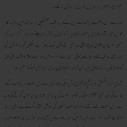
،خوارج،معتزلہ ،مرجیہ ہیں تو ان کی حدیثیں نہ لیتے،،۔
ہمارے اس دعوے پرشہادت بین ہےکہ یہ لقب متمسکین بالسنہ وعاملین بالسنہ کا،
جواہل حق تھے ، جواہل بدعت فرقوں کےمقابل تھے برابر چلا آتاہے۔اگر اس کے
متمیز طریقہ پراطلاق کاپتہ پہلی صد ی کےاخیر تک چلتا ہے،لیکن گمراہ فرقوں کی
ابتداپہلی صدی کےوسط سےہوئی، اس لیے ضرور اس جماعت حقہ کالقب بھی ان
گمراہ فرقوں کےمقابل میں اسی ظواہر سنت کی پابندی سے اہل سنت متمیز ہوا۔
شرح عقائد نسفی اورتوضیح وتلویح وغیرہ کی عبارتوں سے اہل سنت والجماعت کہے
جانےکی وجہ بھی معلوم ہوئی کہ ظواہر سنت کی پابندی اوراس کی تائید کرنےکی وجہ
سے اہل سنت کہے گئے۔اور جماعت صحابہ کی روش اختیار کرنےسے اہل السنہ
والجماعۃ لقب ہوا۔علامہ ابن حزم کی عبارت سے یہ بھی ظاہر ہوا کہ یہ جماعت صحابہ