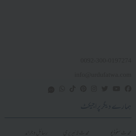
0092-300-0197274
info@urdufatwa.com
ہمارے دیگر پراجیکٹ
محدث سٹوڈیو
محدث لائبریری
رسائل و جرائد