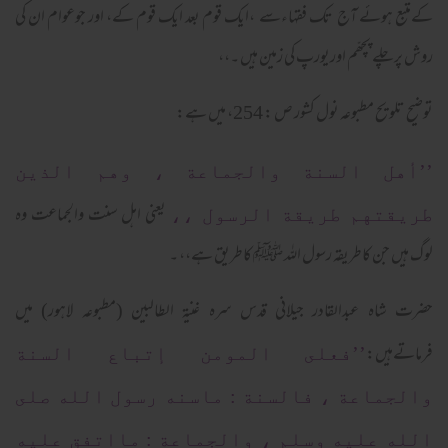
کےمتبع ہوئے آج تک فقہاءسے ،ایک قوم بعد ایک قوم کے، اور جوعوام ان کی
روش پرچلے پچھّم اوریورپ کی زمین ہیں ۔،،
توضیح تلویح مطبوعہ نول کشور ص : 254، میں ہے:
’’أهل السنة والجماعة ، وهم الذين
یعنی اہل سنت والجماعت وہ
طريقتهم طريقة الرسول ،،
لوگ ہیں جن کاطریقہ رسول اللہ ﷺ کاطریق ہے،، ۔
حضرت شاہ عبدالقادر جیلانی قدس سرہ غنیۃ الطالبین (مطبوعہ لاہور) میں
فرماتےہیں:
’’فعلى المومن إتباع السنة
والجماعة ، فالسنة : ماسنه رسول الله صلى
الله عليه وسلم ، والجماعة : مااتفق عليه