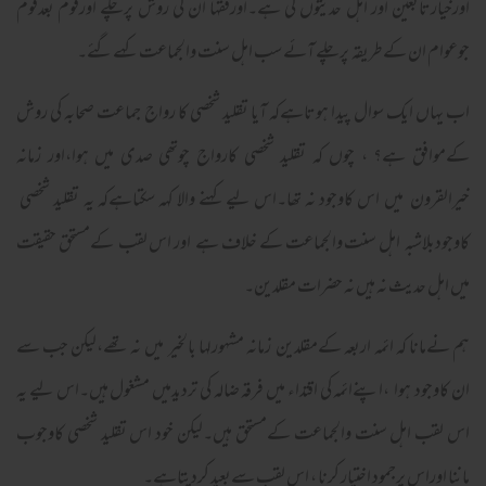
اورخیارتابعین اور اہل حدیثوں کی ہے۔اورفقہا ان کی روش پرچلے اورقوم بعدقوم
جوعوام ان کےطریقہ پرچلے آئے سب اہل سنت والجماعت کہےگئے۔
اب یہاں ایک سوال پیدا ہوتاہےکہ آیا تقلید شخصی کا رواج جماعت صحابہ کی روش
کےموافق ہے؟ ، چوں کہ تقلید شخصی کارواج چوتھی صدی میں ہوا،اور زمانہ
خیرالقرون میں اس کاوجود نہ تھا۔اس لیے کہنے والا کہہ سکتاہےکہ یہ تقلید شخصی
کاوجودبلاشبہ اہل سنت والجماعت کے خلاف ہے اور اس لقب کےمستحق حقیقت
میں اہل حدیث نہ ہیں نہ حضرات مقلدین۔
ہم نےمانا کہ ائمہ اربعہ کےمقلدین زمانہ مشہورلہا بالخیر میں نہ تھے،لیکن جب سے
ان کاوجود ہوا ،اپنےائمہ کی اقتداء میں فرقہ ضالہ کی تردیدمیں مشغول ہیں۔اس لیے یہ
اس لقب اہل سنت والجماعت کےمستحق ہیں۔لیکن خود اس تقلید شخصی کاوجوب
ماننا اوراس پرجمود اختیار کرنا ، اس لقب سےبعید کردیتاہے۔