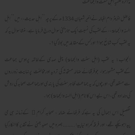
مذاکرہ علمیہ اہل سنت والجماعت
فاضل اڈیٹردام افبالہ نےاخیر شعبان 1334ھ کےپرچہ ’’ اہل حدیث ،، میں ’’ اہل
السنہ والجماعۃ ،، کےلقب کی نسبت ایک تاریخی سوال درج فرمایا ہے، منشا سوال یہ کہ
یہ لقب کب شائع ہوا؟ اورکس کےمقابلہ میں بولا گیا؟۔
الجواب: یہ لقب (اہل سنت والجماعۃ) پہلی صدی کےخاتمہ پراوس جماعت
کےلقب مشہورہوا، جوفرقہائے ضالہ مستحدثہ کی تردید اورمخالفت پرنہایت زورروں
سےمستعدتھی، اورچوں کہ یہ جماعت ظاہرسنت کی پابندی اورجماعت صحابہ کی روش
کی دلدادہ تھی، اس لیے اس کانام (اہل السنہ والجماعۃ) ہوا۔
تفصیل اس اجمال کی یہ ہےکہ فرفہائے ضالہ ، صحابہ کرام ﷢ کےزمانہ ہی می
پیداہوچکے تھے، اور فرقہ گمراہ نیاپیدا ........ بصرہ میں معبد جہنی نےتقدیر کاانکارکیا