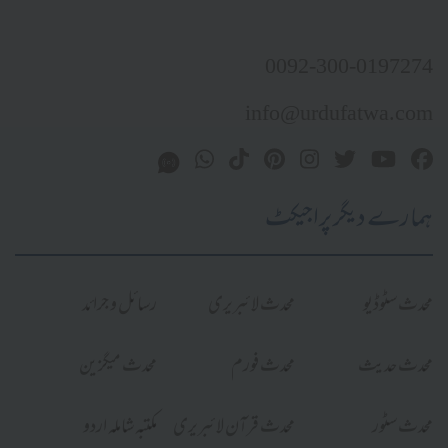
0092-300-0197274
info@urdufatwa.com
ہمارے دیگر پراجیکٹ
محدث سٹوڈیو
محدث لائبریری
رسائل و جرائد
محدث حدیث
محدث فورم
محدث میگزین
محدث سٹور
محدث قرآن لائبریری
مکتبہ شاملہ اردو