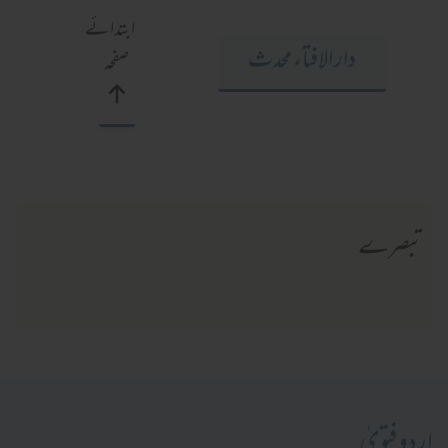
ابتدائے
دار الافتاء محدث
صفحہ
تبصرے
اردو فتویٰ