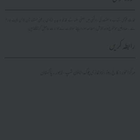
محدث فتویٰ، کتاب و سنت کی روشنی میں سلفی علما کے قدیم و جدید فتاویٰ پر مبنی مستند آن لائن پلیٹ فارم
ہے۔ صارفین موضوع وار تلاش، مطالعہ اور اپنے سوالات کے جوابات حاصل کر سکتے ہیں۔
رابطہ کریں
مرکز النور: کالج روڈ، نزد غازی چوک، ٹاؤن شپ، لاہور ۔ پاکستان