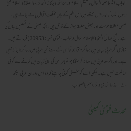
الوهاب بشرط صحة السؤال وعلیکم السلام ورحمة اللہ وبرکاته الحمد لله، والصلاة والسلام علىٰ
رسول الله، أما بعد! اس مسئلے میں اہل علم کے ہاں مختلف اقوال پائے جاتے ہیں۔
بعض مطلقا حرمت اور بعض مطلقا جواز کے قائل ہیں ،جبکہ بعض نے تفصیل بیان کی
ہے ۔ شیخ صالح المنجد (الإسلام سؤال وجواب ،فتوی نمبر: 20953)فرماتے ہیں۔
نمازی اگر عربی زبان میں دعا کر سکتا ہو تو اس کے لئے غیر عربی میں دعا کرنا جائز نہیں
ہے۔ اور اگر وہ عربی میں دعا نہ کر سکتا ہو تو پھر اس کی اپنی زبان میں کرنے سے کوئی
ممانعت نہیں ہے۔ لیکن اسے کوشش کرنی چاہئے کہ وہ اس دوران عربی سیکھ
لے۔ ھذا ما عندی واللہ اعلم بالصواب
محدث فتویٰ کمیٹی