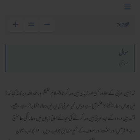
767
سوال
مسائل
نماز میں عربی کے علاوہ کسی اور زبان میں دعا کرنا السلام عليكم ورحمة الله وبركاته کیا نماز
میں جہاں دعا مانگنے کا حکم آیا ہے وہا ں غیر عربی زبان میں دعا مانگنا جائز ہے ،جیسے
تشہد میں درود کے بعد عربی میں دعا کرنے کی بجائے اپنی زبان میں دعا مانگی جاسکتی
ہے؟ قرآن اور سنّت اور سلف کے فہم مطابق جواب دیں ۔؟ الجواب بعون