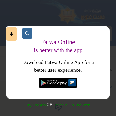
Fatwa Online
is better with the app
Download Fatwa Online App for a
ہوم پیج
پوچھے گئے سوال
کتب فتاوی
محدث کمیٹی کے فتاوی
better user experience.
کیس کی پیروی نہ کرنے کی وجہ سے عدالت کا خلع دے
دینا
OR
Try The App
Continue On The Web