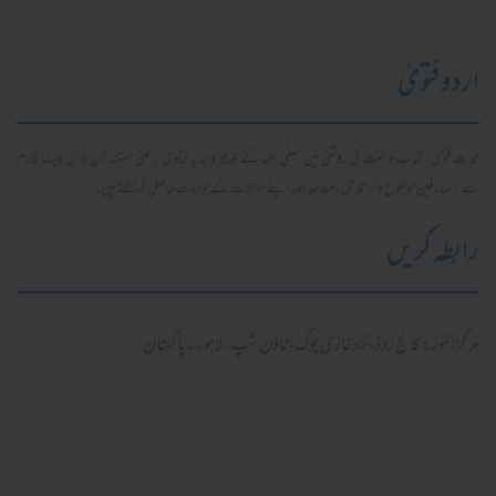
اردو فتویٰ
محدث فتویٰ، کتاب و سنت کی روشنی میں سلفی علما کے قدیم و جدید فتاویٰ پر مبنی مستند آن لائن پلیٹ فارم
ہے۔ صارفین موضوع وار تلاش، مطالعہ اور اپنے سوالات کے جوابات حاصل کر سکتے ہیں۔
رابطہ کریں
مرکز النور: کالج روڈ، نزد غازی چوک، ٹاؤن شپ، لاہور ۔ پاکستان