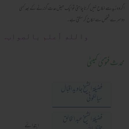
اگر وہ زید سے نکاح نہیں کرنا چاہتی تو ایک حیض عدت گزرنے کے بعد کسی
دوسرے شخص سے نکاح کر سکتی ہے۔
والله أعلم بالصواب.
محدث فتویٰ کمیٹی
فضيلة الشيخ جاويد اقبال
سيالكوٹی
فضيلة الشيخ عبد الخالق
ابتدائے