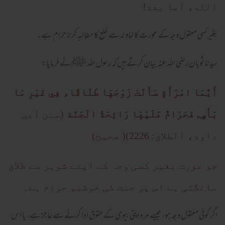
الله، أما بعد
!
بغیر کسی معقول وجہ کے عورت کا خاوند سے خلع کا مطالبہ کرنا حرام ہے۔
سیدنا ثوبان
رضی اللہ عنہ
بیان کرتے ہیں کہ رسول اللہ ﷺ نے فرمایا:
أَيُّمَا امْرَأَةٍ سَأَلَتْ زَوْجَهَا طَلَاقًا، فِي غَيْرِ مَا
بَأْسٍ, فَحَرَامٌ عَلَيْهَا رَائِحَةُ الْجَنَّة
(سنن أبي
داود، الطلاق: 2226)
)
صحيح)
جو عورت بغیر کسی وجہ کے اپنے شوہر سے طلاق
مانگتی ہے اس پر جنت کی خوشبو حرام ہے۔
اگر کوئی معقول وجہ ہو، جیسے مرد اپنی بیوی کے حقوق ادا کرنے سے عاجز ہے، یا اس