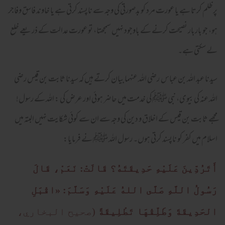
پر ظلم کرتا ہے یا عورت مرد کو بدصورتی کی وجہ سے ناپسند کرتی ہے یا خاوند فاسق وفاجر
ہو، جو باربار نصیحت کرنے کے باوجود نہیں سمجھتا، تو عورت عدالت کے ذریعے خلع
لے سکتی ہے۔
سیدنا عبد اللہ بن عباس رضی اللہ عنہما بیان کرتے ہیں کہ سیدنا ثابت بن قیس رضی
اللہ عنہ کی بیوی، نبی ﷺ کی خدمت میں حاضر ہوئی اور عرض کی : اللہ کے رسول!
مجھے ثابت بن قیس کے اخلاق و دین کی وجہ سے ان سے کوئی شکایت نہیں البتہ میں
اسلام میں کفر کو ناپسند کرتی ہوں۔ رسول اللہ ﷺ نے فرمایا:
أَتَرُدِّينَ عَلَيْهِ حَدِيقَتَهُ؟ قَالَتْ: نَعَمْ، قَالَ
رَسُولُ اللَّهِ صَلَّى اللهُ عَلَيْهِ وَسَلَّمَ: «اقْبَلِ
الحَدِيقَةَ وَطَلِّقْهَا تَطْلِيقَةً
(صحيح البخاري،