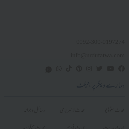
0092-300-0197274
info@urdufatwa.com
ہمارے دیگر پراجیکٹ
محدث سٹوڈیو
محدث لائبریری
رسائل و جرائد
محدث حدیث
محدث فورم
محدث میگزین