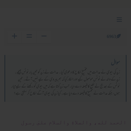
6963
سوال
زید کی بیوی نے عدالت میں تنسیخ نکاح کا دعوی کیا۔ عدالت نے زید کو تین بار نوٹس بھیجے۔
زید کے والد نے نوٹس موصول کیے اور انکار کیا کہ ہم پیروی کے لیے نہیں آتے۔ تین
نوٹس کے بعد جج نے خلع کا فیصلہ دے دیا۔ تب زید کہتا ہے کہ میں بیوی کو رکھنے کے لیے تیار
ہوں، جبکہ عدالت نے تنسیخ کا فیصلہ دے دیا ہے۔ کیا زید کی بیوی آگے نکاح کر سکتی ہے؟
الحمد لله، والصلاة والسلام علىٰ رسول