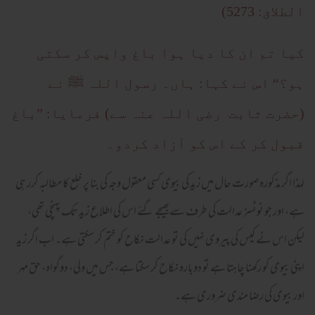
الطلاق: 5273)
کیا تم ان کا دیا ہوا باغ واپس کر سکتی
ہو؟“ اس نے کہا: ہاں۔ رسول اللہ ﷺ نے
(حضرت ثابت رضی اللہ عنہ سے) فرمایا: ”باغ
قبول کر کے اس کو آزاد کردو۔
لہذا اگر مذکورہ صورت حال میں زید کی بیوی کسی معقول وجہ کی بنا پر خلع کا مطالبہ کرر ہی
ہے، اور جو نوٹسز عدالت کی طرف سےبھیجے گئے اس کی اطلاع زید تک پہنچی تھی،
لیکن اس نے کیس کی پیروی نہیں کی تو عدالت نکاح کو ختم کر سکتی ہے۔ اب اگر زید
اپنی بیوی کو رکھنا چاہتا ہے تو دوبارہ نکاح کر سکتا ہے، جس میں ولی، دوگواہ، حق مہر
اور بیوی کی رضا مندی ضروری ہے۔