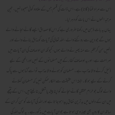
اس سے مراد غنا (گانا) ہے، اس ذات کی قسم جس کے علاوہ کوئی معبود نہیں، تین
مرتبہ انہوں نے اس بات کو دہرایا۔
یہاں یہ بات ذہن میں رکھنا ضروری ہے کہ اس کا مصداق ایسے گانے بجانے والے
ہوں گے جو دین سے روکنے والے، اللہ تعالیٰ کی آیات کو مذاق بنانے والے اور
انھیں سن کر تکبر سے منہ پھیرنے والے ہوں، کیونکہ ان اوصاف کی ان آیات میں
صراحت ہے، اور یہ اوصاف کفار کے ہیں مسلمانوں کے نہیں اور انھی کے لیے
ذلیل کرنے والا عذاب ہے۔ مسلمان کو ہونے والا عذاب تو اسے گناہوں سے پاک
کرنے کے لیے ہو گا۔ البتہ اس حقیقت سے انکار ممکن نہیں کہ مسلمان کہلانے
والے لوگ جو حرام عشقیہ گانے بجانے کو اپنا پیشہ یا شغل بنا لیتے ہیں، اس کے نتیجے
میں ان کے دلوں میں بدترین نفاق پیدا ہو جاتا ہے اور اللہ کی آیات کو سن کر ان کے
ساتھ ان کا رویہ بھی بعینہٖ وہی ہوتا ہے جو ان آیات میں مذکور ہے۔ یہ لوگ اللہ کی