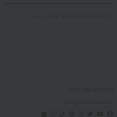
مرکز النور: کالج روڈ، نزد غازی چوک، ٹاؤن شپ، لاہور ۔ پاکستان
0092-300-0197274
info@urdufatwa.com