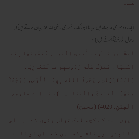
گے۔
ایک دوسری حدیث میں سیدنا ابو مالک اشعری رضی اللہ عنہ بیان کرتے ہیں کہ
رسول اللہﷺ نے فرمایا:
لَيَشْرَبَنَّ نَاسٌ مِنْ أُمَّتِي الْخَمْرَ، يُسَمُّونَهَا بِغَيْرِ
اسْمِهَا، يُعْزَفُ عَلَى رُءُوسِهِمْ بِالْمَعَازِفِ،
وَالْمُغَنِّيَاتِ، يَخْسِفُ اللَّهُ بِهِمُ الْأَرْضَ، وَيَجْعَلُ
مِنْهُمُ الْقِرَدَةَ وَالْخَنَازِير ) سنن ابن ماجه،
الْفِتَنِ: 4020) (صحيح)
میری امت کے کچھ لوگ شراب پئیں گے۔ وہ اس
کا کوئی اور نام رکھ لیں گے۔ ان کو گانے