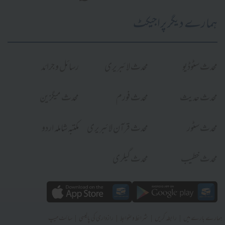
ہمارے دیگر پراجیکٹ
محدث سٹوڈیو
محدث لائبریری
رسائل و جرائد
محدث حدیث
محدث فورم
محدث میگزین
محدث سٹور
محدث قرآن لائبریری
مکتبہ شاملہ اردو
محدث خطیب
محدث گیلری
|
|
|
|
ہمارے بارے میں
رابطہ کریں
شرائط و ضوابط
رازداری کی پالیسی
سائٹ میپ