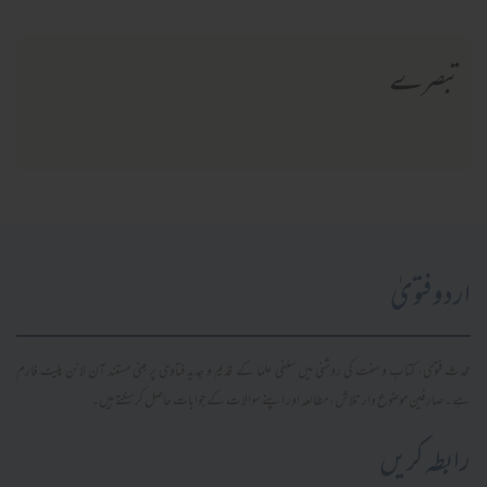
تبصرے
اردو فتویٰ
محدث فتویٰ، کتاب و سنت کی روشنی میں سلفی علما کے قدیم و جدید فتاویٰ پر مبنی مستند آن لائن پلیٹ فارم
ہے۔ صارفین موضوع وار تلاش، مطالعہ اور اپنے سوالات کے جوابات حاصل کر سکتے ہیں۔
رابطہ کریں