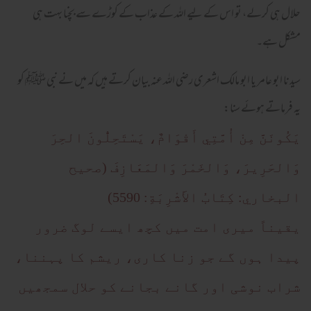
حلال ہی کرلے، تو اس کے لیے اللہ کے عذاب کے کوڑے سے بچنا بہت ہی
مشکل ہے۔
سیدنا ابو عامر یا ابو مالک اشعری رضی اللہ عنہ بیان کرتے ہیں کہ میں نے نبی ﷺ کو
یہ فرماتے ہوئے سنا:
يَكُونَنَّ مِنْ أُمَّتِي أَقْوَامٌ، يَسْتَحِلُّونَ الحِرَ
وَالحَرِيرَ، وَالخَمْرَ وَالمَعَازِفَ (صحيح
البخاري: كِتَابُ الأَشْرِبَةِ: 5590)
یقیناً میری امت میں کچھ ایسے لوگ ضرور
پیدا ہوں گے جو زنا کاری، ریشم کا پہننا،
شراب نوشی اور گانے بجانے کو حلال سمجھیں