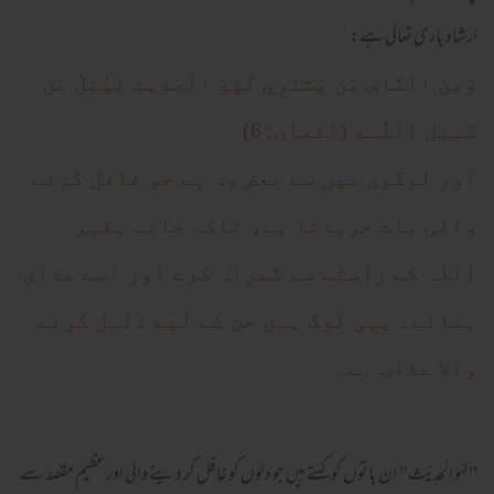
ارشاد باری تعالی ہے:
وَمِنَ النَّاسِ مَن يَشْتَرِ‌ي لَهْوَ الْحَدِيثِ لِيُضِلَّ عَن
سَبِيل اللَّـهِ (لقمان: 6)
اور لوگوں میں سے بعض وہ ہے جو غافل کرنے
والی بات خریدتا ہے، تاکہ جانے بغیر
اللہ کے راستے سے گمراہ کرے اور اسے مذاق
بنائے۔ یہی لوگ ہیں جن کے لیے ذلیل کرنے
والا عذاب ہے۔
"لَهْوَ الْحَدِيْثِ" ان باتوں کو کہتے ہیں جو دلوں کو غافل کر دینے والی اورعظیم مقصد سے