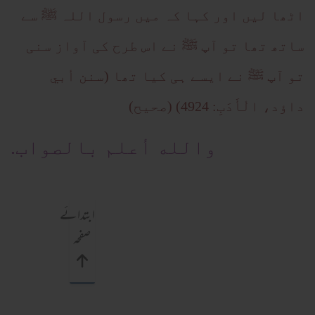
اٹھا لیں اور کہا کہ میں رسول اللہ ﷺ سے
ساتھ تھا تو آپ ﷺ نے اس طرح کی آواز سنی
تو آپ ﷺ نے ایسے ہی کیا تھا (سنن أبي
داؤد، الْأَدَبِ: 4924) (صحیح)
والله أعلم بالصواب.
ابتدائے
صفحہ