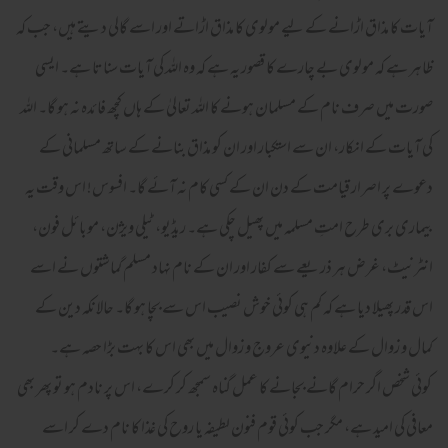
آیات کا مذاق اڑانے کے لیے مولوی کا مذاق اڑاتے اور اسے گالی دیتے ہیں، جب کہ
ظاہر ہے کہ مولوی بے چارے کا قصور یہ ہے کہ وہ اللہ کی آیات سناتا ہے۔ ایسی
صورت میں صرف نام کے مسلمان ہونے کا اللہ تعالیٰ کے ہاں کچھ فائدہ نہ ہو گا۔ اللہ
کی آیات کے انکار، ان سے استکبار اور ان کو مذاق بنانے کے ساتھ مسلمانی کے
دعوے پر اصرار قیامت کے دن ان کے کسی کام نہ آئے گا۔ افسوس! اس وقت یہ
بیماری بری طرح امتِ مسلمہ میں پھیل چکی ہے۔ ریڈیو، ٹیلی ویژن، موبائل فون،
انٹرنیٹ، غرض ہر ذریعے سے کفار اور ان کے نام نہاد مسلم گماشتوں نے اسے
اس قدر پھیلا دیا ہے کہ کم ہی کوئی خوش نصیب اس سے بچا ہو گا۔ حالانکہ دین کے
کمال و زوال کے علاوہ دنیوی عروج و زوال میں بھی اس کا بہت بڑا حصہ ہے۔
کوئی شخص اگر حرام گانے بجانے کا عمل گناہ سمجھ کر کرے، اس پر نادم ہو تو پھر بھی
معافی کی امید ہے، مگر جب کوئی قوم فنون لطیفہ یا روح کی غذا کا نام دے کر اسے