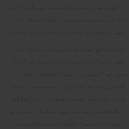
والیاں ساز بجاکر گانے سنائیں گی۔ اللہ
تعالیٰ انہیں زمین میں دھنسا دے گا اور ان
میں سے بعض کو بندر اور خنزیر بنا دے گا۔
جناب نافع بیان کرتے ہیں کہ سیدنا ابن
عمر رضی اللہ عنہما نے بانسری کی آواز
سنی تو انہوں نے اپنی انگلیاں اپنے
کانوں پر رکھ لیں اور راستے سے دور چلے
گئے۔ اور پھر مجھ سے پوچھا: اے نافع! کیا
بھلا کچھ سن رہے ہو؟ میں نے کہا: نہیں، تو
انہوں نے اپنی انگلیاں اپنے کانوں سے