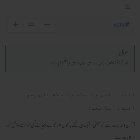
6110
سوال
گانے سننے والوں کے بارے میں احادیث میں کیا حکم آیا ہے؟
الحمد لله، والصلاة والسلام علىٰ رسول
الله، أما بعد!
قرآن و حدیث سے موسیقی، شیطان کے باجوں اور گانے بجانے کی حرمت واضح طور
پر ثابت ہے ۔