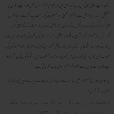
روک دینے والی ہوتی ہیں۔ چنانچہ اس میں ہر حرام کلام، ہر باطل اور ایسے اقوال پر
مشتمل ہر ہذیان داخل ہے جو کفر، فسق اور معصیت کی رغبت پیدا کرے، وہ اقوال
حق کو رد کرنے والے لوگوں کے ہوں، جو باطل کے ساتھ بحث کر کے حق کو زیر
کرنے کی کوشش کرتے ہیں، غیبت، چغلی، جھوٹ اور گالی گلوچ کی صورت میں ہوں
یا گانے بجانے، شیطان کے باجوں اور غافل کر دینے والی داستانوں اور افسانوں کی
صورت میں ہوں، جن کا نہ دنیا میں کوئی فائدہ ہو نہ آخرت میں۔ تو لوگوں کی یہ قسم وہ
ہے جو ہدایت والی بات چھوڑ کر "لَهْوَ" والی بات خریدتی ہے۔‘‘
سيدنا عبد اللہ بن مسعود رضی اللہ عنہ سے جب اس آيت كے بارے میں پوچھا گیا تو
انہوں نے فرمایا:
الغناء، والذي لا إله إلا هو، يردّدها ثلاث
مرّات (تفسير طبري: ج20، ص127)