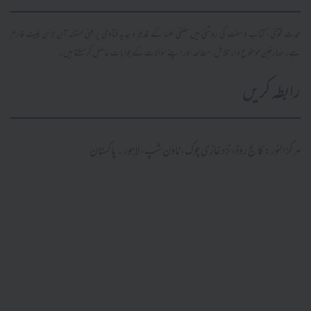
محدث فتویٰ، کتاب و سنت کی روشنی میں سلفی علما کے قدیم و جدید فتاویٰ پر مبنی مستند آن لائن پلیٹ فارم
ہے۔ صارفین موضوع وار تلاش، مطالعہ اور اپنے سوالات کے جوابات حاصل کر سکتے ہیں۔
رابطہ کریں
مرکز النور: کالج روڈ، نزد غازی چوک، ٹاؤن شپ، لاہور ۔ پاکستان