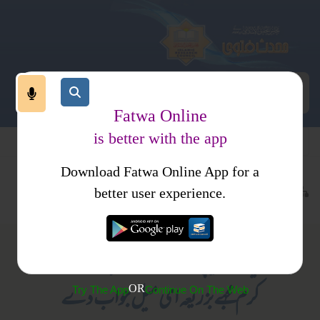
Fatwa Online
is better with the app
Download Fatwa Online App for a
ہوم پیج
پوچھے گئے سوال
کتب فتاوی
محدث کمیٹی کے فتاوی
better user experience.
فرقہ سیفیہ کےپیچهےنمازکرناکیساهے۔۔۔۔۔ازراہ
OR
کرم مجهےبزریعہ ای میل جواب دے
Try The App
Continue On The Web