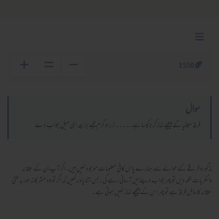
1550
سوال
فرقہ سیفیہ کےپیچهےنمازکرناکیساهے۔۔۔۔۔ازراہ کرم مجهےبزریعہ ای میل جواب دے
مذکورہ فرقے کے حوالے سے ہمارے پاس کافی معلومات موجود نہیں ہیں۔اگر آپ ان کے عقائد
ونظریات لکھ دیں تو پھر جواب دینے میں آسانی رہے گی۔بس اتنا یاد رکھیں کہ اگر تو وہ مشرکانہ اور بدعتی
عقائد کا حامل فرقہ ہے تو پھر اس کے پیچھے نماز نہیں ہوتی ہے۔