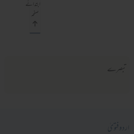
ابتدائے
صفحہ
تبصرے
اردو فتویٰ