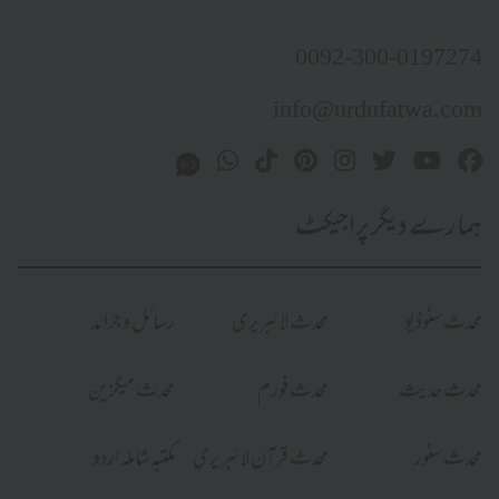
0092-300-0197274
info@urdufatwa.com
ہمارے دیگر پراجیکٹ
محدث سٹوڈیو
محدث لائبریری
رسائل و جرائد
محدث حدیث
محدث فورم
محدث میگزین
محدث سٹور
محدث قرآن لائبریری
مکتبہ شاملہ اردو