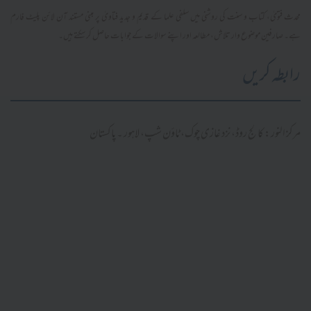
محدث فتویٰ، کتاب و سنت کی روشنی میں سلفی علما کے قدیم و جدید فتاویٰ پر مبنی مستند آن لائن پلیٹ فارم
ہے۔ صارفین موضوع وار تلاش، مطالعہ اور اپنے سوالات کے جوابات حاصل کر سکتے ہیں۔
رابطہ کریں
مرکز النور: کالج روڈ، نزد غازی چوک، ٹاؤن شپ، لاہور ۔ پاکستان