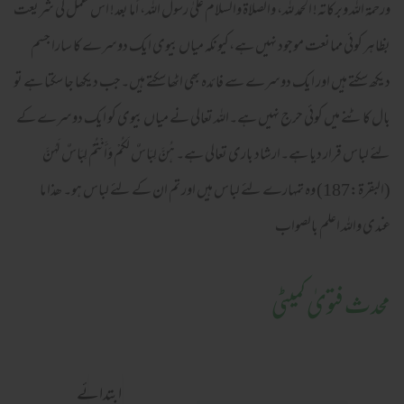
ورحمة اللہ وبرکاته! الحمد لله، والصلاة والسلام علىٰ رسول الله، أما بعد! اس عمل کی شریعت
بظاہر کوئی ممانعت موجود نہیں ہے،کیونکہ میاں بیوی ایک دوسرے کا سارا جسم
دیکھ سکتے ہیں اور ایک دوسرے سے فائدہ بھی اٹھا سکتے ہیں۔جب دیکھا جا سکتا ہے تو
بال کاٹنے میں کوئی حرج نہیں ہے۔اللہ تعالی نے میاں بیوی کو ایک دوسرے کے
لئے لباس قرار دیا ہے۔ارشاد باری تعالی ہے۔ هُنَّ لِبَاسٌ لَكُمْ وَأَنْتُمْ لِبَاسٌ لَهُنَّ
(البقرۃ:187) وہ تمہارے لئے لباس ہیں اور تم ان کے لئے لباس ہو۔ ھذا ما
عندی واللہ اعلم بالصواب
محدث فتویٰ کمیٹی
ابتدائے