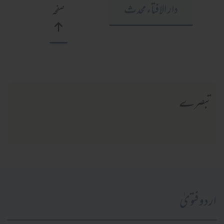
دار الافتاء محدث
صفحہ
تبصرے
اردو فتویٰ