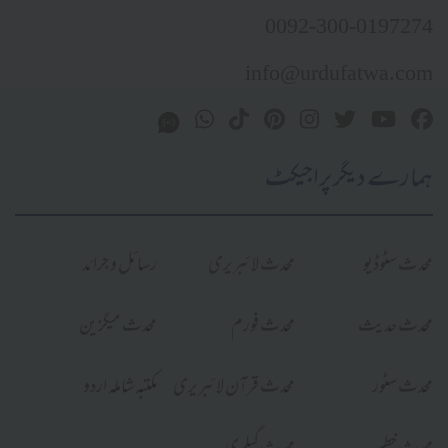
0092-300-0197274
info@urdufatwa.com
ہمارے دیگر پراجیکٹ
محدث سٹوڈیو
محدث لائبریری
رسائل و جرائد
محدث حدیث
محدث فورم
محدث میگزین
محدث سٹور
محدث قرآن لائبریری
مکتبہ شاملہ اردو