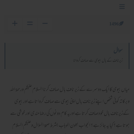
1496
سوال
زیرناف کے بال بیوی سے صاف کروانا
میاں بیوی کا ایک دوسرے کے زیر ناف بال صاف کرنا السلام عليكم ورحمة الله
وبركاته کوئی شخص اپنے زیرناف بال اپنی بیوی سےصاف کرواتاہےاور بیوی
کےزیرناف بال خودصاف کرتا ہےاوریہ کام دونوں کی رضا مندی اور خوشی سے
ہوتا ہے؟کیا یہ جائز ہے؟ الجواب بعون الوهاب بشرط صحة السؤال وعلیکم السلام