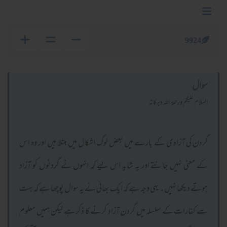
9924
سوال
السلام عليكم ورحمة الله وبركاته
گردن کی آزادی کے بارے میں بعض لوگ اشکال میں مبتلا ہیں اور وہ اس
کے معنی نہیں جانتے اور یہ شاید اس لیے کہ انہوں نے گردنوں کو آزاد
ہوتے دیکھا نہیں۔ یہی وجہ ہے کہ ایک بھائی نے یہ سوال پوچھا ہے کہ بہت
سے کفارات کے سلسلہ میں گردن آزاد کرنے کا ذکر ہے لیکن ہمیں معلوم