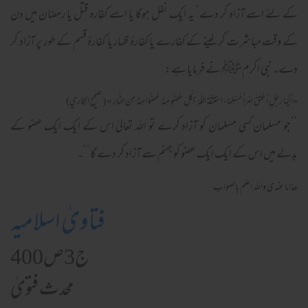
کے لئے اسے آزاد کر دے‘ یہ ایک نفل ہوگا یا اسے کفارہ قتل یا رمضان میں دن
کے وقت مباشرت کر لینے کے کفارے یا کفارۂ ظہار یا کفارۂ قسم کے طور پر آزاد کر
دے۔ نبی اکرمﷺ نے فرمایا ہے:
«أَيُّمَا رَجُلٍ أَعْتَقَ امْرَأً مُسْلِمًا، اسْتَنْقَذَ اللَّهُ بِكُلِّ عُضْوٍ مِنْهُ عُضْوًا مِنْهُ مِنَ النَّارِ » ( صحيح البخاري)
’’جو مسلمان کسی مسلمان کو آزاد کرے تو اللہ تعالیٰ اس کے ایک ایک عضو کے
بدلے میں اس کے ایک ایک عضو کو جہنم سے آزاد کر دے گا‘‘۔
ھذا ما عندی واللہ اعلم بالصواب
فتاویٰ اسلامیہ
ج3ص400
محدث فتویٰ