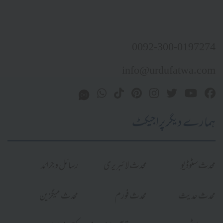
0092-300-0197274
info@urdufatwa.com
ہمارے دیگر پراجیکٹ
محدث سٹوڈیو
محدث لائبریری
رسائل و جرائد
محدث حدیث
محدث فورم
محدث میگزین