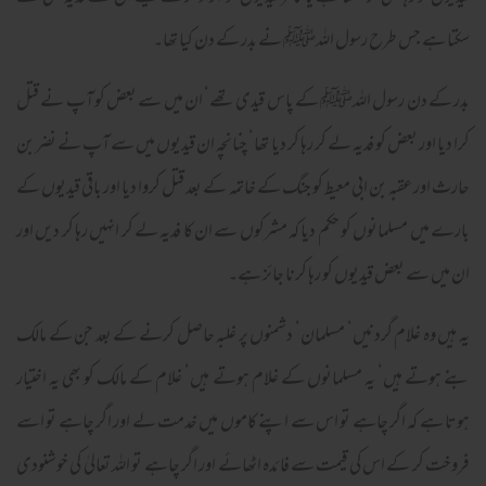
سکتا ہے جس طرح رسول اللہﷺ نے بدر کے دن کیا تھا۔
بدر کے دن رسول اللہﷺ کے پاس قیدی تھے‘ ان میں سے بعض کو آپ نے قتل
کرا دیا اور بعض کو فدیہ لے کر رہا کر دیا تھا‘ چنانچہ ان قیدیوں میں سے آپ نے نضر بن
حارث اور عقبہ بن ابی معیط کو جنگ کے خاتمہ کے بعد قتل کروا دیا اور باقی قیدیوں کے
بارے میں مسلمانوں کو حکم دیا کہ مشرکوں سے ان کا فدیہ لے کر انہیں رہا کر دیں اور
ان میں سے بعض قیدیوں کو رہا کرنا جائز ہے۔
یہ ہیں وہ غلام گردنیں‘ مسلمان‘ دشمنوں پر غلبہ حاصل کرنے کے بعد جن کے مالک
بنے ہوتے ہیں‘ یہ مسلمانوں کے غلام ہوتے ہیں‘ غلام کے مالک کو بھی یہ اختیار
ہوتا ہے کہ اگر چاہے تو اس سے اپنے کاموں میں خدمت لے اور اگر چاہے تو اسے
فروخت کر کے اس کی قیمت سے فائدہ اٹھائے اور اگر چاہے تو اللہ تعالیٰ کی خوشنودی