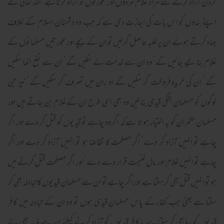
گردن آزاد کرنے سے مراد غلام مردوں اور عورتوں کو آزاد کرنا ہے‘ اللہ تعالیٰ نے
اپنے بندوں کو اس بات کی اجازت دی ہے کہ جب وہ دشمنان اسلام کے خلاف
جہاد کرتے ہوئے ان پر غلبہ حاصل کر لیں تو ان کے بچے اور عورتیں مسلمانوں کے
غلام بنا لیے جائیں گے‘ وہ ان سے خدمت لے سکیں گے‘ ان سے نفع اٹھا سکیں
گے‘ ان کی خریدوفروخت کر سکیں گے او ران میں تصرف کر سکیں گے‘ نیز جن
لوگوں کو مسلمان جنگی قیدی بنا لیں وہ بھی اسی طرح ان کے غلام بن جاتے ہیں اور
مسلمان حکمران کو یہ اختیار ہوتا ہے کہ اگر وہ چاہے تو قیدیوں کو قتل کر دے اور اگر
چاہے تو انہیں آزاد کر دے‘ اگر مصلحت کا تقاضا ہو تو انہیں آزاد کر دے اور اگر
چاہے تو انہیں غلام اور مال غنیمت قرار دے دے‘ اور اگر مصلحت قتل کرنے میں
ہو تو انہیں قتل بھی کر سکتا ہے اور اگر چاہے تو ان سے مسلمان قیدیوں کا تبادلہ بھی کر
سکتا ہے یعنی جب کفار کے پاس مسلمان قیدی ہوں تو وہ ان کے تبادلہ میں کافر
قیدیوں کو رہا بھی کر سکتا ہے یا کافر قیدیوں کو آزاد کرنے کیلئے ان سے فدیہ بھی لے