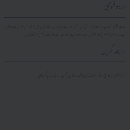
اردو فتویٰ
محدث فتویٰ، کتاب و سنت کی روشنی میں سلفی علما کے قدیم و جدید فتاویٰ پر مبنی مستند آن لائن پلیٹ فارم
ہے۔ صارفین موضوع وار تلاش، مطالعہ اور اپنے سوالات کے جوابات حاصل کر سکتے ہیں۔
رابطہ کریں
مرکز النور: کالج روڈ، نزد غازی چوک، ٹاؤن شپ، لاہور ۔ پاکستان