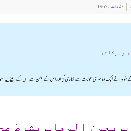
مشاہدات : 1967
ه وبركاته
 کے شوہر نے ایک دوسری عورت سے شادی کی اور اس کے بطن سے اس کے بیٹے پیدا ہوئے 
ب بعون الوهاب بشرط صح