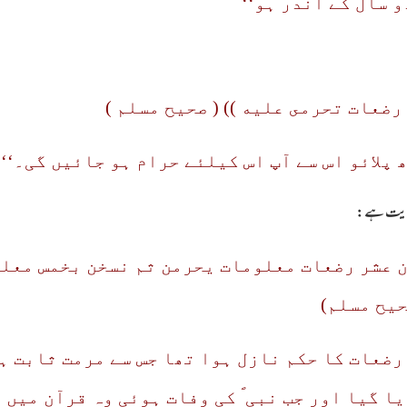
و سال کے اندر ہو‘‘
رضعات تحرمى عليه )) ( صحيح مسلم )
پلائو اس سے آپ اس کیلئے حرام ہو جائیں گی۔‘‘
روایت ہے:
ن عشر رضعات معلومات يحرمن ثم نسخن بخمس معل
حيح مسلم)
 رضعات کا حکم نازل ہوا تھا جس سے مرمت ثابت ہ
ا گیا اور جب نبی ؐ کی وفات ہوئی وہ قرآن میں 