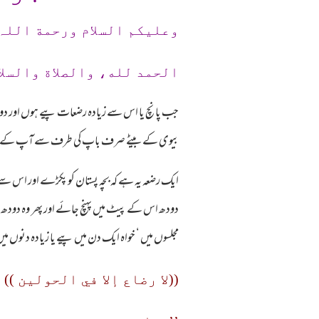
وعلیکم السلام ورحمة اللہ
الحمد لله، والصلاة والسلا
جب پانچ یا اس سے زیادہ رضعات پیے ہوں اور د
بیوی کے بیٹے صرف باپ کی طرف سے آپ کے رض
ایک رضعہ یہ ہے کہ بچہ پستان کو پکڑے اور اس سے 
دودھ اس کے پیٹ میں پہنچ جائے اور پھر وہ دودھ پی
مجلسوں میں ‘ خواہ ایک دن میں پیے یا زیادہ دنوں میں
((لا رضاع إلا في الحولين ))