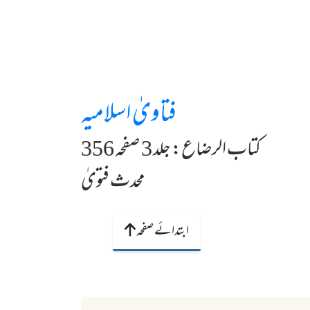
فتاویٰ اسلامیہ
کتاب الرضاع: جلد 3 صفحہ 356
محدث فتویٰ
ابتدائے صفحہ