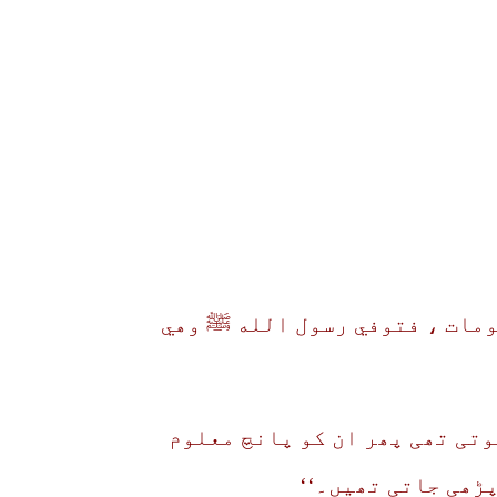
ومات ، فتوفي رسول الله ﷺ وهي
وتی تھی پھر ان کو پانچ معلوم
پڑھی جاتی تھیں۔‘‘