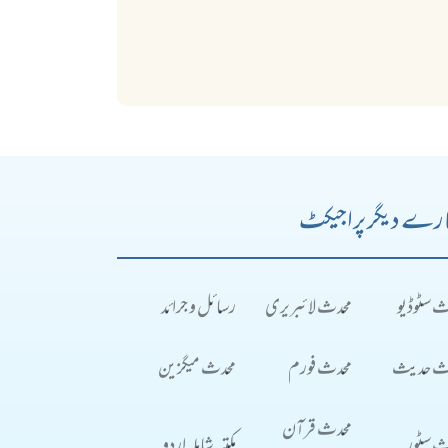
رے دیگر پراجیکٹ
ث سٹوڈیو
محدث لائبریری
رسائل و جرائد
ث حدیث
محدث فورم
محدث میگزین
محدث قرآن
ث سٹور
مکتبہ شاملہ اردو