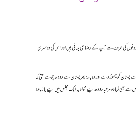
دونوں کی طرف سے آپ کے رضاعی بھائی ہیں اور اس کی دوسری
ے پستان کو چھوڑ دے اور دوبارہ پھر پستان سے دودھ چوسے حتی کہ
سے بھی زیادہ مرتبہ دودھ پیے خواہ یہ ایک مجلس میں پیے یا زیادہ