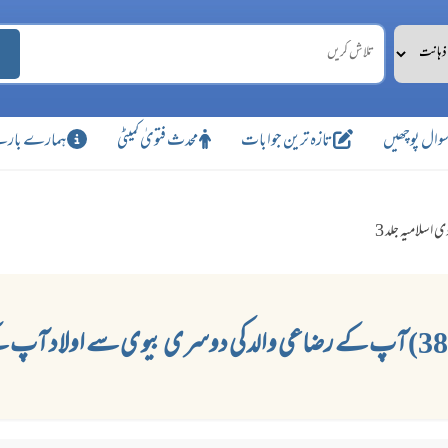
وال پوچھیں
تازہ ترین جوابات
محدث فتویٰ کمیٹی
ہمارے بارے
ی اسلامیہ جلد 3