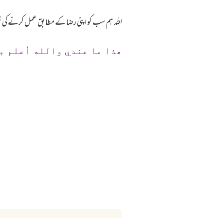
اللہ ہم سب کو اپنی رضا کے مطابق عمل کرنے کی ت
ھذا ما عندي والله أعلم ب