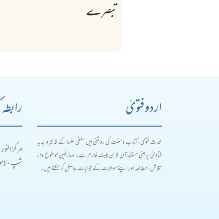
تبصرے
اردو فتویٰ
رابطہ 
محدث فتویٰ، کتاب و سنت کی روشنی میں سلفی علما کے قدیم و جدید
مرکز النور
فتاویٰ پر مبنی مستند آن لائن پلیٹ فارم ہے۔ صارفین موضوع وار
شپ، لاہور
تلاش، مطالعہ اور اپنے سوالات کے جوابات حاصل کر سکتے ہیں۔