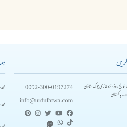
کریں
ہما
0092-300-0197274
محد
: کالج روڈ، نزد غازی چوک، ٹاؤن
 ۔ پاکستان
info@urdufatwa.com
محد
محد