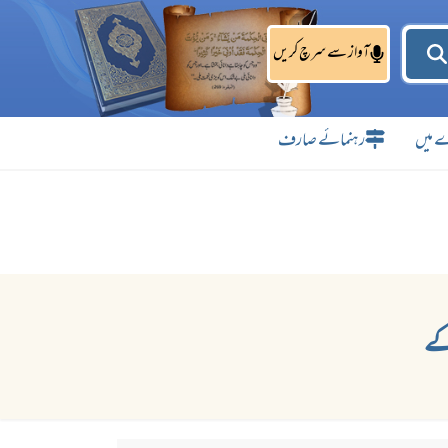
آواز سے سرچ کریں
 میں
رہنمائے صارف