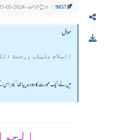
9857
تاریخ اشاعت : 2024-05-25
سوال
السلام عليكم ورحمة الل
میں نے ایک عورت کا دودھ پیا تھا ‘ پھر اس
الجوا