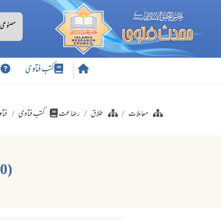
کتب فتاوی
س
معاملات
طلاق
رضاعت
کتب فتاوی
فتاو
(380) آپ کے رضاعی والد کی دوسری بیوی سے اولاد آپ کے