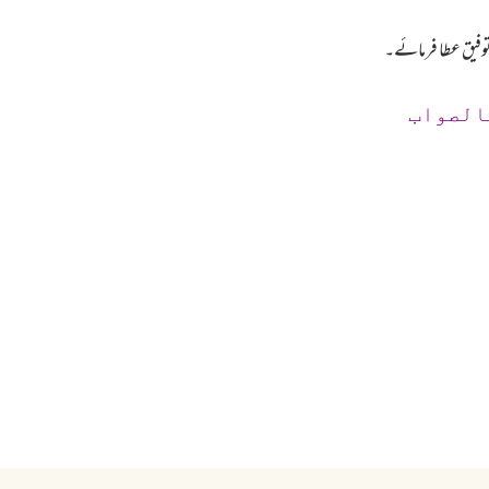
وفیق عطا فرمائے۔
الصواب