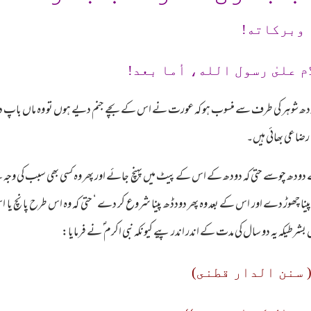
 وبرکاته!
م علىٰ رسول الله، أما بعد!
ودھ شوہر کی طرف سے منسوب ہو کہ عورت نے اس کے بچے جنم دیے ہوں تو وہ ماں باپ 
اعی بھائی ہیں۔
دودھ چوسے حتی کہ دودھ کے اس کے پیٹ میں پہنچ جائے اور پھر وہ کسی بھی سبب کی وجہ س
نا چھوڑ دے اور اس کے بعد وہ پھر دودڈھ پینا شروع کر دے ‘ حتی کہ وہ اس طرح پانچ یا اس 
 بشرطیکہ یہ دو سال کی مدت کے اندر اندر پیے کیونکہ نبی اکرم ؐ نے فرمایا:
 ( سنن الدار قطنى)