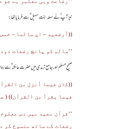
’’رضاعت وہی معتبر ہے جو د
نیز آپ ؐ نے سہلہ بنت سہیل ؓ سے فرمایا تھا:
((أرضعيه – اي سالما – خمس 
’’سالم کو پانچ رضعات دودھ 
صحیح مسلم اور جامع ترمدی میں حضرت عائشہ ؓ سے 
((كان فيما أنزل من القرآ
فيما يقرأ من القرآن)) ( ص
’’قرآن مجید میں دس معلوم
رضعات کے ساتھ منسوخ کر دی