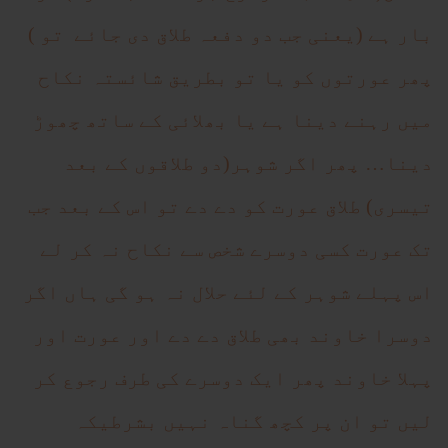
بار ہے (یعنی جب دو دفعہ طلاق دی جائے تو )
پھر عورتوں کو یا تو بطریق شائستہ نکاح
میں رہنے دینا ہے یا بھلائی کے ساتھ چھوڑ
دینا… پھر اگر شوہر(دو طلاقوں کے بعد
تیسری) طلاق عورت کو دے دے تو اس کے بعد جب
تک عورت کسی دوسرے شخص سے نکاح نہ کر لے
اس پہلے شوہر کے لئے حلال نہ ہو گی ہاں اگر
دوسرا خاوند بھی طلاق دے دے اور عورت اور
پہلا خاوند پھر ایک دوسرے کی طرف رجوع کر
لیں تو ان پر کچھ گناہ نہیں بشرطیکہ