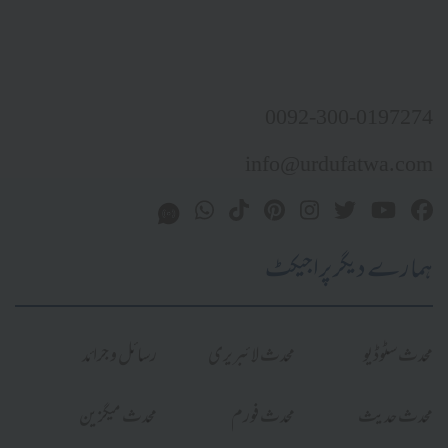
0092-300-0197274
info@urdufatwa.com
ہمارے دیگر پراجیکٹ
محدث سٹوڈیو
محدث لائبریری
رسائل و جرائد
محدث حدیث
محدث فورم
محدث میگزین