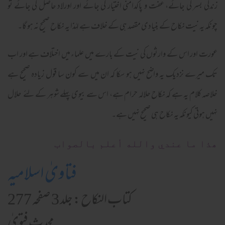
زندگی بسر کی جائے، عفت و پاکدامنی اختیار کی جائے اور اورلاد حاصل کی جائے تو
چونکہ یہ نیت نکاح کے بنیادی مقصد ہی کے خلاف ہے لہٰذا یہ نکاح صحیح نہ ہو گا۔
عورت اور اس کے وارثوں کی نیت کے بارے میں علماء میں اختلاف ہے اور اب
تک میرے نزدیک یہ واضح نہیں ہو سکا کہ ان میں سے کون سا قول زیادہ صحیح ہے
خلاصہ کلام یہ ہے کہ نکاح حلالہ حرام ہے، اس سے بیوی پہلے شوہر کے لئے حلال
نہیں ہوتی کیونکہ یہ نکاح ہی صحیح نہیں ہے۔
ھذا ما عندي والله أعلم بالصواب
فتاویٰ اسلامیہ
کتاب النکاح : جلد 3 صفحہ 277
محدث فتویٰ