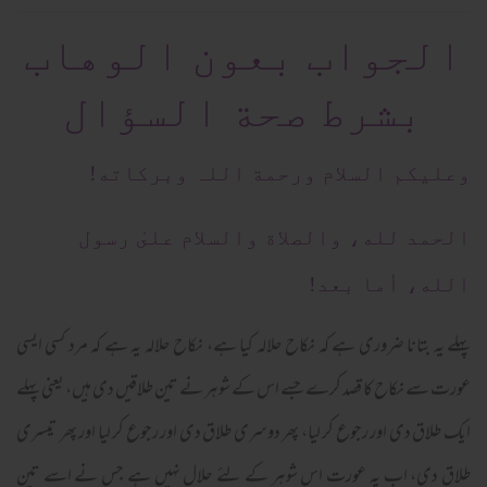
الجواب بعون الوهاب
بشرط صحة السؤال
وعلیکم السلام ورحمة اللہ وبرکاته!
الحمد لله، والصلاة والسلام علىٰ رسول
الله، أما بعد!
پہلے یہ بتانا ضروری ہے کہ نکاح حلالہ کیا ہے، نکاح حلالہ یہ ہے کہ مرد کسی ایسی
عورت سے نکاح کا قصد کرے جسے اس کے شوہر نے تین طلاقیں دی ہیں، یعنی پہلے
ایک طلاق دی اور رجوع کر لیا، پھر دوسری طلاق دی اور رجوع کر لیا اور پھر تیسری
طلاق دی، اب یہ عورت اس شوہر کے لئے حلال نہیں ہے جس نے اسے تین