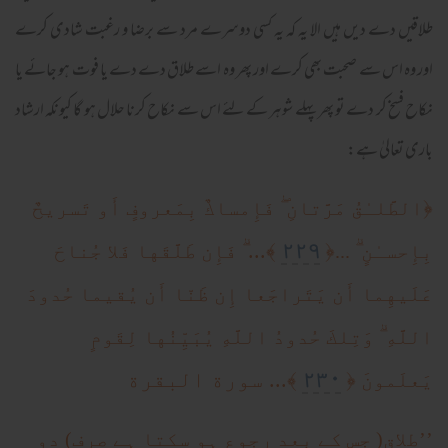
طلاقیں دے دیں ہیں الا یہ کہ یہ کسی دوسرے مرد سے برضا و رغبت شادی کرے
اور وہ اس سے صحبت بھی کرے اور پھر وہ اسے طلاق دے دے یا فوت ہو جائے یا
نکاح فسخ کر دے تو پھر پہلے شوہر کے لئے اس سے نکاح کرنا حلال ہو گا کیونکہ ارشاد
باری تعالیٰ ہے:
ۖ
﴿
الطَّلـٰقُ مَرَّ‌تانِ
فَإِمساكٌ بِمَعر‌وفٍ أَو تَسر‌يحٌ
٢٢٩
ۗ
﴾...
﴿
ۗ
بِإِحسـٰنٍ
...
فَإِن طَلَّقَها فَلا جُناحَ
عَلَيهِما أَن يَتَر‌اجَعا إِن ظَنّا أَن يُقيما حُدودَ
ۗ
اللَّهِ
وَتِلكَ حُدودُ اللَّهِ يُبَيِّنُها لِقَومٍ
٢٣٠
﴿
﴾... سورة البقرة
يَعلَمونَ
’’طلاق( جس کے بعد رجوع ہو سکتا ہے صرف) دو