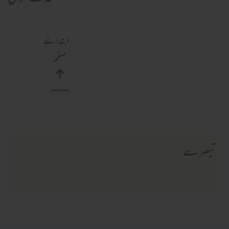
ابتدائے
صفحہ
تبصرے