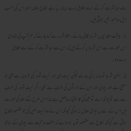
سے مباشرت کر کے اسے طلاق دے دینا۔ یہ ہے نکاح حلالہ! اور اس کی حسب
ذیل دو صورتیں ہوتی ہیں۔
1۔ بوقت عقد ہی یہ شرط لگائی جائے، مثلاً شوہر سے کہا جائے کہ ہم آپ کی شادی
اس عورت سے اس شرط پر کرتے ہیں کہ اس سے مباشرت کر کے اسے طلاق
دے دو۔
2۔ ایسی شرط تو عائد نہ کی جائے لیکن نیت یہی ہو ، نیت شوہر کی طرف سے بھی ہو
سکتی ہے اور بیوی اور اس کے وارثوں کی طرف سے بھی، اگر نیت شوہر کی طرف
سے ہے تو چونکہ اسے تو علیحدگی کا اختیار حاصل ہے لہٰذا اس طرح کے عقد کی صورت
میں اس کے لئے یہ بیوی حلال نہ ہو گی کیونکہ اس نے وہ نیت نہیں کی جو مقصود نکاح
ہوتی ہے کیونکہ نکاح سے مقصود تو یہ ہوتا ہے کہ الفت و محبت سے بیوی کے ساتھ