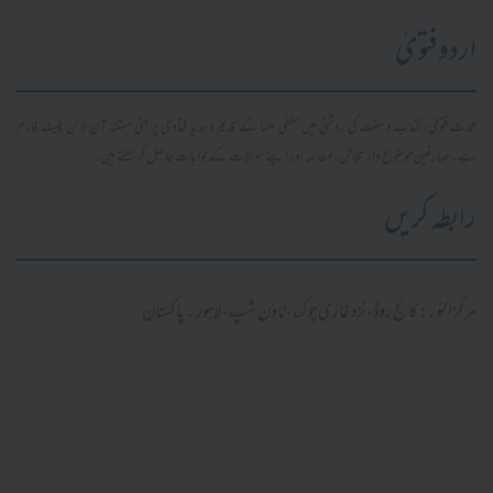
اردو فتویٰ
محدث فتویٰ، کتاب و سنت کی روشنی میں سلفی علما کے قدیم و جدید فتاویٰ پر مبنی مستند آن لائن پلیٹ فارم
ہے۔ صارفین موضوع وار تلاش، مطالعہ اور اپنے سوالات کے جوابات حاصل کر سکتے ہیں۔
رابطہ کریں
مرکز النور: کالج روڈ، نزد غازی چوک، ٹاؤن شپ، لاہور ۔ پاکستان