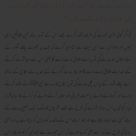
دونوں یقین کر لیں کہ اللہ تعالیٰ کی حدوں
کو قائم رکھ سکیں گے۔‘‘
تو اگر کوئی ایسی عورت کی طرف قصد کرے جسے اس کے شوہر نے تین طلاقیں دی
ہوں اور وہ اس سے اس نیت سے شادی کرے کہ جب یہ عورت پہلے شوہر کے
لئے حلال ہو جائے گی تو یہ اسے طلاق دے دے گا یعنی اس سے مباشرت کرنے
کے بعد اسے طلاق دے دے گا اور پھر عدت گزرنے کے بعد یہ نئے نکاح کے ساتھ
اپنے پہلے شوہر کے پاس چلی جائے گی تو یہ نکاح فاسد ہے نبیﷺ نے حلالہ کرنے
والے اور کروانے والے پر لعنت فرمائی اور حلالہ کرنے والے کو کرائے کا سانڈ قرار
دیا، کیونکہ یہ اس سانڈ بکرے کی طرح ہے جسے بکریوں کا مالک ایک معین مدت کے
لئے کسی سے ادھار لیتا ہے اور پھر اسے اس کے مالک کو واپس کر دیتا ہے یہ مرد بھی
سانڈ کی طرح ہے کہ اسے بھی کہا جاتا ہے کہ اس عورت سے شادی کر لو اور پھر اس