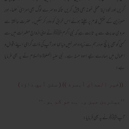
کریں اور خود اپنا عملی نمونہ بھی پیش کریں تاکہ دوسرے لوگ بھی امرائ‘ علماء اور
معززین کے نقش قدم پر چلتے ہوئے اس خرابی کو دور کر سکیں۔ حضرت عائشہؓ سے
مروی حدیث سے یہ ثابت ہے کہ نبی اکرمﷺ نے اپنی ازواج مطہرات میں سے
کسی کو بھی پانچ سو درہم سے زیادہ مہر نہیں دیا تھا اور آپ کی ذات گرامی اپنے اقوال و
اعمال میں ہمارے لیے اسوہ حسنہ ہے۔ نبی علیہ الصلوٰۃ والسلام نے یہ بھی فرمایا
ہے:
((خير الصداق أيسره )) ( سنن أبي داؤد)
’’بہترین مہر وہ ہے جو کم ہو۔‘‘
آپﷺ نے یہ بھی فرمایا: