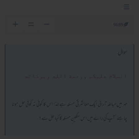
9689
سوال
السلام عليكم ورحمة الله وبركاته
مہر میں مبالغہ آرائی ایک معاشرتی مسئلہ ہے لہٰذا اس کا کوئی نہ کوئی حل ہونا
چاہئے‘ آپ کی رائے میں اس سنگین مسئلہ کا کیا حل ہے؟