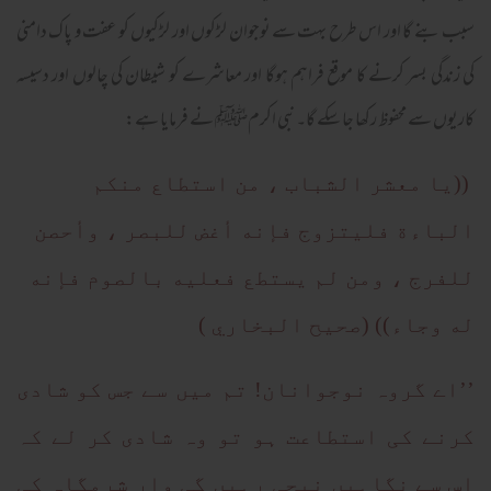
سبب بنے گا اور اس طرح بہت سے نوجوان لڑکوں اور لڑکیوں کو عفت و پاک دامنی
کی زندگی بسر کرنے کا موقع فراہم ہوگا اور معاشرے کو شیطان کی چالوں اور دسیسہ
کاریوں سے محفوظ رکھا جا سکے گا۔ نبی اکرمﷺ نے فرمایا ہے:
((يا معشر الشباب ، من استطاع منكم
الباءة فليتزوج فإنه أغض للبصر ، وأحصن
للفرج ، ومن لم يستطع فعليه بالصوم فإنه
له وجاء)) (صحيح البخاري )
’’اے گروہ نوجوانان! تم میں سے جس کو شادی
کرنے کی استطاعت ہو تو وہ شادی کر لے کہ
اس سے نگاہیں نیچی رہیں گی وار شرمگاہ کی