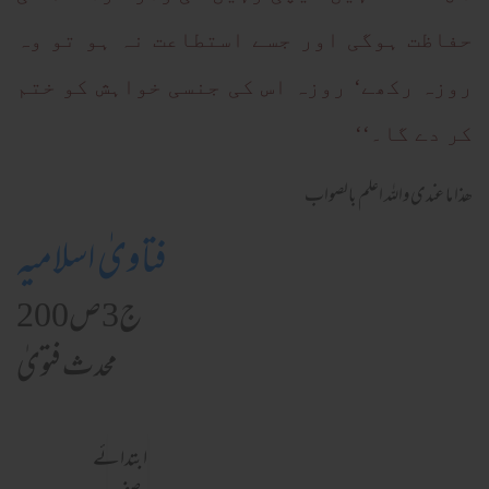
حفاظت ہوگی اور جسے استطاعت نہ ہو تو وہ
روزہ رکھے‘ روزہ اس کی جنسی خواہش کو ختم
کر دے گا۔‘‘
ھذا ما عندی واللہ اعلم بالصواب
فتاویٰ اسلامیہ
ج3ص200
محدث فتویٰ
ابتدائے