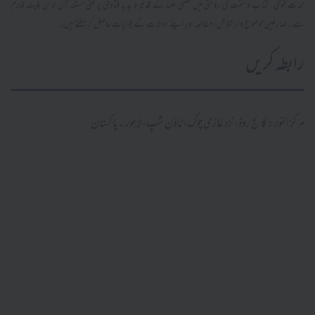
محدث فتویٰ، کتاب و سنت کی روشنی میں سلفی علما کے قدیم و جدید فتاویٰ پر مبنی مستند آن لائن پلیٹ فارم
ہے۔ صارفین موضوع وار تلاش، مطالعہ اور اپنے سوالات کے جوابات حاصل کر سکتے ہیں۔
رابطہ کریں
مرکز النور: کالج روڈ، نزد غازی چوک، ٹاؤن شپ، لاہور ۔ پاکستان