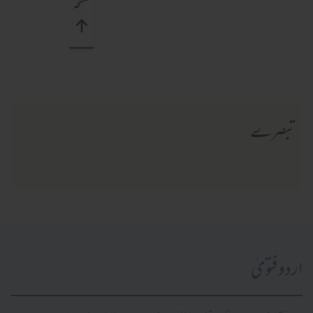
صفحہ
تبصرے
اردو فتویٰ