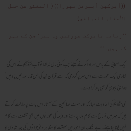
((أبركهن أيسرهن مهورا)) ( المغني عن حمل
الأسفار للعراقي)
’’زیادہ بابرکت عورتیں وہ ہیں‘ جن کے مہر
کم ہوں۔‘‘
ایک صحابی کے پاس مہر ادا کرنے کیلئے جب کوئی مال نہ تھا تو آپﷺ نے اس کی
شادی ایک عورت سے اس مہر پر کردی کہ اسے قرآن مجید کی جس قدر سورتیں یاد ہیں‘
وہ اپنی بیوی کو بھی یاد کرا دے۔
نبیﷺ کی احادیث مبارکہ اور سلف صالحین کے آثار اس بات پر دلالت کرتے
ہیں کہ مہر میں تسامح سے کام لینا چاہئے اور ولیمہ کی عورتوں میں بھی تکلف سے کام
نہیں لینا چاہئے۔ بے شک ان امور میں سبقت کا مظاہرہ نوجوانوں کی جلد شادی کا