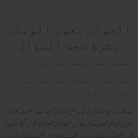
الجواب بعون الوهاب
بشرط صحة السؤال
وعلیکم السلام ورحمة اللہ وبرکاته!
الحمد لله، والصلاة والسلام علىٰ رسول
الله، أما بعد!
بے شک مہر میں مبالغہ آرائی ایک سنگین معاشرتی مسئلہ ہے۔ حکومت‘ علماء اور
معززین کو باہمی تعاون کے ذریعے اس مسئلے کا حل ڈھونڈنا چاہئی اس کیلئے لوگوں کو
بھی یہ نصیحت کی جائے کہ دو مہر میں تخفیف سے کام لیں‘ تخفیف کے فوائد بھی بیان