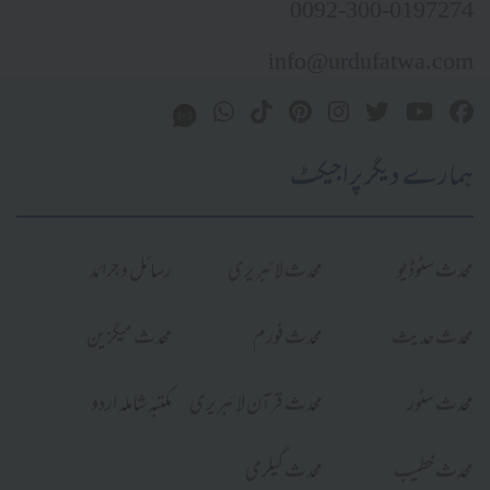
0092-300-0197274
info@urdufatwa.com
ہمارے دیگر پراجیکٹ
محدث سٹوڈیو
محدث لائبریری
رسائل و جرائد
محدث حدیث
محدث فورم
محدث میگزین
محدث سٹور
محدث قرآن لائبریری
مکتبہ شاملہ اردو
محدث خطیب
محدث گیلری