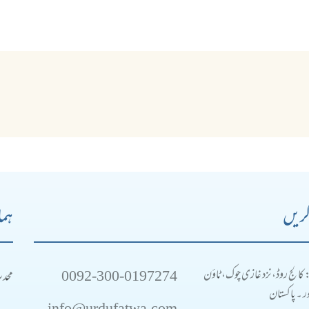
کریں
ہما
0092-300-0197274
محد
: کالج روڈ، نزد غازی چوک، ٹاؤن
 ۔ پاکستان