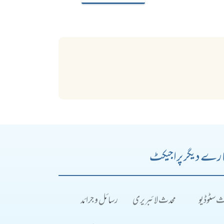
رے دیگر پراجیکٹ
ث سٹوڈیو
محدث لائبریری
رسائل و جرائد