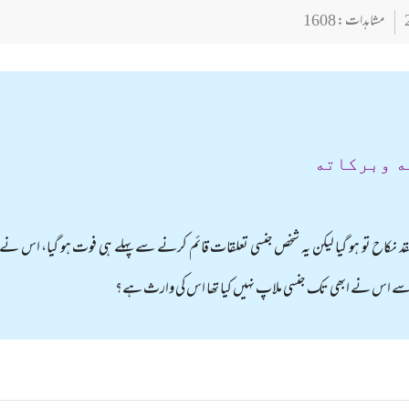
مشاہدات : 1608
ه وبركاته
ح تو ہو گیا لیکن یہ شخص جنسی تعلقات قائم کرنے سے پہلے ہی فوت ہو گیا، اس نے ترکہ 
جس سے اس نے ابھی تک جنسی ملاپ نہیں کیا تھا اس کی وارث ہے؟