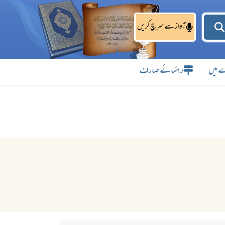
آواز سے سرچ کریں
 میں
رہنمائے صارف