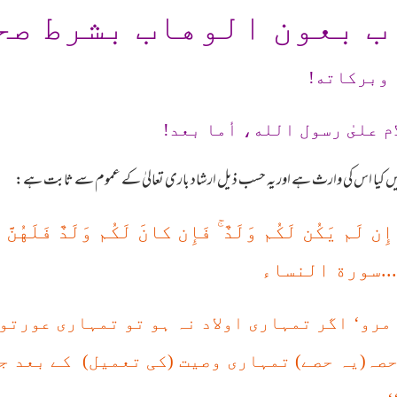
ب بعون الوهاب بشرط صح
 وبرکاته!
م علىٰ رسول الله، أما بعد!
ں کیا اس کی وارث ہے اور یہ حسب ذیل ارشاد باری تعالیٰ کے عموم سے ثابت ہے:
ۚ
م إِن لَم يَكُن لَكُم وَلَدٌ
فَإِن كانَ لَكُم وَلَدٌ فَلَهُنَّ ا
...سورة النساء
 مرو‘ اگر تمہاری اولاد نہ ہو تو تمہاری عورتو
 حصہ(یہ حصے) تمہاری وصیت (کی تعمیل) کے بعد ج