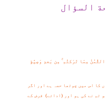
ة السؤال
ۚ
لثُّمُنُ مِمّا تَرَ‌كتُم
مِن بَعدِ وَصِيَّةٍ
ں کا اس میں چوتھا حصہ ہے اور اگر
و تم نے کی ہو اور (ادائے) قرض کے