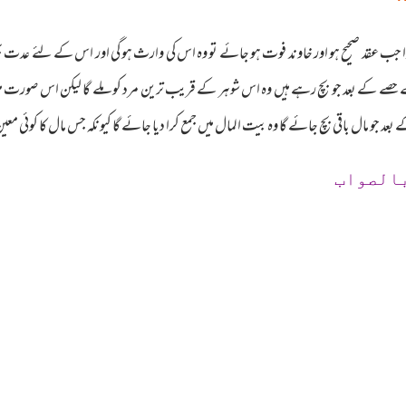
‘
 جب عقد صحیح ہو اور خاوند فوت ہو جائے تو وہ اس کی وارث ہو گی اور اس کے لئے عدت ب
کے حصے کے بعد جو بچ رہے ہیں وہ اس شوہر کے قریب ترین مرد کو ملے گا لیکن اس صورت
د جو مال باقی بچ جائے گا وہ بیت المال میں جمع کرا دیا جائے گا کیونکہ جس مال کا کوئی مع
بالصواب