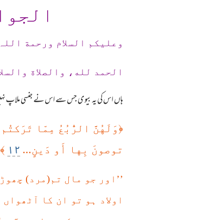
الجوا
وعلیکم السلام ورحمة اللہ
الحمد لله، والصلاة والسلا
ہاں اس کی یہ بیوی جس سے اس نے جنسی ملاپ نہی
﴿
وَلَهُنَّ الرُّ‌بُعُ مِمّا تَرَ‌كتُ
١٢
توصونَ بِها أَو دَينٍ...
﴾
’’اور جو مال تم(مرد) چھوڑ
اولاد ہو تو ان کا آٹھواں