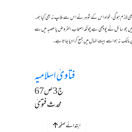
ھی لازم ہو گی، خواہ اس کے شوہر نے اس سے ملاپ نہ بھی کیا ہو۔
 میں جو سائل نے پوچھی ہے چونکہ اصحاب الفروض یا عصبہ میں سے
ین مالک نہ ہو اسے بیت المال میں جمع کرا دیا جاتا ہے۔
فتاویٰ اسلامیہ
ج3ص67
محدث فتویٰ
ابتدائے صفحہ