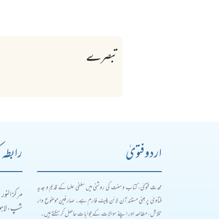
تبصرے
اردو فتویٰ
رابطہ 
محدث فتویٰ، کتاب و سنت کی روشنی میں سلفی علما کے قدیم و جدید
مرکز النور
فتاویٰ پر مبنی مستند آن لائن پلیٹ فارم ہے۔ صارفین موضوع وار
شپ، لاہور
تلاش، مطالعہ اور اپنے سوالات کے جوابات حاصل کر سکتے ہیں۔