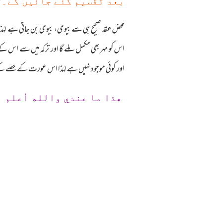
بعد تقسیم کئے جائیں گے۔‘
محض عقد صحیح ہی سے بیوی، بیوی بن جاتی ہے لہٰذا
اس کو مہر بھی مکمل ملے گا اور ترکہ میں سے اس 
اور کوئی موجود نہیں ہے لہٰذا اس عورت کے حصے کے بع
ھذا ما عندي والله أعلم 