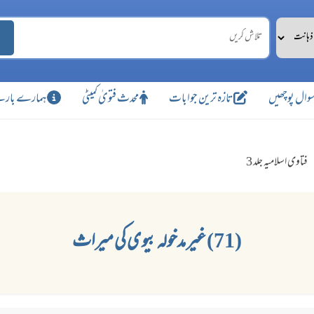
وال پوچھیں
تازہ ترین جوابات
محدث فتویٰ کمیٹی
ہمارے بارے
فتاوی اسلامیہ جلد 3
(71) غیر مدخولہ بیوی کی میراث