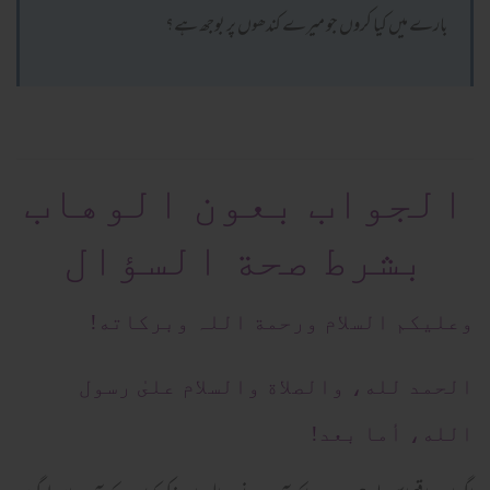
بارے میں کیا کروں جو میرے کندھوں پر بوجھ ہے؟
الجواب بعون الوهاب
بشرط صحة السؤال
وعلیکم السلام ورحمة اللہ وبرکاته!
الحمد لله، والصلاة والسلام علىٰ رسول
الله، أما بعد!