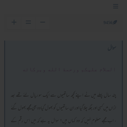
9456
سوال
السلام عليكم ورحمة الله وبركاته
چند سال پہلے میں نے اپنے کچھ ساتھیوں سے ایک سو ریال لئے تھے بعد
ازاں میں کسی اور جگہ چلا گیا اور ان ساتھیوں کو بھول گیا وہ بھی مجھے بھول گئے
، اب مجھے معلوم نہیں کہ وہ کہاں ہیں؟ سوال یہ ہے کہ میں اس رقم کے