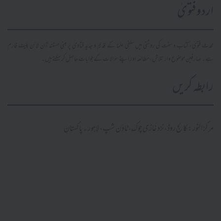
اردو فتویٰ
محدث فتویٰ، کتاب و سنت کی روشنی میں سلفی علما کے قدیم و جدید فتاویٰ پر مبنی مستند آن لائن پلیٹ فارم
ہے۔ صارفین موضوع وار تلاش، مطالعہ اور اپنے سوالات کے جوابات حاصل کر سکتے ہیں۔
رابطہ کریں
مرکز النور: کالج روڈ، نزد غازی چوک، ٹاؤن شپ، لاہور ۔ پاکستان