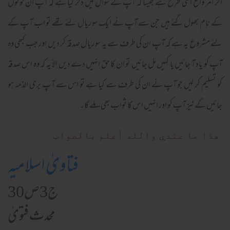
اگر امر واقع اسی طرح ہے جیسا کہ آپ نے سوال میں ذکر کیا ہے کہ آپ ان لوگوں
کے نام بھول گئے ہیں جن سے آپ نے ایک سو ریال لئے تھے تو اب آپ کے
لئے مشروع یہ ہے کہ آپ ان کی طرف سے یہ سو ریال صدقہ کر دیں اور جب کبھی وہ
آپ کو یاد آ جائیں یا کہیں مل جائیں تو ان کا حق انہیں دے دیں اِلاّ یہ کہ وہ اس صدقہ
کو تسلیم کر لیں جو آپ نے ان کی طرف سے کیا ہے تو اس سے آپ بری الذمہ ہو
جائیں گے نیز آپ کو اور انہیں اس کا ثواب بھی ملے گا۔
ھذا ما عندي والله أعلم بالصواب
فتاویٰ اسلامیہ
ج3ص30
محدث فتویٰ