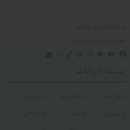
0092-300-0197274
info@urdufatwa.com
ہمارے دیگر پراجیکٹ
محدث سٹوڈیو
محدث لائبریری
رسائل و جرائد
محدث حدیث
محدث فورم
محدث میگزین