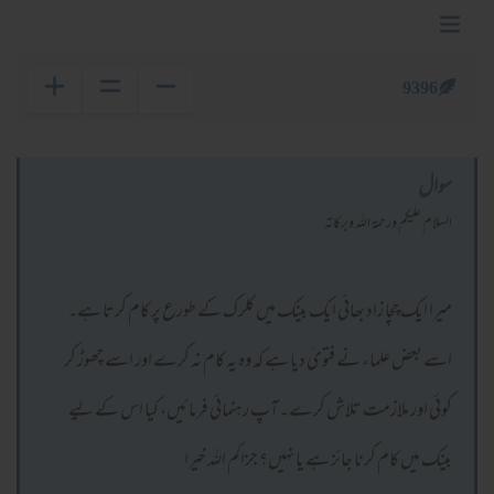
9396
سوال
السلام عليكم ورحمة الله وبركاته
میرا ایک چچا زاد بھائی ایک بینک میں کلرک کے طورع پر کام کرتا ہے۔
اسے بعض علماء نے فتویٰ دیا ہے کہ وہ یہ کام نہ کرے اور اسے چھوڑ کر
کوئی اور ملازمت تلاش کرے۔ آپ رہنمائی فرمائیں، کیا اس کے لیے
بینک میں کام کرنا جائز ہے یا نہیں؟ جزاکم اللہ خیرا