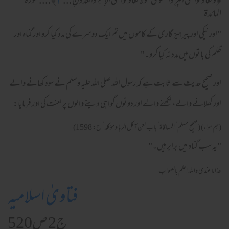
ۖ
﴿
وَتَعاوَنوا عَلَى البِرِّ‌ وَالتَّقوىٰ
وَلا تَعاوَنوا عَلَى الإِثمِ وَالعُدو‌ٰنِ...
٢
﴾.... سورة
المائدة
"اور نیکی اور پیرہیز گاری کے کاموں میں تم ایک دوسرے کی مدد کیا کرو اور گناہ اور
ظلم کی باتوں میں مدد نہ کیا کرو۔"
اور صحیح حدیث سے ثابت ہے کہ رسول اللہ صلی اللہ علیہ وسلم نے سود کھانے والے
اور کھلانے والے، لکھنے والے اور دونوں گواہی دینے والوں پر لعنت کی اور فرمایا:
(هم سواء) (صحيح مسلم‘ المساقاة‘ باب لعن آكل الربا ومؤكله‘ ح: 1598)
"یہ سب گناہ میں برابر ہیں۔"
ھذا ما عندی واللہ اعلم بالصواب
فتاویٰ اسلامیہ
ج2 ص520