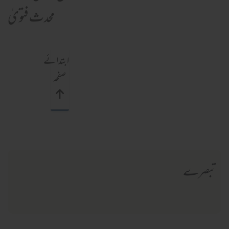
محدث فتویٰ
ابتدائے
صفحہ
تبصرے