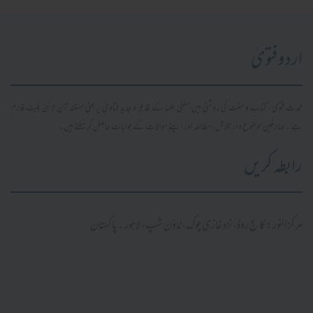
اردو فتویٰ
محدث فتویٰ، کتاب و سنت کی روشنی میں سلفی علما کے قدیم و جدید فتاویٰ پر مبنی مستند آن لائن پلیٹ فارم
ہے۔ صارفین موضوع وار تلاش، مطالعہ اور اپنے سوالات کے جوابات حاصل کر سکتے ہیں۔
رابطہ کریں
مرکز النور: کالج روڈ، نزد غازی چوک، ٹاؤن شپ، لاہور ۔ پاکستان