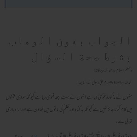
الجواب بعون الوهاب
بشرط صحة السؤال
وعلیکم السلام ورحمة اللہ وبرکاته!
الحمد لله، والصلاة والسلام علىٰ رسول الله، أما بعد!
جنہوں نے مذکورہ فتویٰ دیا ہے انہوں نے بہت اچھا فتویٰ دیا ہے کیونکہ سودی بینکوں
میں کام کرنا جائز نہیں ہے کیونکہ یہ گناہ اور ظلم کی باتوں میں تعاون ہے اور اراد باری
تعالیٰ ہے: