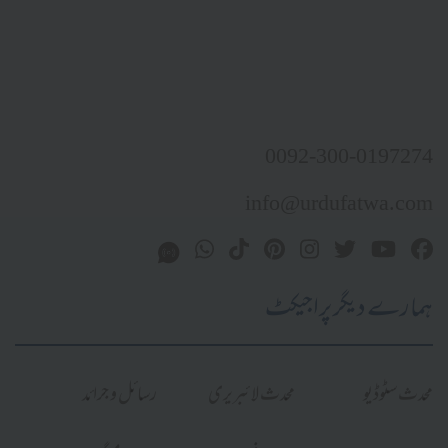
0092-300-0197274
info@urdufatwa.com
ہمارے دیگر پراجیکٹ
محدث سٹوڈیو
محدث لائبریری
رسائل و جرائد