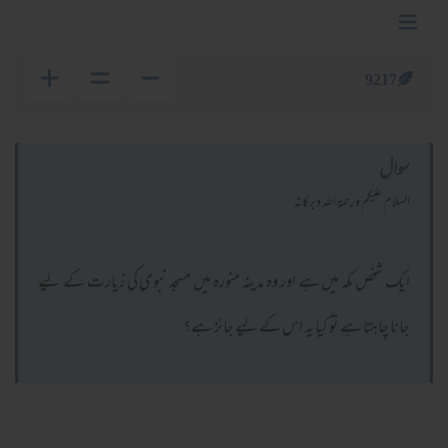
9217
سوال
السلام عليكم ورحمة الله وبركاته
ایک شخص مکہ میں ہے اور وہ مدینہ منورہ میں مسجد نبوی کی زیارت کے لیے
جانا چاہتا ہے تو کیا یہ اس کے لیے جائز ہے؟