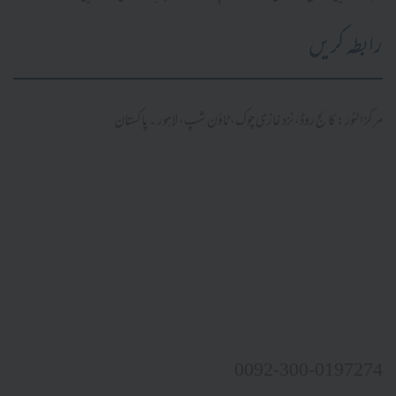
رابطہ کریں
مرکز النور: کالج روڈ، نزد غازی چوک، ٹاؤن شپ، لاہور ۔ پاکستان
0092-300-0197274