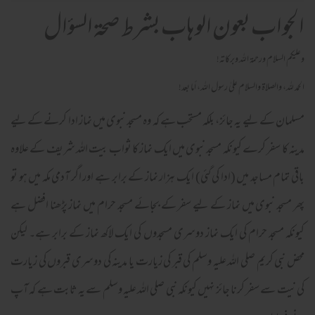
الجواب بعون الوهاب بشرط صحة السؤال
وعلیکم السلام ورحمة اللہ وبرکاته!
الحمد لله، والصلاة والسلام علىٰ رسول الله، أما بعد!
مسلمان کے لیے یہ جائز، بلکہ مستحب ہے کہ وہ مسجد نبوی میں نماز ادا کرنے کے لیے
مدینہ کا سفر کرے کیونکہ مسجد نبوی میں ایک نماز کا ثواب بیت اللہ شریف کے علاوہ
باقی تمام مساجد میں (ادا کی گئی) ایک ہزار نماز کے برابر ہے اور اگر آدمی مکہ میں ہو تو
پھر مسجد نبوی میں نماز کے لیے سفر کے بجائے مسجد حرام میں نماز پڑھنا افضل ہے
کیونکہ مسجد حرام کی ایک نماز دوسری مسجدوں کی ایک لاکھ نماز کے برابر ہے۔ لیکن
محض نبی کریم صلی اللہ علیہ وسلم کی قبر کی زیارت یا مدینہ کی دوسری قبروں کی زیارت
کی نیت سے سفر کرنا جائز نہیں کیونکہ نبی صلی اللہ علیہ وسلم سے یہ ثابت ہے کہ آپ