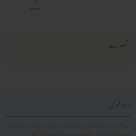
تبصرے
اردو فتویٰ
محدث فتویٰ، کتاب و سنت کی روشنی میں سلفی علما کے قدیم و جدید فتاویٰ پر مبنی مستند آن لائن پلیٹ فارم
ہے۔ صارفین موضوع وار تلاش، مطالعہ اور اپنے سوالات کے جوابات حاصل کر سکتے ہیں۔