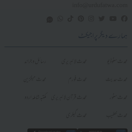
info@urdufatwa.com
ہمارے دیگر پراجیکٹ
محدث سٹوڈیو
محدث لائبریری
رسائل و جرائد
محدث حدیث
محدث فورم
محدث میگزین
محدث سٹور
محدث قرآن لائبریری
مکتبہ شاملہ اردو
محدث خطیب
محدث گیلری