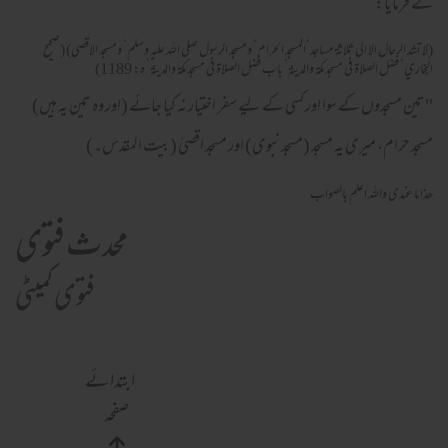
نے فرمایا:
(لا تشد الرحال الا الي ثلاثة مساجد‘المسجد الحرام‘ ومسجد الرسول صلي الله عليه وسلم‘ ومسجد الاقصي) (صحيح
البخاري‘ فضل الصلاة في مسجد مكة والمدينة‘ باب فضل الصلاة في مسجد مكة والمدينة‘ ه: 1189)
"تین مسجدوں کے سوا اور کسی کے لیے سفر اختیار نہ کیا جائے (اور وہ تین یہ ہیں)
مسجد حرام، میری یہ مسجد (مسجد نبوی) اور مسجد اقصیٰ (بیت المقدس۔)
ھذا ما عندی واللہ اعلم بالصواب
محدث فتوی
فتوی کمیٹی
ابتدائے
صفحہ